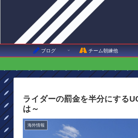
ブログ
チーム朝練他
ライダーの罰金を半分にするU
は～
海外情報