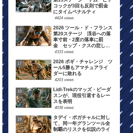
コックが3回も反則で罰金
にタイムペナルティ
4424 views
2026 ツール・ド・フランス
第20ステージ 渓谷への落
車寸前・2度の落車に罰
金 セップ・クスの悲しい
一日
4333 views
2026 ポギ・チャレンジ ツ
ール5勝もアマチュアライ
ダーに敗れる
4203 views
Lidl-Trekのマッズ・ピーダ
スンが、現役引退するレー
スを表明
4039 views
タデイ・ポガチャルに対し
て、同一年グランツール全
制覇のリスクを伝説のライ