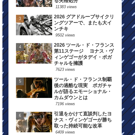
る失格処分
11383 views
2026 グアドループサイクリ
ングツアーで、またも大イ
ンチキ
9502 views
2026 ツール・ド・フランス
第11ステージ ヨナス・ヴ
ィンゲゴーがタデイ・ポガ
チャルを擁護
7623 views
ツール・ド・フランス制覇
後の過酷な現実 ポガチャ
ルが語るエモーショナル・
カムダウンとは
7196 views
引退をかけて直談判したヨ
ナス・ヴィンゲゴーが勝ち
取った持続可能な改革
6409 views