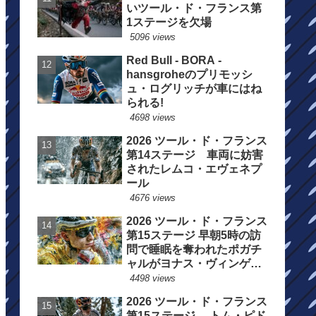
いツール・ド・フランス第
1ステージを欠場
5096 views
Red Bull - BORA -
hansgroheのプリモッシ
ュ・ログリッチが車にはね
られる!
4698 views
2026 ツール・ド・フランス
第14ステージ 車両に妨害
されたレムコ・エヴェネプ
ール
4676 views
2026 ツール・ド・フランス
第15ステージ 早朝5時の訪
問で睡眠を奪われたポガチ
ャルがヨナス・ヴィンゲゴ
ーの離脱を惜しむ
4498 views
2026 ツール・ド・フランス
第15ステージ トム・ピド