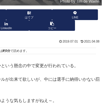
Photo by Tim de Waele
はてブ
LINE
LinkedIn
コピー
2019.07.01
2021.04.08
は
約5分
で読めます。
かという懸念の中で変更が行われている。
ールが出来て欲しいが、中には選手に納得いかない罰
のような気もしますがねえ～。