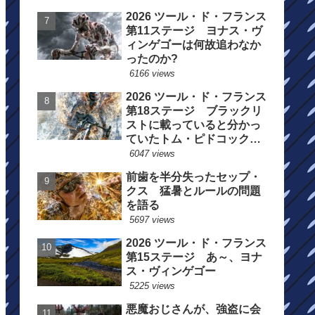
2026 ツール・ド・フランス
第11ステージ ヨナス・ヴ
ィンゲゴーは何故追わなか
ったのか?
6166 views
2026 ツール・ド・フランス
第18ステージ ブラックリ
ストに載っていると分かっ
ていたトム・ピドコックは
総合順位死守に
6047 views
前歯を半分失ったセップ・
クス 猛暑とルールの問題
を語る
5697 views
2026 ツール・ド・フランス
第15ステージ あ～、ヨナ
ス・ヴィンゲゴー
5225 views
悪魔おじさんが、強盗に会