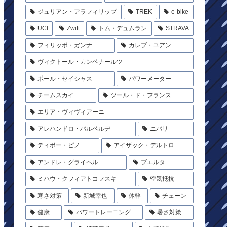
ジュリアン・アラフィリップ
TREK
e-bike
UCI
Zwift
トム・デュムラン
STRAVA
フィリッポ・ガンナ
カレブ・ユアン
ヴィクトール・カンペナールツ
ポール・セイシャス
パワーメーター
チームスカイ
ツール・ド・フランス
エリア・ヴィヴィアーニ
アレハンドロ・バルベルデ
ニバリ
ティボー・ピノ
アイザック・デルトロ
アンドレ・グライペル
ブエルタ
ミハウ・クフィアトコフスキ
空気抵抗
寒さ対策
新城幸也
体幹
チェーン
健康
パワートレーニング
暑さ対策