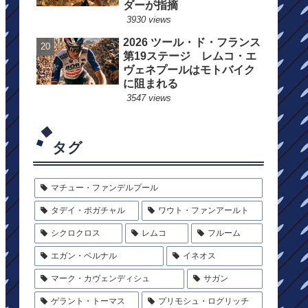
ダーが指摘
3930 views
2026 ツール・ド・フランス
第19ステージ レムコ・エ
ヴェネプールはモトバイク
に阻まれる
3547 views
タグ
マチュー・ファンデルプール
タデイ・ポガチャル
ワウト・ファンアールト
シクロクロス
レムコ
フルーム
エガン・ベルナル
イネオス
マーク・カヴェンディシュ
サガン
ゲラント・トーマス
プリモシュ・ログリッチ