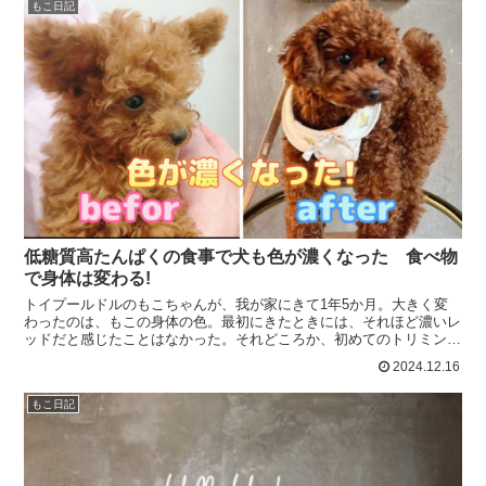
もこ日記
低糖質高たんぱくの食事で犬も色が濃くなった 食べ物
で身体は変わる!
トイプールドルのもこちゃんが、我が家にきて1年5か月。大きく変
わったのは、もこの身体の色。最初にきたときには、それほど濃いレ
ッドだと感じたことはなかった。それどころか、初めてのトリミング
に行く前には、毛並みが悪くて、なんか野良犬のような感じ...
2024.12.16
もこ日記