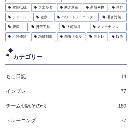
空気抵抗
ブエルタ
寒さ対策
新城幸也
体幹
チェーン
健康
パワートレーニング
暑さ対策
腰痛
携帯工具
大町健斗
メンテナンス
応急修繕
糖質制限
弱虫ペダル
筋トレ
腹筋
カテゴリー
もこ日記
14
インプレ
77
チーム朝練その他
180
トレーニング
77