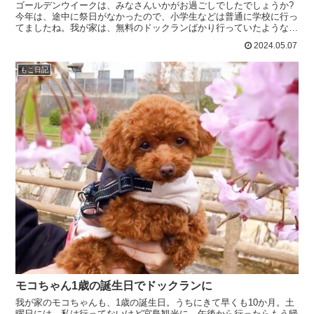
ゴールデンウイークは、みなさんいかがお過ごしでしたでしょうか?
今年は、途中に祭日がなかったので、小学生などは普通に学校に行っ
てましたね。我が家は、無料のドックランばかり行っていたような。
家族の誕生日でわんこ食堂ベアにトリミングのお店でもある...
2024.05.07
もこ日記
モコちゃん1歳の誕生日でドックランに
我が家のモコちゃんも、1歳の誕生日。うちにきて早くも10か月。土
曜日には、私は行ってないけど宮島観光に。午後から行ったらもう帰