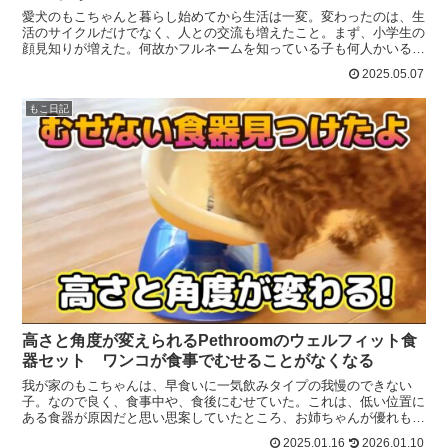
愛犬のもこちゃんと暮らし始めてから生活は一変。変わったのは、生
活のサイクルだけでなく、人との交流も増えたこと。まず、小学生の
顔見知りが増えた。何故かフルネームを知っている子も何人かいる。
最近では、あいさつの声をかけただけで不審者として通報さ...
2025.05.07
もこ日記
高さと角度が変えられるPethroomのウェルフィット食
器セット ワンコが食事でむせることがなくなる
我が家のもこちゃんは、早食いに一気飲みタイプの我慢のできない
子。なので良く、食事中や、食後にむせていた。これは、低い位置に
ある食器が原因だと思い思案していたところ、お姉ちゃんが優れもの
の食器台を探してくれた。Pethroomのウェルフィット...
2025.01.16
2026.01.10