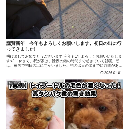
謹賀新年 今年もよろしくお願いします。初日の出に行
ってきました!
明けましておめでとうございます!今年も1年よろしくお願いいたしま
す<(_ _)>さて、我が家は、除夜の鐘の時間まで起きていて就寝。朝
は、家族で初日の出に向かいました。初の出日の出までに時間があっ
たので、全員で散歩してから日の出を待つことに。...
2026.01.01
もこ日記