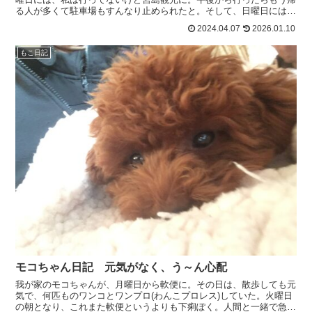
る人が多くて駐車場もすんなり止められたと。そして、日曜日にはド
ックラン併設のカフェに。家族はパスタを食べて、モコち...
2024.04.07
2026.01.10
もこ日記
モコちゃん日記 元気がなく、う～ん心配
我が家のモコちゃんが、月曜日から軟便に。その日は、散歩しても元
気で、何匹ものワンコとワンプロ(わんこプロレス)していた。火曜日
の朝となり、これまた軟便というよりも下痢ぽく。人間と一緒で急に