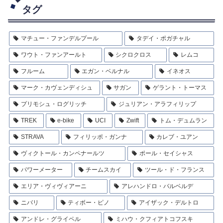
タグ
マチュー・ファンデルプール
タデイ・ポガチャル
ワウト・ファンアールト
シクロクロス
レムコ
フルーム
エガン・ベルナル
イネオス
マーク・カヴェンディシュ
サガン
ゲラント・トーマス
プリモシュ・ログリッチ
ジュリアン・アラフィリップ
TREK
e-bike
UCI
Zwift
トム・デュムラン
STRAVA
フィリッポ・ガンナ
カレブ・ユアン
ヴィクトール・カンペナールツ
ポール・セイシャス
パワーメーター
チームスカイ
ツール・ド・フランス
エリア・ヴィヴィアーニ
アレハンドロ・バルベルデ
ニバリ
ティボー・ピノ
アイザック・デルトロ
アンドレ・グライペル
ミハウ・クフィアトコフスキ