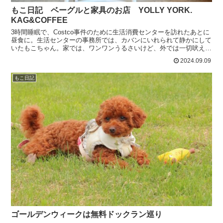
もこ日記 ベーグルと家具のお店 YOLLY YORK.
KAG&COFFEE
3時間睡眠で、Costco事件のために生活消費センターを訪れたあとに
昼食に。生活センターの事務所では、カバンにいれられて静かにして
いたもこちゃん。家では、ワンワンうるさいけど、外では一切吠えな
いのが外面の良いところだ。YOLLY YORK....
2024.09.09
もこ日記
ゴールデンウィークは無料ドックラン巡り