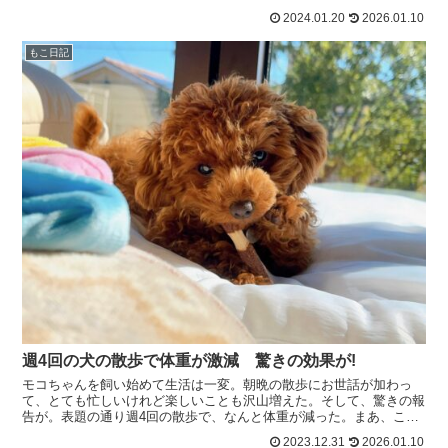
お腹が痛くなって出てしまうみたい。最後は、赤い点のよ...
2024.01.20
2026.01.10
もこ日記
週4回の犬の散歩で体重が激減 驚きの効果が!
モコちゃんを飼い始めて生活は一変。朝晩の散歩にお世話が加わっ
て、とても忙しいけれど楽しいことも沢山増えた。そして、驚きの報
告が。表題の通り週4回の散歩で、なんと体重が減った。まあ、これ
は自分のことではなくてカミサンのこと。仕事があるので、日...
2023.12.31
2026.01.10