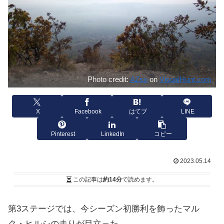
Photo credit:
AZso
on
VisualHunt.com
X
Facebook
はてブ
LINE
Pinterest
LinkedIn
コピー
2023.05.14
この記事は
約14分
で読めます。
第3ステージでは、今シーズン初勝利を飾ったマル
ク・ヒルシの走りが目立った。