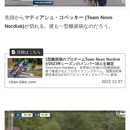
先頭から
マティアシュ・コベッキー (Team Novo
Nordisk)
が切れる。彼も一型糖尿病なのだろう。
1型糖尿病のプロチームTeam Novo Nordisk
が2023年シーズンのメンバー18人を確定
Team Novo Nordiskは、世界初の全員が1型糖尿病患
者で構成されたプロサイクリングチーム。国際自転車
競技連合(UCI)のプロコンチネンタルツアーに参加し
ており、世界各地の主要なプロレースに出場してい
2022.12.07
chan-bike.com
る。彼らは1型糖尿病を発症して...