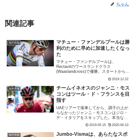
ちゃん
関連記事
マチュー・ファンデルプールは勝
海外情報
利のために早めに加速したくなっ
た
マチュー・ファンデルプールは、
Rectavitのワースランドクラス
(Waaslandcross)で優勝。スタートから、
しばらくはゼネク・スティバル
2019.12.22
(Deceuninck - Quick Step)が3番手を走っ
ている。さすがは元世界チャンピ...
チームイネオスのジャンニ・モス
海外情報
コンはツール・ド・フランスを目
指す
UAEツアーで落車してから、調子の上が
らなかったジャンニ・モスコンはジロ・
デ・イタリアをスキップした。本当なら
ば、今頃はエガン・ベルナルと共にエー
2019.05.15
2020.06.10
スとして走っていたはずなのに。そのジ
ャンニ・モスコンですがカリフォルニア
Jumbo-Vismaは、あらたなスポ
海外情報