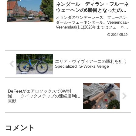
にとっても厳しい。...
ネンダール ディラン・フルーネ
ウェーヘンの6勝目となったの
か?
オランダのワンデーレース、フェーネン
ダール～フェーネンダール。Veenendaal-
Veenendaal(1.1)2023年まではフェーネン
ダール～フェーネンダール・クラシック
2024.05.19
というレース名だったが、クラシックが
なくなっている。地元オランダ...
エリア・ヴィヴィアーニの勝利を狙う
Specialized S-Works Venge
DeFeetがエアロソックスで8W削
減 クイックステップの連続勝利に
貢献
コメント