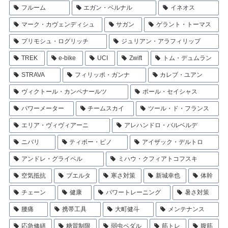
フルーム
エガン・ベルナル
イネオス
マーク・カヴェンディシュ
サガン
ゲラント・トーマス
プリモシュ・ログリッチ
ジュリアン・アラフィリップ
TREK
e-bike
UCI
Zwift
トム・デュムラン
STRAVA
フィリッポ・ガンナ
カレブ・ユアン
ヴィクトール・カンペナールツ
ポール・セイシャス
パワーメーター
チームスカイ
ツール・ド・フランス
エリア・ヴィヴィアーニ
アレハンドロ・バルベルデ
ニバリ
ティボー・ピノ
アイザック・デルトロ
アンドレ・グライペル
ミハウ・クフィアトコフスキ
空気抵抗
ブエルタ
寒さ対策
新城幸也
体幹
チェーン
健康
パワートレーニング
暑さ対策
腰痛
携帯工具
大町健斗
メンテナンス
応急修繕
糖質制限
弱虫ペダル
筋トレ
腹筋