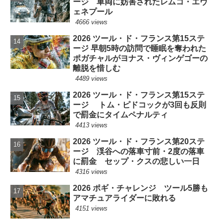
ージ 車両に妨害されたレムコ・エヴ
ェネプール
4666 views
2026 ツール・ド・フランス第15ステ
ージ 早朝5時の訪問で睡眠を奪われた
ポガチャルがヨナス・ヴィンゲゴーの
離脱を惜しむ
4489 views
2026 ツール・ド・フランス第15ステ
ージ トム・ピドコックが3回も反則
で罰金にタイムペナルティ
4413 views
2026 ツール・ド・フランス第20ステ
ージ 渓谷への落車寸前・2度の落車
に罰金 セップ・クスの悲しい一日
4316 views
2026 ポギ・チャレンジ ツール5勝も
アマチュアライダーに敗れる
4151 views