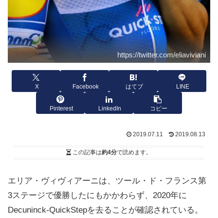
https://twitter.com/eliaviviani
X
Facebook
はてブ
LINE
Pinterest
LinkedIn
コピー
2019.07.11
2019.08.13
この記事は
約4分
で読めます。
エリア・ヴィヴィアーニは、ツール・ド・フランス第
3ステージで優勝したにもかかわらず、2020年に
Decuninck-QuickStepを去ることが確認されている。