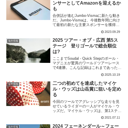
ツアーに出場している。...
ンサーとしてAmazonを迎えるか
も
合併話が進むJumbo-Vismaに新たな動き
だ。Jumbo-Vismaは、今後数年間に向け
て最初の新たな主要スポンサーを獲得し
た。シアトルに本拠を置くアメリカの電
2023.09.29
子商取引企業Amazonが加わるというの
だ。オランダのマーケター、クリス・
2025 ツアー・オブ・広西 第5ス
海外情報
ワ...
テージ 登りゴールで総合順位
は?
ここまでSoudal - Quick Stepのポール・
マグニエが驚異のワールドツアーレース
で4連勝。こんな記録はこれまであったの
だろうか。だが、さすがに全勝はない
2025.10.19
か。第5ステージは登りゴールだからだ。
第5ステージ 宜州～ノンラ 165...
二つの初めてを達成したマイケ
海外情報
ル・ウッズは山岳賞に狙いを定め
る
今回のツールでアグレッシブな走りを見
せているライダーの一人がマイケル・ウ
ッズだ。マイケル・ウッズは、第1ステー
ジの2度のクラッシュで154位からのスタ
2021.07.11
ート。初日に総合への道を諦めないとい
けないというのは本人にとってもチーム
2024 フェーネンダール～フェー
海外情報