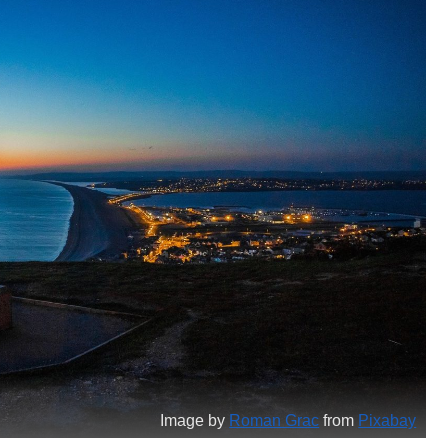
Image by
Roman Grac
from
Pixabay