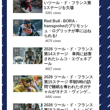
いツール・ド・フランス第
1ステージを欠場
5081 views
Red Bull - BORA -
hansgroheのプリモッシ
ュ・ログリッチが車にはね
られる!
4679 views
2026 ツール・ド・フランス
第14ステージ 車両に妨害
されたレムコ・エヴェネプ
ール
4667 views
2026 ツール・ド・フランス
第15ステージ 早朝5時の訪
問で睡眠を奪われたポガチ
ャルがヨナス・ヴィンゲゴ
ーの離脱を惜しむ
4490 views
2026 ツール・ド・フランス
第15ステージ トム・ピド