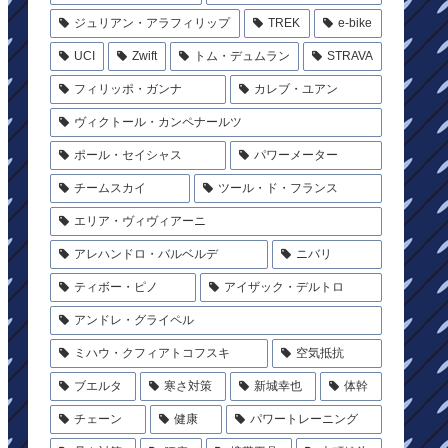
ジュリアン・アラフィリップ
TREK
e-bike
UCI
Zwift
トム・デュムラン
STRAVA
フィリッポ・ガンナ
カレブ・ユアン
ヴィクトール・カンペナールツ
ポール・セイシャス
パワーメーター
チームスカイ
ツール・ド・フランス
エリア・ヴィヴィアーニ
アレハンドロ・バルベルデ
ニバリ
ティボー・ピノ
アイザック・デルトロ
アンドレ・グライペル
ミハウ・クフィアトコフスキ
空気抵抗
ブエルタ
寒さ対策
新城幸也
体幹
チェーン
健康
パワートレーニング