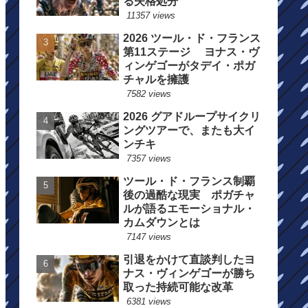
る失格処分
11357 views
2026 ツール・ド・フランス
第11ステージ ヨナス・ヴ
ィンゲゴーがタデイ・ポガ
チャルを擁護
7582 views
2026 グアドループサイクリ
ングツアーで、またも大イ
ンチキ
7357 views
ツール・ド・フランス制覇
後の過酷な現実 ポガチャ
ルが語るエモーショナル・
カムダウンとは
7147 views
引退をかけて直談判したヨ
ナス・ヴィンゲゴーが勝ち
取った持続可能な改革
6381 views