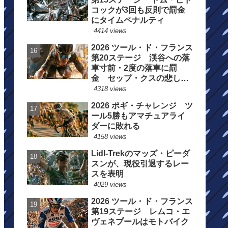
コックが3回も反則で罰金
にタイムペナルティ
4414 views
2026 ツール・ド・フランス
第20ステージ 渓谷への落
車寸前・2度の落車に罰
金 セップ・クスの悲しい
一日
4318 views
2026 ポギ・チャレンジ ツ
ール5勝もアマチュアライ
ダーに敗れる
4158 views
Lidl-Trekのマッズ・ピーダ
スンが、現役引退するレー
スを表明
4029 views
2026 ツール・ド・フランス
第19ステージ レムコ・エ
ヴェネプールはモトバイク