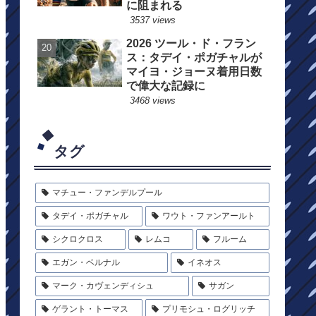
に阻まれる
3537 views
2026 ツール・ド・フラン
ス：タデイ・ポガチャルが
マイヨ・ジョーヌ着用日数
で偉大な記録に
3468 views
タグ
マチュー・ファンデルプール
タデイ・ポガチャル
ワウト・ファンアールト
シクロクロス
レムコ
フルーム
エガン・ベルナル
イネオス
マーク・カヴェンディシュ
サガン
ゲラント・トーマス
プリモシュ・ログリッチ