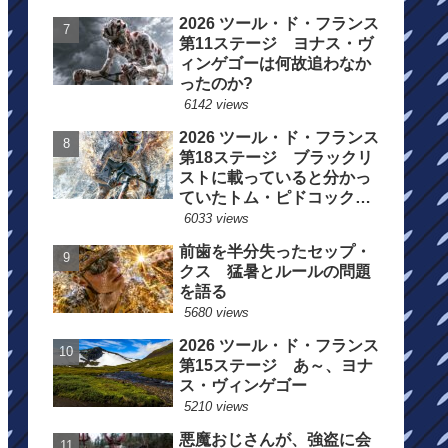
2026 ツール・ド・フランス
第11ステージ ヨナス・ヴ
ィンゲゴーは何故追わなか
ったのか?
6142 views
2026 ツール・ド・フランス
第18ステージ ブラックリ
ストに載っていると分かっ
ていたトム・ピドコックは
総合順位死守に
6033 views
前歯を半分失ったセップ・
クス 猛暑とルールの問題
を語る
5680 views
2026 ツール・ド・フランス
第15ステージ あ～、ヨナ
ス・ヴィンゲゴー
5210 views
悪魔おじさんが、強盗に会