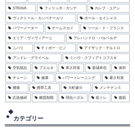
STRAVA
フィリッポ・ガンナ
カレブ・ユアン
ヴィクトール・カンペナールツ
ポール・セイシャス
パワーメーター
チームスカイ
ツール・ド・フランス
エリア・ヴィヴィアーニ
アレハンドロ・バルベルデ
ニバリ
ティボー・ピノ
アイザック・デルトロ
アンドレ・グライペル
ミハウ・クフィアトコフスキ
空気抵抗
ブエルタ
寒さ対策
新城幸也
体幹
チェーン
健康
パワートレーニング
暑さ対策
腰痛
携帯工具
大町健斗
メンテナンス
応急修繕
糖質制限
弱虫ペダル
筋トレ
腹筋
カテゴリー