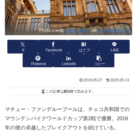
Photo credit:
davidseibold
on
VisualHunt.com
X
Facebook
はてブ
LINE
Pinterest
LinkedIn
コピー
2019.05.27
2025.05.13
この記事は
約3分
で読めます。
マチュー・ファンデループールは、
チェコ共和国での
マウンテンバイクワールドカップ第2戦で優勝。2019
年の彼の卓越したブレイクアウトを続けている。