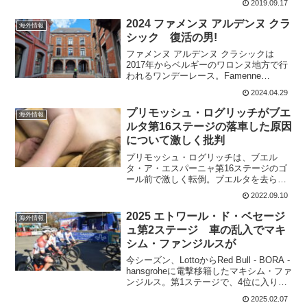
2019.09.17
ーダーは、グレッグ・ファンアーヴェル
マート(CCC Team)とフィリップ・ジルベ
2024 ファメンヌ アルデンヌ クラ
海外情報
ール(Dece...
シック 復活の男!
ファメンヌ アルデンヌ クラシックは
2017年からベルギーのワロンヌ地方で行
われるワンデーレース。Famenne
Ardenne Classic(1.1)2022年からLottoが
2024.04.29
スポンサーについているので長く続くこ
とを期待したい。公式サイ...
プリモッシュ・ログリッチがブエ
海外情報
ルタ第16ステージの落車した原因
について激しく批判
プリモッシュ・ログリッチは、ブエル
タ・ア・エスパーニャ第16ステージのゴ
ール前で激しく転倒。ブエルタを去らな
ければならなくなった。この落車の原因
2022.09.10
について、プリモッシュ・ログリッチ
は、チーム公式サイトで詳細を語ってい
2025 エトワール・ド・ベセージ
海外情報
る。原因となったのは、やは...
ュ第2ステージ 車の乱入でマキ
シム・ファンジルスが
今シーズン、LottoからRed Bull - BORA -
hansgroheに電撃移籍したマキシム・ファ
ンジルス。第1ステージで、4位に入り総
合も十分に狙える位置にいたマキシム・
2025.02.07
ファンジルスが、車の乱入で落車。リタ