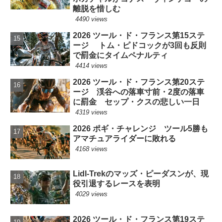
離脱を惜しむ
4490 views
2026 ツール・ド・フランス第15ステ
ージ トム・ピドコックが3回も反則
で罰金にタイムペナルティ
4414 views
2026 ツール・ド・フランス第20ステ
ージ 渓谷への落車寸前・2度の落車
に罰金 セップ・クスの悲しい一日
4319 views
2026 ポギ・チャレンジ ツール5勝も
アマチュアライダーに敗れる
4168 views
Lidl-Trekのマッズ・ピーダスンが、現
役引退するレースを表明
4029 views
2026 ツール・ド・フランス第19ステ