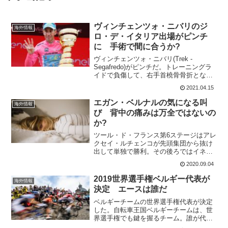
ヴィンチェンツォ・ニバリのジ
海外情報
ロ・デ・イタリア出場がピンチ
に 手術で間に合うか?
ヴィンチェンツォ・ニバリ(Trek -
Segafredo)がピンチだ。トレーニングラ
イドで負傷して、右手首橈骨骨折となっ
ており手術を受けることになってしまっ
2021.04.15
た。ジロ・デ・イタリアの開幕まで後3週
間。果たしてニバリは戻ってこれるだろ
エガン・ベルナルの気になる叫
海外情報
うか?2...
び 背中の痛みは万全ではないの
か?
ツール・ド・フランス第6ステージはアレ
クセイ・ルチェンコが先頭集団から抜け
出して単独で勝利。その後ろではイネオ
スが集団先頭を固めて走り続ける。路面
2020.09.04
状況が悪かったので前に位置していたと
も言われている。だが、ラスト200mでバ
2019世界選手権ベルギー代表が
海外情報
ウケ・モレマが意味...
決定 エースは誰だ
ベルギーチームの世界選手権代表が決定
した。自転車王国ベルギーチームは、世
界選手権でも鍵を握るチーム。誰が代表
となるのか注目されていた。チームのリ