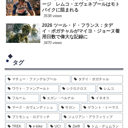
ージ レムコ・エヴェネプールはモト
バイクに阻まれる
3538 views
2026 ツール・ド・フランス：タデ
イ・ポガチャルがマイヨ・ジョーヌ着
用日数で偉大な記録に
3470 views
タグ
マチュー・ファンデルプール
タデイ・ポガチャル
ワウト・ファンアールト
シクロクロス
レムコ
フルーム
エガン・ベルナル
イネオス
マーク・カヴェンディシュ
サガン
ゲラント・トーマス
プリモシュ・ログリッチ
ジュリアン・アラフィリップ
TREK
e-bike
UCI
Zwift
トム・デュムラン