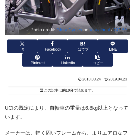
Photo credit:
Glory Cycles
on
Visualhunt
/
CC BY
X
Facebook
はてブ
LINE
Pinterest
LinkedIn
コピー
2018.08.24
2019.04.23
この記事は
約10分
で読めます。
UCIの既定により、自転車の重量は6.8kg以上となって
います。
メーカーは、軽く固いフレームから、よりエアロなフ