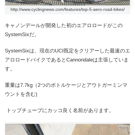
http://www.cyclingnews.com/features/top-5-aero-road-bikes/
キャノンデールが開発した初のエアロロードがこの
SystemSixだ。
SystemSixは、現在のUCI既定をクリアーした
最速のエ
アロロードバイクであるとCannondaleは主張していま
す。
重量は7.7kg
（2つのボトルケージとアウトガーミンマ
ウントを含む)
トップチューブにカッコ良く名前があります。