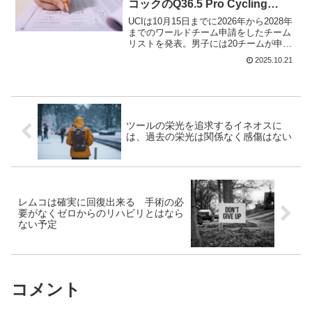
コックのQ36.5 Pro Cycling
Teamも提出
UCIは10月15日までに2026年から2028年
までのワールドチーム申請をしたチーム
リストを発表。男子には20チームが申請
している。この中には、Q36.5 Pro
2025.10.21
Cycling Teamのトム・ピドコックのチー
ムも含まれている。男子のワ...
ツールの栄光を追求するイネオスに
は、過去の栄光は関係なく感傷はない
レムコは確実に回復出来る 手術の必
要がなくゼロからのリハビリとはなら
ない予定
コメント