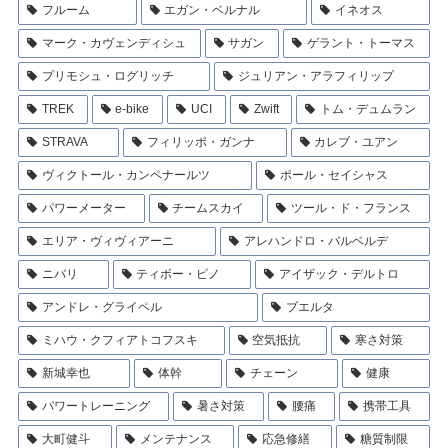
フルーム
エガン・ベルナル
イネオス
マーク・カヴェンディシュ
サガン
ゲラント・トーマス
プリモシュ・ログリッチ
ジュリアン・アラフィリップ
TREK
e-bike
UCI
Zwift
トム・デュムラン
STRAVA
フィリッポ・ガンナ
カレブ・ユアン
ヴィクトール・カンペナールツ
ポール・セイシャス
パワーメーター
チームスカイ
ツール・ド・フランス
エリア・ヴィヴィアーニ
アレハンドロ・バルベルデ
ニバリ
ティボー・ピノ
アイザック・デルトロ
アンドレ・グライペル
ブエルタ
ミハウ・クフィアトコフスキ
空気抵抗
寒さ対策
新城幸也
体幹
チェーン
健康
パワートレーニング
暑さ対策
腰痛
携帯工具
大町健斗
メンテナンス
応急修繕
糖質制限