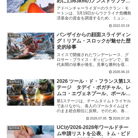
めに1,063kmのノンストップライ
ドに
アドベンチャーライダーのラクラン・モ
ートンは、3月19日からウクライナ危機救
済基金の資金を調達するため、ミュンヘ
ンからウクライナ国境まで1,063kmを走
2022.03.19
行する。ラクラン・モートンはスペイン
のグラン・カミノでレースしている時
バンザイからの顔面スライディン
海外情報
に、ロシアのウク...
グ！リアム・スロックが魅せた歴
史的珍事
スイスで開催されたワンデーレース、グ
ロサー・プライス・ギッピンゲンで、前
代未聞の珍事が発生。見事な勝利を収め
るはずだったLotto Intermarchéのリア
2026.06.15
ム・スロックが、フィニッシュライン直
前でまさかの落車劇を演じた。ロードレ
2026 ツール・ド・フランス第1ス
海外情報
ース史に...
テージ タデイ・ポガチャル、レ
ムコ・エヴェネプール、ポール・
セイシャスはどう思ったのか?
第1ステージは、チームタイムトライヤル
でありながら、各人のゴールタイムはそ
のまま総合順位に反映。そのため、各チ
ームは最後の登りでエースと解き放っ
2026.07.05
2026.07.28
た。気になったのはダブルエース体制で
望んでいたRed Bull - BORA - hansgro...
UCIが2026-2028年ワールドチー
海外情報
ム申請リストを公表、トム・ピド