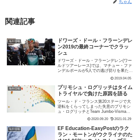
ちゃん
関連記事
ドワーズ・ドール・フラーンデレ
海外情報
ン2019の最終コーナーでクラッ
シュ
ドワーズ・ドール・フラーンデレン(ワー
ルドツアーレース)では、マチュー・ファ
ンデルポールが5人での逃げ切りを果た
し、スプリントで勝利した。その後方の
2019.04.05
メイン集団は、チームスカイのルーク・
ロウが18秒の差でゴールしている。ただ
プリモシュ・ログリッチはタイム
海外情報
メイン集団の中では...
トライヤルで負けた原因を語る
ツール・ド・フランス第20ステージで大
逆転をくらってしまった失意のプリモシ
ュ・ログリッチとTeam Jumbo-Visma。
チームは完璧なまでに、レースをコント
2020.09.20
2021.01.29
ロールしていたが、個人タイムトライヤ
ルでは誰もログリッチをアシスト出来な
EF Education-EasyPostのラク
海外情報
い。個人...
ラン・モートンがウクライナのた