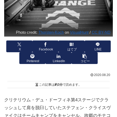
Photo credit:
Thorsten-Koch
on
VisualHunt
/
CC BY-ND
X
Facebook
はてブ
LINE
Pinterest
LinkedIn
コピー
2020.08.20
この記事は
約3分
で読めます。
クリテリウム・デュ・ドーフィネ第4ステージでクラ
ッシュして肩を脱臼していたステフェン・クライスヴ
ァイクはチームキャンプをキャンセル。故郷のモナコ