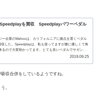
sがSpeedplayを買収 Speedplayパワーペダル
ジー企業のWahooは、カリフォルニアに拠点を置くペダル
yを買収した。Speedplayは、私も使ってますが膝に優しくて角
来るので大変助かってます。とても良いペダルでサガン
2019.09.25
が吸収合併をしているようですね。
ょう。