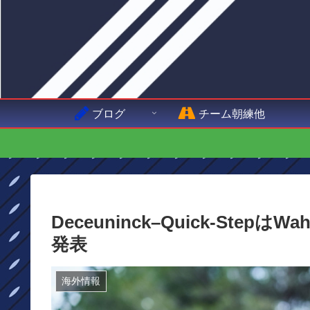
ブログ
チーム朝練他
Deceuninck–Quick-St
発表
海外情報