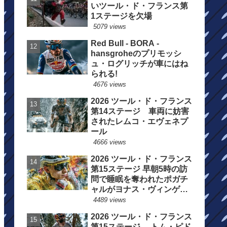
いツール・ド・フランス第
1ステージを欠場
5079 views
Red Bull - BORA -
hansgroheのプリモッシ
ュ・ログリッチが車にはね
られる!
4676 views
2026 ツール・ド・フランス
第14ステージ 車両に妨害
されたレムコ・エヴェネプ
ール
4666 views
2026 ツール・ド・フランス
第15ステージ 早朝5時の訪
問で睡眠を奪われたポガチ
ャルがヨナス・ヴィンゲゴ
ーの離脱を惜しむ
4489 views
2026 ツール・ド・フランス
第15ステージ トム・ピド