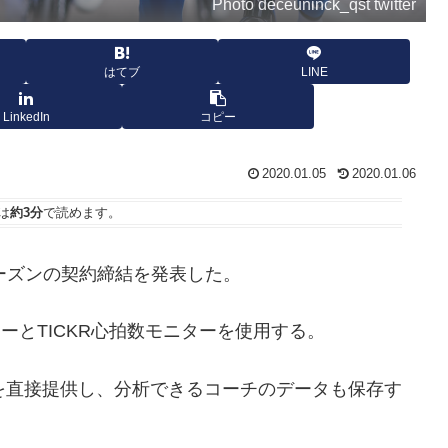
Photo deceuninck_qst twitter
はてブ
LINE
LinkedIn
コピー
2020.01.05
2020.01.06
は
約3分
で読めます。
、今後2シーズンの契約締結を発表した。
ーターとTICKR心拍数モニターを使用する。
報を直接提供し、分析できるコーチのデータも保存す