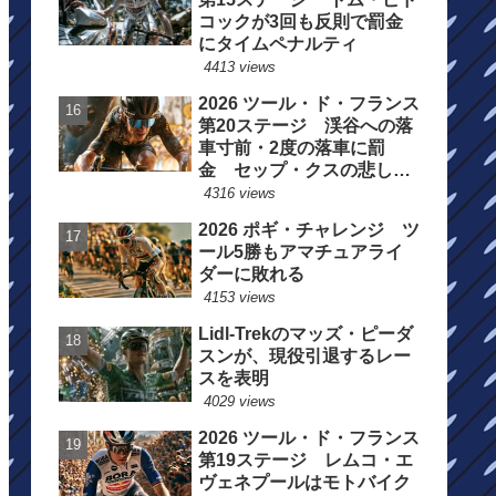
コックが3回も反則で罰金
にタイムペナルティ
4413 views
2026 ツール・ド・フランス
第20ステージ 渓谷への落
車寸前・2度の落車に罰
金 セップ・クスの悲しい
一日
4316 views
2026 ポギ・チャレンジ ツ
ール5勝もアマチュアライ
ダーに敗れる
4153 views
Lidl-Trekのマッズ・ピーダ
スンが、現役引退するレー
スを表明
4029 views
2026 ツール・ド・フランス
第19ステージ レムコ・エ
ヴェネプールはモトバイク