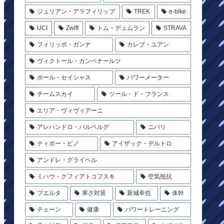
ジュリアン・アラフィリップ
TREK
e-bike
UCI
Zwift
トム・デュムラン
STRAVA
フィリッポ・ガンナ
カレブ・ユアン
ヴィクトール・カンペナールツ
ポール・セイシャス
パワーメーター
チームスカイ
ツール・ド・フランス
エリア・ヴィヴィアーニ
アレハンドロ・バルベルデ
ニバリ
ティボー・ピノ
アイザック・デルトロ
アンドレ・グライペル
ミハウ・クフィアトコフスキ
空気抵抗
ブエルタ
寒さ対策
新城幸也
体幹
チェーン
健康
パワートレーニング