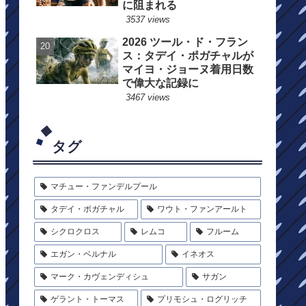
に阻まれる
3537 views
2026 ツール・ド・フラン
ス：タデイ・ポガチャルが
マイヨ・ジョーヌ着用日数
で偉大な記録に
3467 views
タグ
マチュー・ファンデルプール
タデイ・ポガチャル
ワウト・ファンアールト
シクロクロス
レムコ
フルーム
エガン・ベルナル
イネオス
マーク・カヴェンディシュ
サガン
ゲラント・トーマス
プリモシュ・ログリッチ