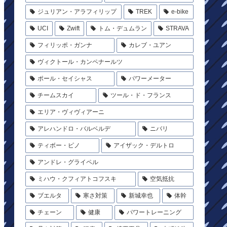
ジュリアン・アラフィリップ
TREK
e-bike
UCI
Zwift
トム・デュムラン
STRAVA
フィリッポ・ガンナ
カレブ・ユアン
ヴィクトール・カンペナールツ
ポール・セイシャス
パワーメーター
チームスカイ
ツール・ド・フランス
エリア・ヴィヴィアーニ
アレハンドロ・バルベルデ
ニバリ
ティボー・ピノ
アイザック・デルトロ
アンドレ・グライペル
ミハウ・クフィアトコフスキ
空気抵抗
ブエルタ
寒さ対策
新城幸也
体幹
チェーン
健康
パワートレーニング