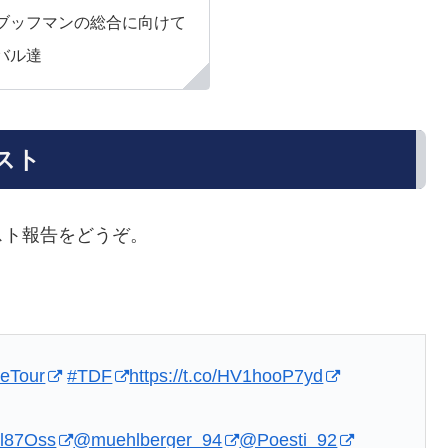
ブッフマンの総合に向けて
バル達
リスト
スト報告をどうぞ。
eTour
#TDF
https://t.co/HV1hooP7yd
l87Oss
@muehlberger_94
@Poesti_92