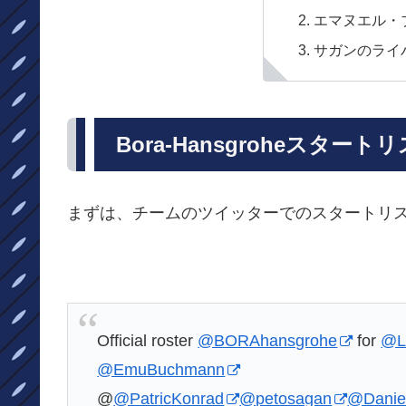
エマヌエル・
サガンのライ
Bora-​​Hansgroheスタート
まずは、チームのツイッターでのスタートリ
Official roster
@BORAhansgrohe
for
@L
@EmuBuchmann
@
@PatricKonrad
@petosagan
@Danie