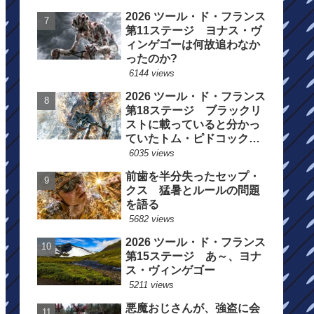
2026 ツール・ド・フランス
第11ステージ ヨナス・ヴ
ィンゲゴーは何故追わなか
ったのか?
6144 views
2026 ツール・ド・フランス
第18ステージ ブラックリ
ストに載っていると分かっ
ていたトム・ピドコックは
総合順位死守に
6035 views
前歯を半分失ったセップ・
クス 猛暑とルールの問題
を語る
5682 views
2026 ツール・ド・フランス
第15ステージ あ～、ヨナ
ス・ヴィンゲゴー
5211 views
悪魔おじさんが、強盗に会