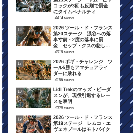
コックが3回も反則で罰金
にタイムペナルティ
4414 views
2026 ツール・ド・フランス
第20ステージ 渓谷への落
車寸前・2度の落車に罰
金 セップ・クスの悲しい
一日
4318 views
2026 ポギ・チャレンジ ツ
ール5勝もアマチュアライ
ダーに敗れる
4166 views
Lidl-Trekのマッズ・ピーダ
スンが、現役引退するレー
スを表明
4029 views
2026 ツール・ド・フランス
第19ステージ レムコ・エ
ヴェネプールはモトバイク