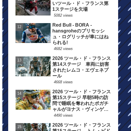
いツール・ド・フランス第
1ステージを欠場
5082 views
Red Bull - BORA -
hansgroheのプリモッシ
ュ・ログリッチが車にはね
られる!
4682 views
2026 ツール・ド・フランス
第14ステージ 車両に妨害
されたレムコ・エヴェネプ
ール
4668 views
2026 ツール・ド・フランス
第15ステージ 早朝5時の訪
問で睡眠を奪われたポガチ
ャルがヨナス・ヴィンゲゴ
ーの離脱を惜しむ
4490 views
2026 ツール・ド・フランス
第15ステージ トム・ピド