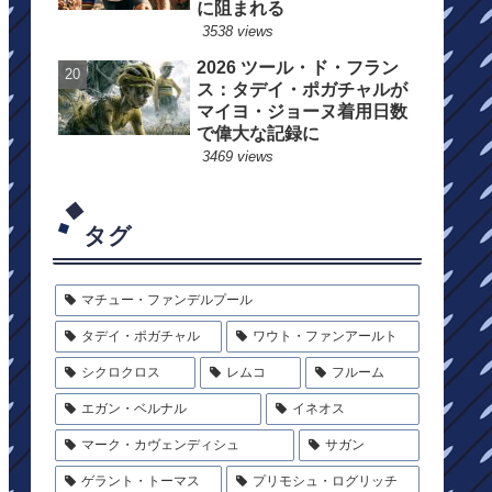
に阻まれる
3538 views
2026 ツール・ド・フラン
ス：タデイ・ポガチャルが
マイヨ・ジョーヌ着用日数
で偉大な記録に
3469 views
タグ
マチュー・ファンデルプール
タデイ・ポガチャル
ワウト・ファンアールト
シクロクロス
レムコ
フルーム
エガン・ベルナル
イネオス
マーク・カヴェンディシュ
サガン
ゲラント・トーマス
プリモシュ・ログリッチ