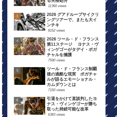
る失格処分
11360 views
2026 グアドループサイクリ
ングツアーで、またも大イ
ンチキ
8152 views
2026 ツール・ド・フランス
第11ステージ ヨナス・ヴ
ィンゲゴーがタデイ・ポガ
チャルを擁護
7590 views
ツール・ド・フランス制覇
後の過酷な現実 ポガチャ
ルが語るエモーショナル・
カムダウンとは
7150 views
引退をかけて直談判したヨ
ナス・ヴィンゲゴーが勝ち
取った持続可能な改革
6383 views