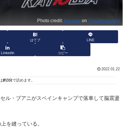
Photo credit:
leguape
on
Visualhunt.com
はてブ
LINE
LinkedIn
コピー
2022.01.22
は
約3分
で読めます。
ンター、ナセル・ブアニがスペインキャンプで落車して脳震盪
の上を縫っている。