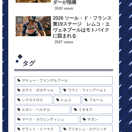
ダーが指摘
3930 views
2026 ツール・ド・フランス
第19ステージ レムコ・エ
ヴェネプールはモトバイク
に阻まれる
3547 views
タグ
マチュー・ファンデルプール
タデイ・ポガチャル
ワウト・ファンアールト
シクロクロス
レムコ
フルーム
エガン・ベルナル
イネオス
マーク・カヴェンディシュ
サガン
ゲラント・トーマス
プリモシュ・ログリッチ