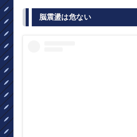
脳震盪は危ない