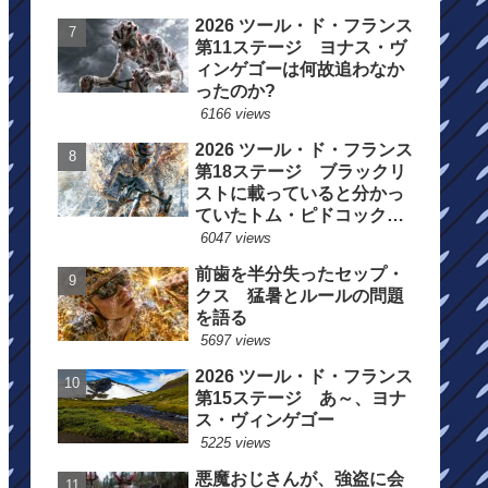
2026 ツール・ド・フランス
第11ステージ ヨナス・ヴ
ィンゲゴーは何故追わなか
ったのか?
6166 views
2026 ツール・ド・フランス
第18ステージ ブラックリ
ストに載っていると分かっ
ていたトム・ピドコックは
総合順位死守に
6047 views
前歯を半分失ったセップ・
クス 猛暑とルールの問題
を語る
5697 views
2026 ツール・ド・フランス
第15ステージ あ～、ヨナ
ス・ヴィンゲゴー
5225 views
悪魔おじさんが、強盗に会