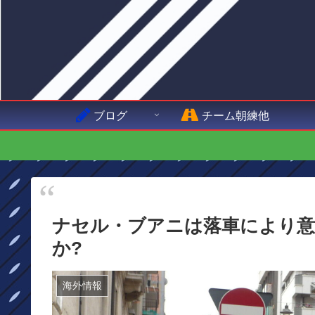
ブログ
チーム朝練他
ナセル・ブアニは落車により意
か?
海外情報