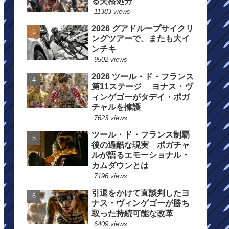
る失格処分
11383 views
2026 グアドループサイクリ
ングツアーで、またも大イ
ンチキ
9502 views
2026 ツール・ド・フランス
第11ステージ ヨナス・ヴ
ィンゲゴーがタデイ・ポガ
チャルを擁護
7623 views
ツール・ド・フランス制覇
後の過酷な現実 ポガチャ
ルが語るエモーショナル・
カムダウンとは
7196 views
引退をかけて直談判したヨ
ナス・ヴィンゲゴーが勝ち
取った持続可能な改革
6409 views