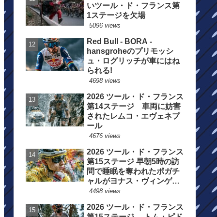
いツール・ド・フランス第
1ステージを欠場
5096 views
Red Bull - BORA -
hansgroheのプリモッシ
ュ・ログリッチが車にはね
られる!
4698 views
2026 ツール・ド・フランス
第14ステージ 車両に妨害
されたレムコ・エヴェネプ
ール
4676 views
2026 ツール・ド・フランス
第15ステージ 早朝5時の訪
問で睡眠を奪われたポガチ
ャルがヨナス・ヴィンゲゴ
ーの離脱を惜しむ
4498 views
2026 ツール・ド・フランス
第15ステージ トム・ピド