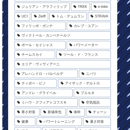
ジュリアン・アラフィリップ
TREK
e-bike
UCI
Zwift
トム・デュムラン
STRAVA
フィリッポ・ガンナ
カレブ・ユアン
ヴィクトール・カンペナールツ
ポール・セイシャス
パワーメーター
チームスカイ
ツール・ド・フランス
エリア・ヴィヴィアーニ
アレハンドロ・バルベルデ
ニバリ
ティボー・ピノ
アイザック・デルトロ
アンドレ・グライペル
ブエルタ
ミハウ・クフィアトコフスキ
空気抵抗
寒さ対策
新城幸也
体幹
チェーン
健康
パワートレーニング
暑さ対策