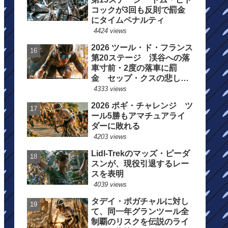
コックが3回も反則で罰金
にタイムペナルティ
4424 views
2026 ツール・ド・フランス
第20ステージ 渓谷への落
車寸前・2度の落車に罰
金 セップ・クスの悲しい
一日
4333 views
2026 ポギ・チャレンジ ツ
ール5勝もアマチュアライ
ダーに敗れる
4203 views
Lidl-Trekのマッズ・ピーダ
スンが、現役引退するレー
スを表明
4039 views
タデイ・ポガチャルに対し
て、同一年グランツール全
制覇のリスクを伝説のライ