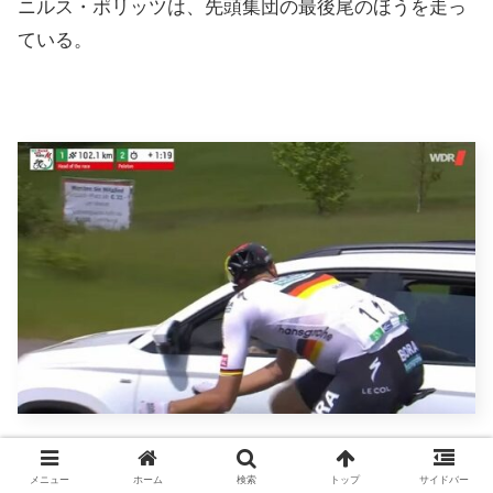
ニルス・ポリッツは、先頭集団の最後尾のほうを走っ
ている。
ニルス・ポリッツは、サポートカーと相談。どこでア
メニュー
ホーム
検索
トップ
サイドバー
タックをかけるだろう。