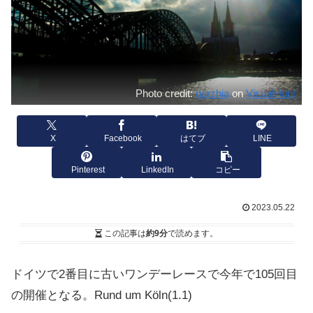
Photo credit:
garzhia
on
VisualHunt
X
Facebook
はてブ
LINE
Pinterest
LinkedIn
コピー
2023.05.22
この記事は
約9分
で読めます。
ドイツで2番目に古いワンデーレースで今年で105回目
の開催となる。Rund um Köln
(1.1)