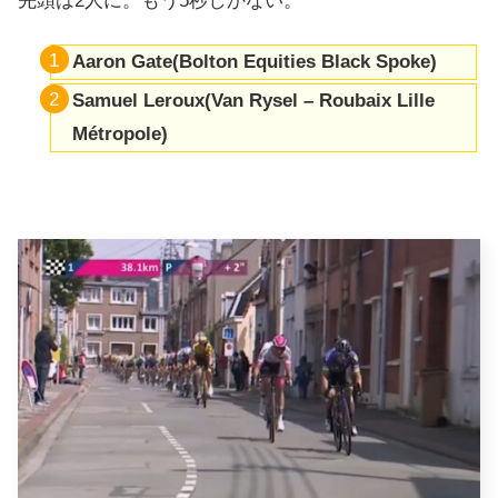
先頭は2人に。もう5秒しかない。
Aaron Gate(Bolton Equities Black Spoke)
Samuel Leroux(Van Rysel – Roubaix Lille
Métropole)