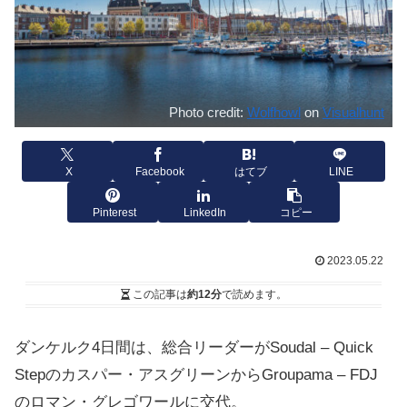
Photo credit:
Wolfhowl
on
Visualhunt
X
Facebook
はてブ
LINE
Pinterest
LinkedIn
コピー
2023.05.22
この記事は
約12分
で読めます。
ダンケルク4日間は、総合リーダーがSoudal – Quick
Stepのカスパー・アスグリーンからGroupama – FDJ
のロマン・グレゴワールに交代。