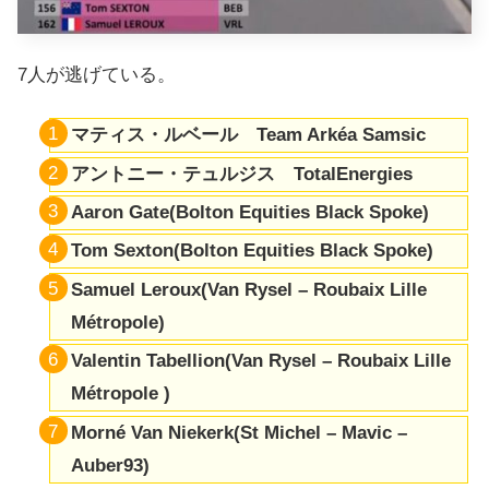
7人が逃げている。
マティス・ルベール Team Arkéa Samsic
アントニー・テュルジス TotalEnergies
Aaron Gate(Bolton Equities Black Spoke)
Tom Sexton(Bolton Equities Black Spoke)
Samuel Leroux(Van Rysel – Roubaix Lille
Métropole)
Valentin Tabellion(Van Rysel – Roubaix Lille
Métropole )
Morné Van Niekerk(St Michel – Mavic –
Auber93)