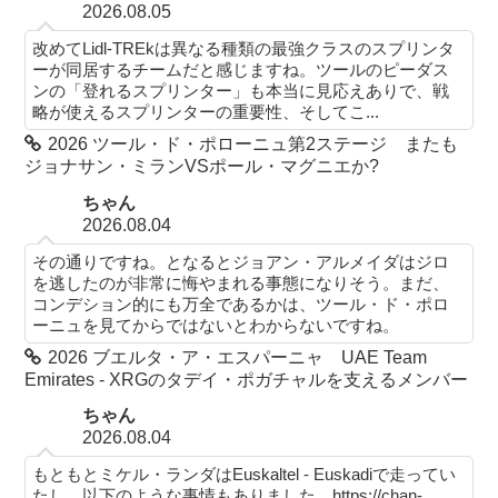
2026.08.05
改めてLidl-TREkは異なる種類の最強クラスのスプリンタ
ーが同居するチームだと感じますね。ツールのピーダス
ンの「登れるスプリンター」も本当に見応えありで、戦
略が使えるスプリンターの重要性、そしてこ...
2026 ツール・ド・ポローニュ第2ステージ またも
ジョナサン・ミランVSポール・マグニエか?
ちゃん
2026.08.04
その通りですね。となるとジョアン・アルメイダはジロ
を逃したのが非常に悔やまれる事態になりそう。まだ、
コンデション的にも万全であるかは、ツール・ド・ポロ
ーニュを見てからではないとわからないですね。
2026 ブエルタ・ア・エスパーニャ UAE Team
Emirates - XRGのタデイ・ポガチャルを支えるメンバー
ちゃん
2026.08.04
もともとミケル・ランダはEuskaltel - Euskadiで走ってい
たし、以下のような事情もありました。https://chan-