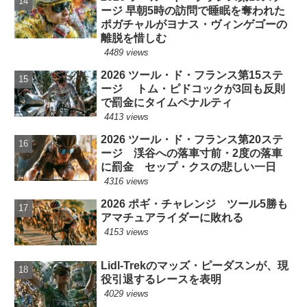
ージ 早朝5時の訪問で睡眠を奪われた
ポガチャルがヨナス・ヴィンゲゴーの
離脱を惜しむ
4489 views
2026 ツール・ド・フランス第15ステ
ージ トム・ピドコックが3回も反則
で罰金にタイムペナルティ
4413 views
2026 ツール・ド・フランス第20ステ
ージ 渓谷への落車寸前・2度の落車
に罰金 セップ・クスの悲しい一日
4316 views
2026 ポギ・チャレンジ ツール5勝も
アマチュアライダーに敗れる
4153 views
Lidl-Trekのマッズ・ピーダスンが、現
役引退するレースを表明
4029 views