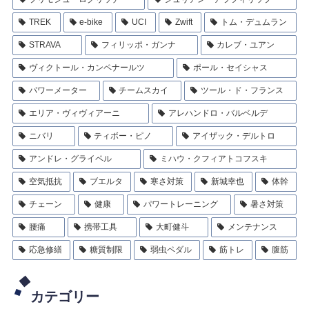
TREK
e-bike
UCI
Zwift
トム・デュムラン
STRAVA
フィリッポ・ガンナ
カレブ・ユアン
ヴィクトール・カンペナールツ
ポール・セイシャス
パワーメーター
チームスカイ
ツール・ド・フランス
エリア・ヴィヴィアーニ
アレハンドロ・バルベルデ
ニバリ
ティボー・ピノ
アイザック・デルトロ
アンドレ・グライペル
ミハウ・クフィアトコフスキ
空気抵抗
ブエルタ
寒さ対策
新城幸也
体幹
チェーン
健康
パワートレーニング
暑さ対策
腰痛
携帯工具
大町健斗
メンテナンス
応急修繕
糖質制限
弱虫ペダル
筋トレ
腹筋
カテゴリー