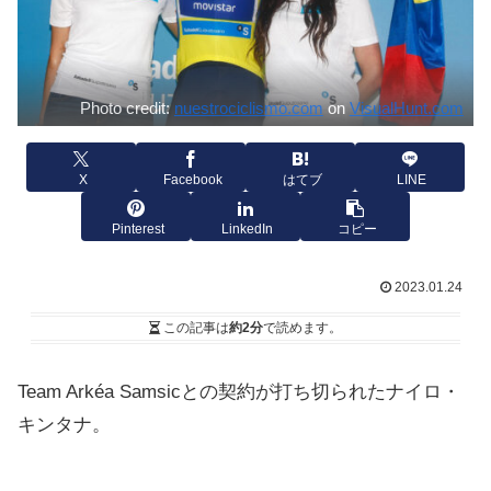
Photo credit:
nuestrociclismo.com
on
VisualHunt.com
X
Facebook
はてブ
LINE
Pinterest
LinkedIn
コピー
2023.01.24
この記事は
約2分
で読めます。
Team Arkéa Samsicとの契約が打ち切られたナイロ・
キンタナ。