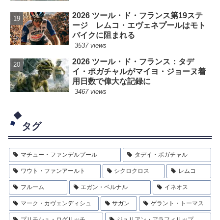
2026 ツール・ド・フランス第19ステ
ージ レムコ・エヴェネプールはモト
バイクに阻まれる
3537 views
2026 ツール・ド・フランス：タデ
イ・ポガチャルがマイヨ・ジョーヌ着
用日数で偉大な記録に
3467 views
タグ
マチュー・ファンデルプール
タデイ・ポガチャル
ワウト・ファンアールト
シクロクロス
レムコ
フルーム
エガン・ベルナル
イネオス
マーク・カヴェンディシュ
サガン
ゲラント・トーマス
プリモシュ・ログリッチ
ジュリアン・アラフィリップ