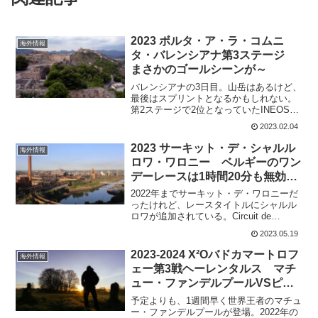
2023 ボルタ・ア・ラ・コムニ
海外情報
タ・バレンシアナ第3ステージ
まさかのゴールシーンが～
バレンシアナの3日目。山岳はあるけど、
最後はスプリントとなるかもしれない。
第2ステージで2位となっていたINEOS
Grenadiersのテイオ・ゲイガンハートだ
2023.02.04
が、ペッリョ・ビルバオの進路妨害を取
られて9位に降格している。第3ステー
2023 サーキット・デ・シャルル
海外情報
ジ ...
ロワ・ワロニー ベルギーのワン
デーレースは1時間20分も無効化
に その理由とは?
2022年までサーキット・デ・ワロニーだ
ったけれど、レースタイトルにシャルル
ロワが追加されている。Circuit de
Charleroi Wallonie(1.1)過去の優勝者は
2023.05.19
2022 アンドレア・パクアスロン
2021 クリス...
2023-2024 X²Oバドカマートロフ
海外情報
ェー第3戦ヘーレンタルス マチ
ュー・ファンデルプールVSピド
コック
予定よりも、1週間早く世界王者のマチュ
ー・ファンデルプールが登場。2022年の