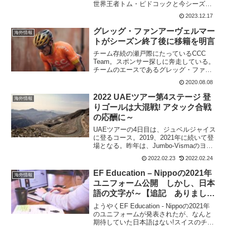
世界王者トム・ピドコックと今シーズン
の初対決となる。統計では、過去5回しか
2023.12.17
ピドコックが勝利していないのが気にな
るところ。第3戦ヘーレンタルスコースは
グレッグ・ファンアーヴェルマー
海外情報
昨年から変更さ...
トがシーズン終了後に移籍を明言
チーム存続の瀬戸際にたっているCCC
Team。スポンサー探しに奔走している。
チームのエースであるグレッグ・ファン
アーヴェルマートは「このチームには選
2020.08.08
択肢がなくなった」としてシーズン終了
後の移籍を明言した。BMC時代から、ず
2022 UAEツアー第4ステージ 登
海外情報
っとチームに在籍...
りゴールは大混戦! アタック合戦
の応酬に～
UAEツアーの4日目は、ジュベルジャイス
に登るコース。2019、2021年に続いて登
場となる。昨年は、Jumbo-Vismaのヨナ
ス・ヴィンゲゴーがアタックをかけてタ
2022.02.23
2022.02.24
デイ・ポガチャルを3秒引き離してゴー
ル。今年はJumbo-Vismaはトム...
EF Education – Nippoの2021年
海外情報
ユニフォーム公開 しかし、日本
語の文字が～【追記 ありまし
た!】
ようやくEF Education - Nippoの2021年
のユニフォームが発表されたが、なんと
期待していた日本語はない!スイスのチー