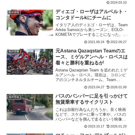
が、ゴールまで独走で走り切ることはで
2024.03.10
きなかった。逆に、総合で遅れている
BORA - hansgroheのアレクサンドル・ウ
ディエゴ・ローザはアルベルト・
海外情報
ラソフの...
コンタドールkにチームに
イタリア人のディエゴ・ローザは、Team
Arkéa Samsicから来シーズン、EOLO-
KOMETAでプレーすることになった。コ
ルネリアーノ・ダルバ出身のディエゴ・
2021.09.24
2022.09.27
ローザは、コンタドール財団のプロチー
ム体制では初めての補強となる。EOL...
元Astana Qazaqstan Teamのエ
海外情報
ース、ミゲルアンヘル・ロペスは
着々と勝利を重ねるが
Astana Qazaqstan Team を追われたミゲ
ルアンヘル・ロペス。現在は、コロンビ
アのコンチネルタルチーム、Team
Medellin – EPMで走っているが着々と勝
2023.04.27
2026.01.09
利を積み重ねている。ツール・ド・ギ
ラ この投稿をIn...
バスのバンパーに足を引っかけて
海外情報
無賃乗車するサイクリスト
これは自殺行為なんだろうか。良く映画
などで、スケボーに乗って車や、バスの
バンパーなどを掴んで走るという映像は
あるけれど、実際に現実世界でやってい
2023.10.17
2026.01.29
る人がいるなんて。以下は、バスのバン
パーに足だけ引っ掛けて走っている動