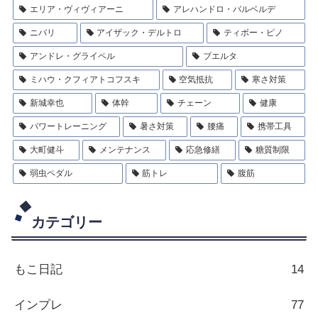
エリア・ヴィヴィアーニ
アレハンドロ・バルベルデ
ニバリ
アイザック・デルトロ
ティボー・ピノ
アンドレ・グライペル
ブエルタ
ミハウ・クフィアトコフスキ
空気抵抗
寒さ対策
新城幸也
体幹
チェーン
健康
パワートレーニング
暑さ対策
腰痛
携帯工具
大町健斗
メンテナンス
応急修繕
糖質制限
弱虫ペダル
筋トレ
腹筋
カテゴリー
もこ日記
14
インプレ
77