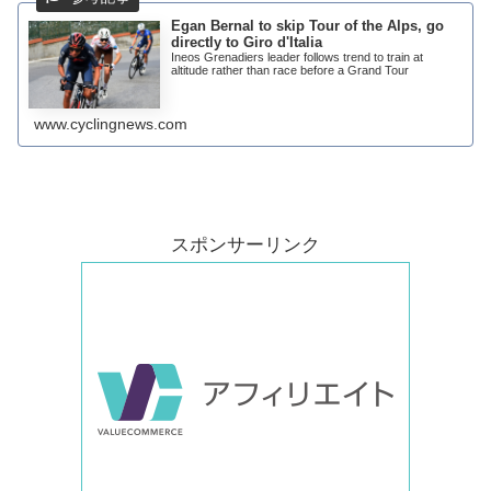
Egan Bernal to skip Tour of the Alps, go
directly to Giro d'Italia
Ineos Grenadiers leader follows trend to train at
altitude rather than race before a Grand Tour
www.cyclingnews.com
スポンサーリンク