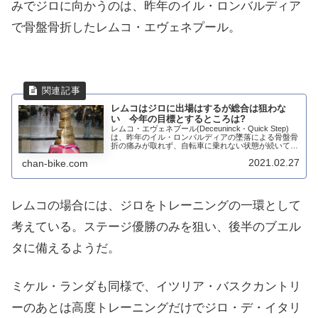
みでジロに向かうのは、昨年のイル・ロンバルディア
で骨盤骨折したレムコ・エヴェネプール。
レムコはジロに出場はするが総合は狙わな
い 今年の目標とするところは?
レムコ・エヴェネブール(Deceuninck - Quick Step)
は、昨年のイル・ロンバルディアの墜落による骨盤骨
折の痛みが取れず、自転車に乗れない状態が続いてい
た。ようやく、自転車にも乗れるようになったが、ジ
2021.02.27
chan-bike.com
ロ・デ・イタリアには出場...
レムコの場合には、ジロをトレーニングの一環として
考えている。ステージ優勝のみを狙い、後半のブエル
タに備えるようだ。
ミケル・ランダも同様で、イツリア・バスクカントリ
ーのあとは高度トレーニングだけでジロ・デ・イタリ