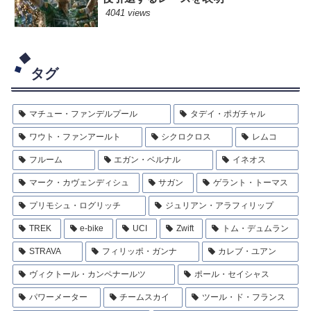
4041 views
タグ
マチュー・ファンデルプール
タデイ・ポガチャル
ワウト・ファンアールト
シクロクロス
レムコ
フルーム
エガン・ベルナル
イネオス
マーク・カヴェンディシュ
サガン
ゲラント・トーマス
プリモシュ・ログリッチ
ジュリアン・アラフィリップ
TREK
e-bike
UCI
Zwift
トム・デュムラン
STRAVA
フィリッポ・ガンナ
カレブ・ユアン
ヴィクトール・カンペナールツ
ポール・セイシャス
パワーメーター
チームスカイ
ツール・ド・フランス