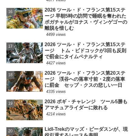
2026 ツール・ド・フランス第15ステ
ージ 早朝5時の訪問で睡眠を奪われた
ポガチャルがヨナス・ヴィンゲゴーの
離脱を惜しむ
4499 views
2026 ツール・ド・フランス第15ステ
ージ トム・ピドコックが3回も反則
で罰金にタイムペナルティ
4427 views
2026 ツール・ド・フランス第20ステ
ージ 渓谷への落車寸前・2度の落車
に罰金 セップ・クスの悲しい一日
4335 views
2026 ポギ・チャレンジ ツール5勝も
アマチュアライダーに敗れる
4214 views
Lidl-Trekのマッズ・ピーダスンが、現
役引退するレースを表明