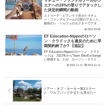
マチュー・ファンデルプールがシ
海外情報
画。 この投稿をI...
エナへの16%の登りでアタックし
た決定的瞬間の動画
ストラーデ・ビアンケで見せたマチュ
ー・ファンデルプールの2度のアタック。
最初のレ・トルフェのセクターでアタッ
クした瞬間は、カメラが前から捉えてい
2021.03.08
てグングン加速する様子がみられた。だ
が、最後のシエナのカンポ広場に至る、
EF Education-Nippoのローソ
海外情報
最大勾配16%のサンタカ...
ン・クラドックも違反のために早
期契約終了か? 【追記】
EF Education-Nippoのローソン・クラド
ックは、2022年からTeam BikeExchange
に移籍する。だが、ローソン・クラドッ
クもEF Education-Nippoに在籍していな
2021.11.11
2021.11.12
がら、Team BikeExchange...
ツアー・オブ・ターキー第3ステー
ジ ウルフパックがまたも見せた～