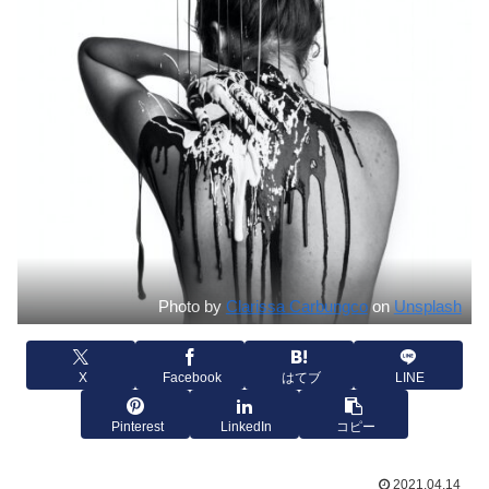
Photo by
Clarissa Carbungco
on
Unsplash
X
Facebook
はてブ
LINE
Pinterest
LinkedIn
コピー
2021.04.14