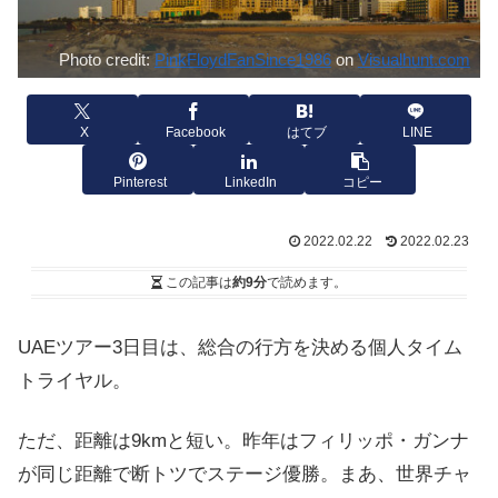
Photo credit:
PinkFloydFanSince1986
on
Visualhunt.com
X
Facebook
はてブ
LINE
Pinterest
LinkedIn
コピー
2022.02.22
2022.02.23
この記事は
約9分
で読めます。
UAEツアー3日目は、総合の行方を決める個人タイム
トライヤル。
ただ、距離は9kmと短い。昨年はフィリッポ・ガンナ
が同じ距離で断トツでステージ優勝。まあ、世界チャ