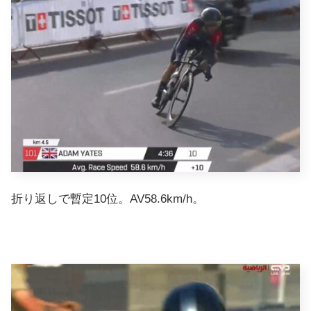
折り返しで暫定10位。AV58.6km/h。