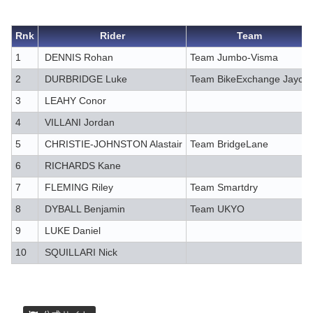
Rnk
Rider
Team
1
DENNIS Rohan
Team Jumbo-Visma
2
DURBRIDGE Luke
Team BikeExchange Jayco
3
LEAHY Conor
4
VILLANI Jordan
5
CHRISTIE-JOHNSTON Alastair
Team BridgeLane
6
RICHARDS Kane
7
FLEMING Riley
Team Smartdry
8
DYBALL Benjamin
Team UKYO
9
LUKE Daniel
10
SQUILLARI Nick