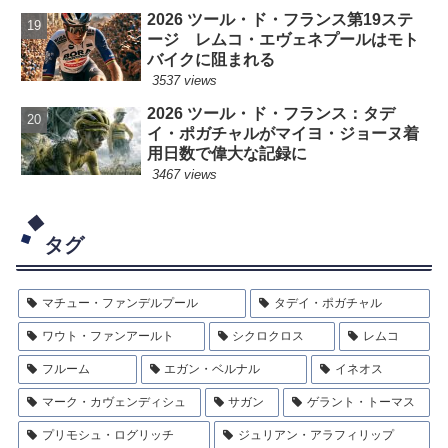
2026 ツール・ド・フランス第19ステ
ージ レムコ・エヴェネプールはモト
バイクに阻まれる
3537 views
2026 ツール・ド・フランス：タデ
イ・ポガチャルがマイヨ・ジョーヌ着
用日数で偉大な記録に
3467 views
タグ
マチュー・ファンデルプール
タデイ・ポガチャル
ワウト・ファンアールト
シクロクロス
レムコ
フルーム
エガン・ベルナル
イネオス
マーク・カヴェンディシュ
サガン
ゲラント・トーマス
プリモシュ・ログリッチ
ジュリアン・アラフィリップ