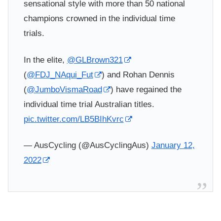
sensational style with more than 50 national
champions crowned in the individual time
trials.
In the elite,
@GLBrown321
(
@FDJ_NAqui_Fut
) and Rohan Dennis
(
@JumboVismaRoad
) have regained the
individual time trial Australian titles.
pic.twitter.com/LB5BIhKvrc
— AusCycling (@AusCyclingAus)
January 12,
2022