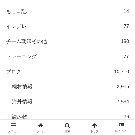
もこ日記
14
インプレ
77
チーム朝練その他
180
トレーニング
77
ブログ
10,710
機材情報
2,965
海外情報
7,534
読み物
96
メンテナンス
97
メニュー
ホーム
検索
トップ
サイドバー