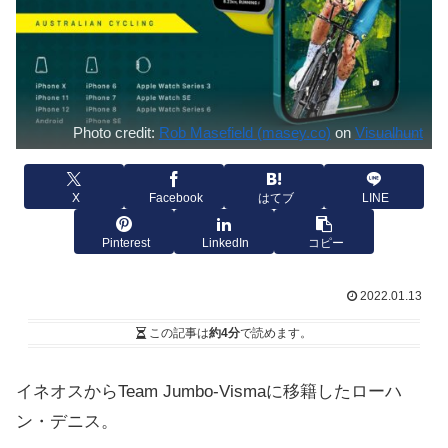
Photo credit:
Rob Masefield (masey.co)
on
Visualhunt
X
Facebook
はてブ
LINE
Pinterest
LinkedIn
コピー
2022.01.13
この記事は
約4分
で読めます。
イネオスからTeam Jumbo-Vismaに移籍したローハ
ン・デニス。