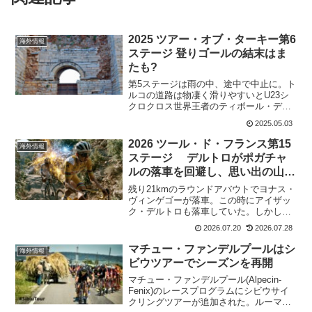
2025 ツアー・オブ・ターキー第6
海外情報
ステージ 登りゴールの結末はま
たも?
第5ステージは雨の中、途中で中止に。ト
ルコの道路は物凄く滑りやすいとU23シ
クロクロス世界王者のティボール・デ
ル・グロッソがいうほどだから、相当な
2025.05.03
のだろう。晴れていてもグリップがない
となると走るのも一苦労だ。第6ステー
2026 ツール・ド・フランス第15
海外情報
ジ セルチュク～セル...
ステージ デルトロがポガチャ
ルの落車を回避し、思い出の山岳
で受けた特別サポート
残り21kmのラウンドアバウトでヨナス・
ヴィンゲゴーが落車。この時にアイザッ
ク・デルトロも落車していた。しかし、
このアクシデントの裏には、絶対的なエ
2026.07.20
2026.07.28
ースであるタデイ・ポガチャルを守るた
めのデルトロの咄嗟の自己犠牲と、最終
マチュー・ファンデルプールはシ
海外情報
盤の登りで見せた2人...
ビウツアーでシーズンを再開
マチュー・ファンデルプール(Alpecin-
Fenix)のレースプログラムにシビウサイ
クリングツアーが追加された。ルーマニ