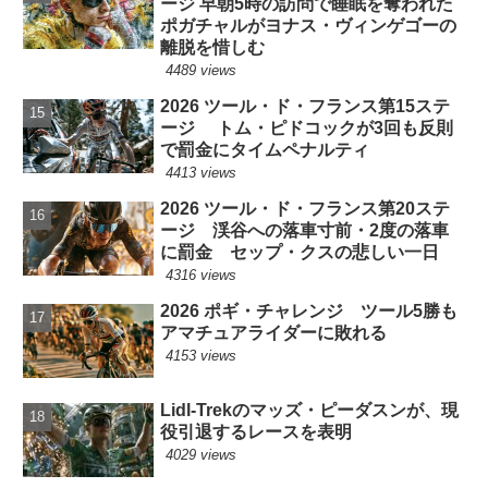
ージ 早朝5時の訪問で睡眠を奪われた
ポガチャルがヨナス・ヴィンゲゴーの
離脱を惜しむ
4489 views
2026 ツール・ド・フランス第15ステ
ージ トム・ピドコックが3回も反則
で罰金にタイムペナルティ
4413 views
2026 ツール・ド・フランス第20ステ
ージ 渓谷への落車寸前・2度の落車
に罰金 セップ・クスの悲しい一日
4316 views
2026 ポギ・チャレンジ ツール5勝も
アマチュアライダーに敗れる
4153 views
Lidl-Trekのマッズ・ピーダスンが、現
役引退するレースを表明
4029 views