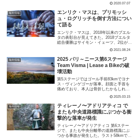
アで行われるレースで当初は7月2日から5
2020.07.07
日にかけて行われる予定だった。だが、
海外渡航者の参加が難しいということで7
エンリク・マスは、プリモッシ
海外情報
月2...
ュ・ログリッチを倒す方法につい
て語る
エンリク・マスは、2018年以来のブエル
タの表彰台が見えてきた。2018ブエルタ
総合優勝はサイモン・イェーツ、2位がエ
ンリク・マス、3位がミゲルアンヘル・ロ
2021.08.24
ペス。3年後の現在、第1週の休息日でエ
ンリク・マスは総合2位、ロペスも3位と
2025 パリ～ニース第6ステージ
海外情報
全く一緒...
Team Visma | Lease a Bikeの破
壊活動
第5ステージではゴール手前83kmでヨナ
ス・ヴィンゲゴーが落車。顔面と手首を
痛めており、本人は骨折したかもしれな
いというほどの痛み。ゴール後はうめき
2025.03.15
声をあげていたし、めまいもあったとい
うことは脳震盪の疑いもある。やはり、
ティレーノ〜アドリアティコ で
海外情報
チームは大事をとって...
またも中央道路標識にぶつかる衝
撃的な落車が発生
ティレーノ〜アドリアティコ 第6ステー
ジで、またも中央分離帯の道路標識にぶ
つかる事故が発生した。ラスト58kmで発