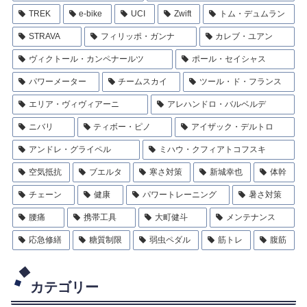
TREK
e-bike
UCI
Zwift
トム・デュムラン
STRAVA
フィリッポ・ガンナ
カレブ・ユアン
ヴィクトール・カンペナールツ
ポール・セイシャス
パワーメーター
チームスカイ
ツール・ド・フランス
エリア・ヴィヴィアーニ
アレハンドロ・バルベルデ
ニバリ
ティボー・ピノ
アイザック・デルトロ
アンドレ・グライペル
ミハウ・クフィアトコフスキ
空気抵抗
ブエルタ
寒さ対策
新城幸也
体幹
チェーン
健康
パワートレーニング
暑さ対策
腰痛
携帯工具
大町健斗
メンテナンス
応急修繕
糖質制限
弱虫ペダル
筋トレ
腹筋
カテゴリー