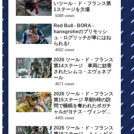
いツール・ド・フランス第
1ステージを欠場
5088 views
Red Bull - BORA -
hansgroheのプリモッシ
ュ・ログリッチが車にはね
られる!
4692 views
2026 ツール・ド・フランス
第14ステージ 車両に妨害
されたレムコ・エヴェネプ
ール
4671 views
2026 ツール・ド・フランス
第15ステージ 早朝5時の訪
問で睡眠を奪われたポガチ
ャルがヨナス・ヴィンゲゴ
ーの離脱を惜しむ
4495 views
2026 ツール・ド・フランス
第15ステージ トム・ピド