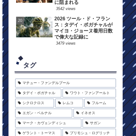
に阻まれる
3542 views
2026 ツール・ド・フラン
ス：タデイ・ポガチャルが
マイヨ・ジョーヌ着用日数
で偉大な記録に
3479 views
タグ
マチュー・ファンデルプール
タデイ・ポガチャル
ワウト・ファンアールト
シクロクロス
レムコ
フルーム
エガン・ベルナル
イネオス
マーク・カヴェンディシュ
サガン
ゲラント・トーマス
プリモシュ・ログリッチ