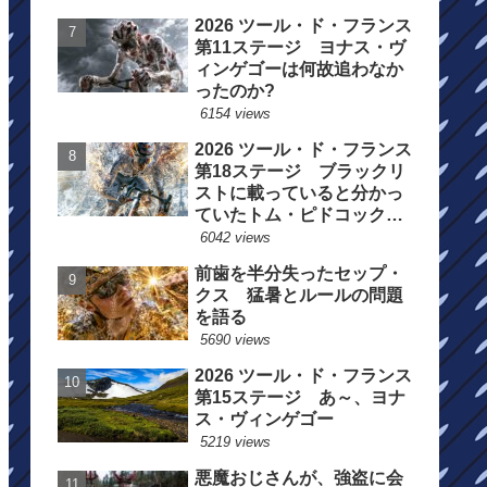
2026 ツール・ド・フランス
第11ステージ ヨナス・ヴ
ィンゲゴーは何故追わなか
ったのか?
6154 views
2026 ツール・ド・フランス
第18ステージ ブラックリ
ストに載っていると分かっ
ていたトム・ピドコックは
総合順位死守に
6042 views
前歯を半分失ったセップ・
クス 猛暑とルールの問題
を語る
5690 views
2026 ツール・ド・フランス
第15ステージ あ～、ヨナ
ス・ヴィンゲゴー
5219 views
悪魔おじさんが、強盗に会