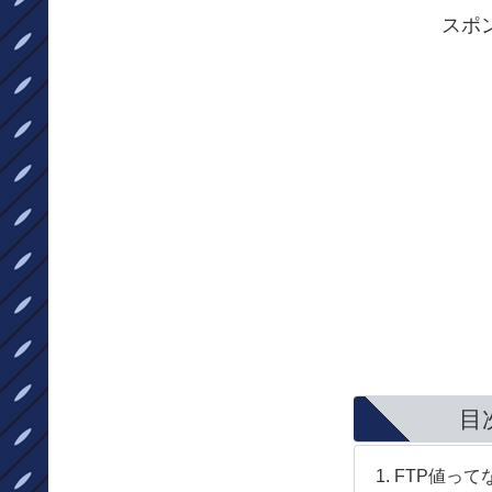
スポ
目
FTP値って