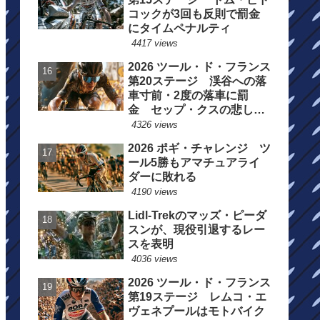
コックが3回も反則で罰金
にタイムペナルティ
4417 views
2026 ツール・ド・フランス
第20ステージ 渓谷への落
車寸前・2度の落車に罰
金 セップ・クスの悲しい
一日
4326 views
2026 ポギ・チャレンジ ツ
ール5勝もアマチュアライ
ダーに敗れる
4190 views
Lidl-Trekのマッズ・ピーダ
スンが、現役引退するレー
スを表明
4036 views
2026 ツール・ド・フランス
第19ステージ レムコ・エ
ヴェネプールはモトバイク