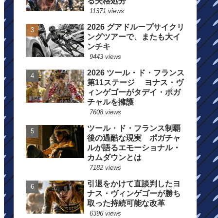
る失格処分
11371 views
2026 グアドループサイクリ
ングツアーで、またも大イ
ンチキ
9443 views
2026 ツール・ド・フランス
第11ステージ ヨナス・ヴ
ィンゲゴーがタデイ・ポガ
チャルを擁護
7608 views
ツール・ド・フランス制覇
後の過酷な現実 ポガチャ
ルが語るエモーショナル・
カムダウンとは
7182 views
引退をかけて直談判したヨ
ナス・ヴィンゲゴーが勝ち
取った持続可能な改革
6396 views