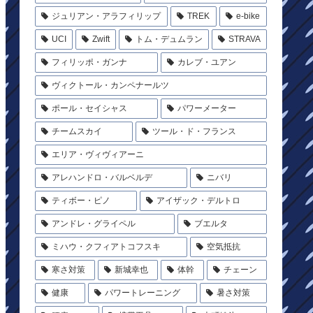
ジュリアン・アラフィリップ
TREK
e-bike
UCI
Zwift
トム・デュムラン
STRAVA
フィリッポ・ガンナ
カレブ・ユアン
ヴィクトール・カンペナールツ
ポール・セイシャス
パワーメーター
チームスカイ
ツール・ド・フランス
エリア・ヴィヴィアーニ
アレハンドロ・バルベルデ
ニバリ
ティボー・ピノ
アイザック・デルトロ
アンドレ・グライペル
ブエルタ
ミハウ・クフィアトコフスキ
空気抵抗
寒さ対策
新城幸也
体幹
チェーン
健康
パワートレーニング
暑さ対策