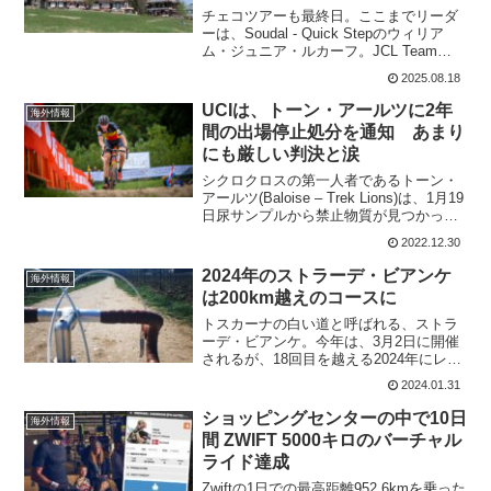
チェコツアーも最終日。ここまでリーダ
ーは、Soudal - Quick Stepのウィリア
ム・ジュニア・ルカーフ。JCL Team
UKYOのアレッサンドロ・ファンチェル
2025.08.18
が総合2位、そしてTeam Visma | Lease a
Bikeの...
UCIは、トーン・アールツに2年
海外情報
間の出場停止処分を通知 あまり
にも厳しい判決と涙
シクロクロスの第一人者であるトーン・
アールツ(Baloise – Trek Lions)は、1月19
日尿サンプルから禁止物質が見つかった
ために、レース停止して1年近くたつ。出
2022.12.30
場停止は、自分の意思で潔白が証明され
るまで出場を見送っていた。今回...
2024年のストラーデ・ビアンケ
海外情報
は200km越えのコースに
トスカーナの白い道と呼ばれる、ストラ
ーデ・ビアンケ。今年は、3月2日に開催
されるが、18回目を越える2024年にレー
スはついに200kmを越えてくる。グラベ
2024.01.31
ルロードで200kmを越えるコースは過酷
を極めそうだ。2024 ストラーデ・ビアン
ショッピングセンターの中で10日
海外情報
ケ...
間 ZWIFT 5000キロのバーチャル
ライド達成
Zwiftの1日での最高距離952.6kmを乗った