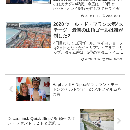
のはカナダの43歳。今度は、10日で
5000kmという記録を打ち立てたライダー
が現れた。記録を作ったのは、デンマー
2019.11.12
2020.02.11
クのMichael Knudsen 31歳。まあ、普通
のサイクリストではなく...
2020 ツール・ド・フランス第4ス
海外情報
テージ 最初の山頂ゴールは誰が
制した?
4日目にして山頂ゴール。マイヨジョーヌ
は2日目となったジュリアン・アラフィリ
ップ。タイム差は、2位のアダム・イェー
ツに4秒。3位のマルク・ヒルシに7秒。4
2020.09.02
2026.07.23
位以下には17秒差で32人が並んでいる。
少しでもアラフィリップが遅れるとマイ
ヨジョーヌ...
RaphaとEF-Nippoがラクラン・モー
トンのアルトツアーのフルフィルムを
公開
Deceuninck-Quick-Stepが研修生スタ
ン・ファントリヒトと契約に