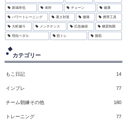
新城幸也
体幹
チェーン
健康
パワートレーニング
暑さ対策
腰痛
携帯工具
大町健斗
メンテナンス
応急修繕
糖質制限
弱虫ペダル
筋トレ
腹筋
カテゴリー
もこ日記
14
インプレ
77
チーム朝練その他
180
トレーニング
77