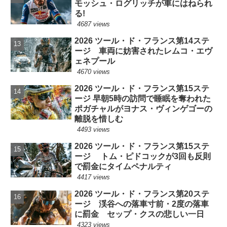
モッシュ・ログリッチが車にはねられ
る!
4687 views
2026 ツール・ド・フランス第14ステ
ージ 車両に妨害されたレムコ・エヴ
ェネプール
4670 views
2026 ツール・ド・フランス第15ステ
ージ 早朝5時の訪問で睡眠を奪われた
ポガチャルがヨナス・ヴィンゲゴーの
離脱を惜しむ
4493 views
2026 ツール・ド・フランス第15ステ
ージ トム・ピドコックが3回も反則
で罰金にタイムペナルティ
4417 views
2026 ツール・ド・フランス第20ステ
ージ 渓谷への落車寸前・2度の落車
に罰金 セップ・クスの悲しい一日
4323 views