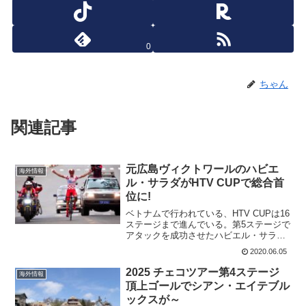
0
ちゃん
関連記事
元広島ヴィクトワールのハビエ
海外情報
ル・サラダがHTV CUPで総合首
位に!
ベトナムで行われている、HTV CUPは16
ステージまで進んでいる。第5ステージで
アタックを成功させたハビエル・サラ
ダ・ペレスは山岳賞ジャージを着て走っ
2020.06.05
ている。ハビエルは、第15ステージでま
たもアタックを成功させて、ついに総合
2025 チェコツアー第4ステージ
海外情報
首位にたった。...
頂上ゴールでシアン・エイテブル
ックスが～