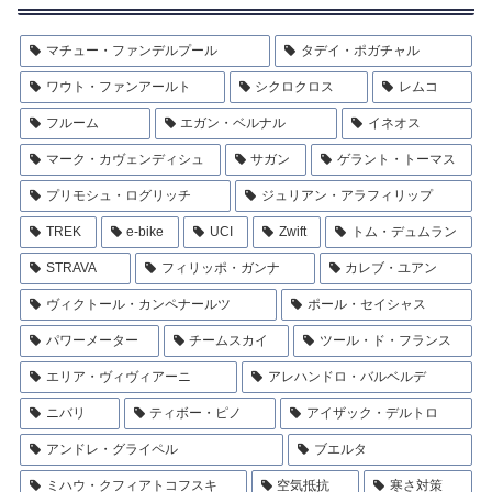
マチュー・ファンデルプール
タデイ・ポガチャル
ワウト・ファンアールト
シクロクロス
レムコ
フルーム
エガン・ベルナル
イネオス
マーク・カヴェンディシュ
サガン
ゲラント・トーマス
プリモシュ・ログリッチ
ジュリアン・アラフィリップ
TREK
e-bike
UCI
Zwift
トム・デュムラン
STRAVA
フィリッポ・ガンナ
カレブ・ユアン
ヴィクトール・カンペナールツ
ポール・セイシャス
パワーメーター
チームスカイ
ツール・ド・フランス
エリア・ヴィヴィアーニ
アレハンドロ・バルベルデ
ニバリ
ティボー・ピノ
アイザック・デルトロ
アンドレ・グライペル
ブエルタ
ミハウ・クフィアトコフスキ
空気抵抗
寒さ対策