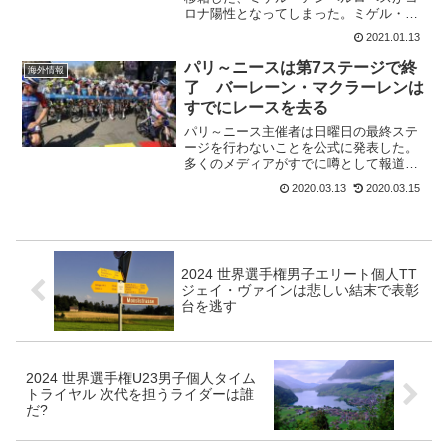
ロナ陽性となってしまった。ミゲル・ア
ンヘルロペスはコロンビアからスペイン
2021.01.13
にすでに渡航していたが、チームのトレ
ーニングキャンプには参加できない。当
パリ～ニースは第7ステージで終
海外情報
初、スペインのマドリード...
了 バーレーン・マクラーレンは
すでにレースを去る
パリ～ニース主催者は日曜日の最終ステ
ージを行わないことを公式に発表した。
多くのメディアがすでに噂として報道し
ていたが、第8ステージはイタリアとの国
2020.03.13
2020.03.15
境からも近くニースは大都市なのでレー
スとなれば人が多く集まることは間違い
ない。そして、本日の第...
2024 世界選手権男子エリート個人TT
ジェイ・ヴァインは悲しい結末で表彰
台を逃す
2024 世界選手権U23男子個人タイム
トライヤル 次代を担うライダーは誰
だ?