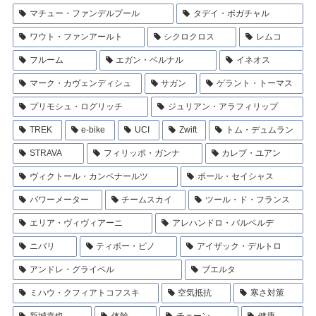
マチュー・ファンデルプール
タデイ・ポガチャル
ワウト・ファンアールト
シクロクロス
レムコ
フルーム
エガン・ベルナル
イネオス
マーク・カヴェンディシュ
サガン
ゲラント・トーマス
プリモシュ・ログリッチ
ジュリアン・アラフィリップ
TREK
e-bike
UCI
Zwift
トム・デュムラン
STRAVA
フィリッポ・ガンナ
カレブ・ユアン
ヴィクトール・カンペナールツ
ポール・セイシャス
パワーメーター
チームスカイ
ツール・ド・フランス
エリア・ヴィヴィアーニ
アレハンドロ・バルベルデ
ニバリ
ティボー・ピノ
アイザック・デルトロ
アンドレ・グライペル
ブエルタ
ミハウ・クフィアトコフスキ
空気抵抗
寒さ対策