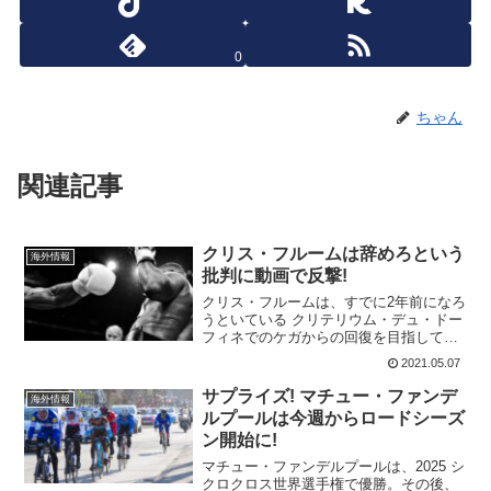
0
ちゃん
関連記事
クリス・フルームは辞めろという
海外情報
批判に動画で反撃!
クリス・フルームは、すでに2年前になろ
うといている クリテリウム・デュ・ドー
フィネでのケガからの回復を目指してい
る。あれだけのケガをしてからの回復な
2021.05.07
ので時間がかかるのは当たり前だ。だけ
ど、ツイッターなどでの批判は少しずつ
サプライズ! マチュー・ファンデ
海外情報
大きくなっているのも...
ルプールは今週からロードシーズ
ン開始に!
マチュー・ファンデルプールは、2025 シ
クロクロス世界選手権で優勝。その後、