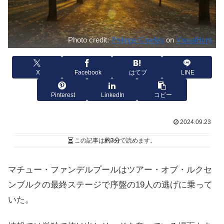
Photo credit:
Philippe Charles
on
VisualHunt
X
Facebook
はてブ
LINE
Pinterest
LinkedIn
コピー
2024.09.23
この記事は
約3分
で読めます。
マチュー・ファンデルプールはツアー・オブ・ルクセ
ンブルクの最終ステージで序盤の19人の逃げに乗って
いた。