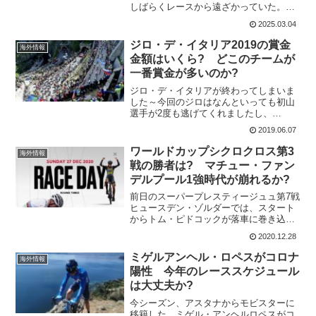
しばらくレースから遠ざかっていた。ロ
ードレースは当初ティレーノ〜アドリア
2025.03.04
ティコからスタートの予定だった。しか
し、電撃的にエナメル・サミン・クラシ
ジロ・デ・イタリア2019の賞金
海外情報
ックから2025年...
金額はいくら? どこのチームが
一番賞金が多いのか?
ジロ・デ・イタリアが終わってしまいま
した～今回のジロはなんといっても初山
選手が2度も逃げてくれましたし、
NIPPOのチーマの感動の逃げ切り。マリ
2019.06.07
アローザも、誰も予測してなかったリチ
ャル・カラパスが獲得したりで、私的に
ワールドカップシクロクロス第3
海外情報
は中々面白いジロでした。...
戦の勝者は? マチュー・ファン
デルプール1強時代が崩れるか?
前日のスーパープレスティージュュ第7戦
ヒュースデン・ゾルダーでは、スタート
からトム・ピドコックが落車に巻き込ま
れて後退。エリ・イーゼルビットは脱臼
2020.12.28
してしまいリタイヤ。そして、ワウト・
ファンアールトはパンクに落車で2位とな
ミゲルアンヘル・ロペスがコロナ
海外情報
っている。ライバル...
陽性 今年のレーススケジュール
は大丈夫か?
今シーズン、アスタナからモビスターに
移籍した、ミゲル・アンヘルロペスがコ