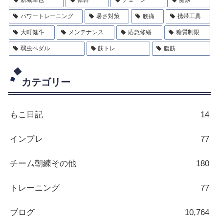
新城幸也
体幹
チェーン
健康
パワートレーニング
暑さ対策
腰痛
携帯工具
大町健斗
メンテナンス
応急修繕
糖質制限
弱虫ペダル
筋トレ
腹筋
カテゴリー
もこ日記
14
インプレ
77
チーム朝練その他
180
トレーニング
77
ブログ
10,764