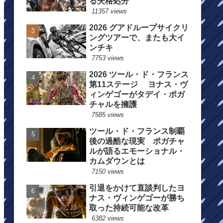
る失格処分
11357 views
2026 グアドループサイクリ
ングツアーで、またも大イ
ンチキ
7753 views
2026 ツール・ド・フランス
第11ステージ ヨナス・ヴ
ィンゲゴーがタデイ・ポガ
チャルを擁護
7585 views
ツール・ド・フランス制覇
後の過酷な現実 ポガチャ
ルが語るエモーショナル・
カムダウンとは
7150 views
引退をかけて直談判したヨ
ナス・ヴィンゲゴーが勝ち
取った持続可能な改革
6382 views