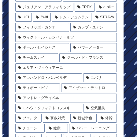
ジュリアン・アラフィリップ
TREK
e-bike
UCI
Zwift
トム・デュムラン
STRAVA
フィリッポ・ガンナ
カレブ・ユアン
ヴィクトール・カンペナールツ
ポール・セイシャス
パワーメーター
チームスカイ
ツール・ド・フランス
エリア・ヴィヴィアーニ
アレハンドロ・バルベルデ
ニバリ
ティボー・ピノ
アイザック・デルトロ
アンドレ・グライペル
ミハウ・クフィアトコフスキ
空気抵抗
ブエルタ
寒さ対策
新城幸也
体幹
チェーン
健康
パワートレーニング