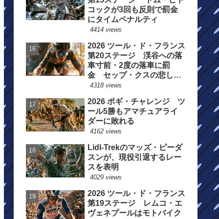
コックが3回も反則で罰金
にタイムペナルティ
4414 views
2026 ツール・ド・フランス
第20ステージ 渓谷への落
車寸前・2度の落車に罰
金 セップ・クスの悲しい
一日
4318 views
2026 ポギ・チャレンジ ツ
ール5勝もアマチュアライ
ダーに敗れる
4162 views
Lidl-Trekのマッズ・ピーダ
スンが、現役引退するレー
スを表明
4029 views
2026 ツール・ド・フランス
第19ステージ レムコ・エ
ヴェネプールはモトバイク