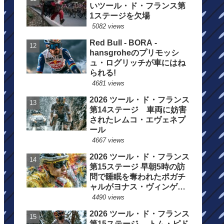
いツール・ド・フランス第
1ステージを欠場
5082 views
Red Bull - BORA -
hansgroheのプリモッシ
ュ・ログリッチが車にはね
られる!
4681 views
2026 ツール・ド・フランス
第14ステージ 車両に妨害
されたレムコ・エヴェネプ
ール
4667 views
2026 ツール・ド・フランス
第15ステージ 早朝5時の訪
問で睡眠を奪われたポガチ
ャルがヨナス・ヴィンゲゴ
ーの離脱を惜しむ
4490 views
2026 ツール・ド・フランス
第15ステージ トム・ピド