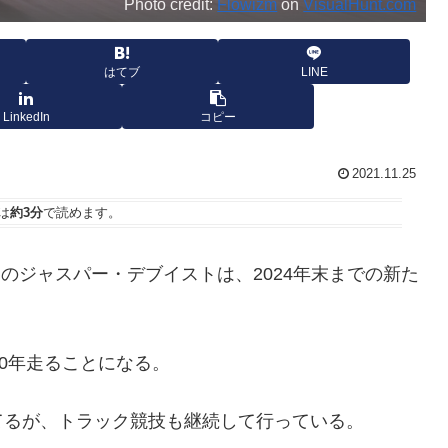
Photo credit:
Flowizm
on
VisualHunt.com
はてブ
LINE
LinkedIn
コピー
2021.11.25
は
約3分
で読めます。
udalのジャスパー・デブイストは、2024年末までの新た
0年走ることになる。
てるが、トラック競技も継続して行っている。