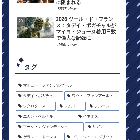
に阻まれる
3537 views
2026 ツール・ド・フラン
ス：タデイ・ポガチャルが
マイヨ・ジョーヌ着用日数
で偉大な記録に
3469 views
タグ
マチュー・ファンデルプール
タデイ・ポガチャル
ワウト・ファンアールト
シクロクロス
レムコ
フルーム
エガン・ベルナル
イネオス
マーク・カヴェンディシュ
サガン
ゲラント・トーマス
プリモシュ・ログリッチ