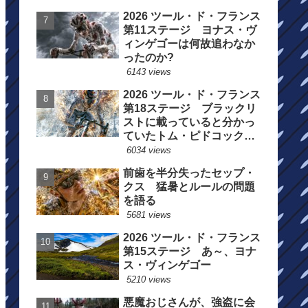
2026 ツール・ド・フランス
第11ステージ ヨナス・ヴ
ィンゲゴーは何故追わなか
ったのか?
6143 views
2026 ツール・ド・フランス
第18ステージ ブラックリ
ストに載っていると分かっ
ていたトム・ピドコックは
総合順位死守に
6034 views
前歯を半分失ったセップ・
クス 猛暑とルールの問題
を語る
5681 views
2026 ツール・ド・フランス
第15ステージ あ～、ヨナ
ス・ヴィンゲゴー
5210 views
悪魔おじさんが、強盗に会