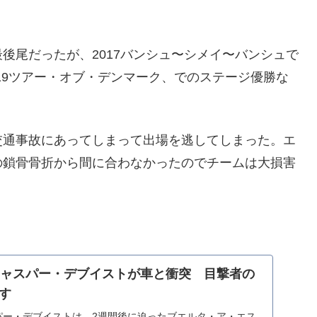
後尾だったが、2017バンシュ〜シメイ〜バンシュで
019ツアー・オブ・デンマーク、でのステージ優勝な
交通事故にあってしまって出場を逃してしまった。エ
の鎖骨骨折から間に合わなかったのでチームは大損害
dalのジャスパー・デブイストが車と衝突 目撃者の
す
のジャスパー・デブイストは、2週間後に迫ったブエルタ・ア・エス