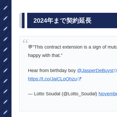
2024年まで契約延長
💬”This contract extension is a sign of mut
happy with that.”
Hear from birthday boy
@JasperDeBuyst
https://t.co/JaiCLoOhzu
— Lotto Soudal (@Lotto_Soudal)
Novembe