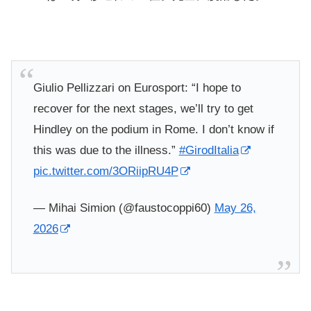
Giulio Pellizzari on Eurosport: “I hope to
recover for the next stages, we’ll try to get
Hindley on the podium in Rome. I don’t know if
this was due to the illness.”
#GirodItalia
pic.twitter.com/3ORiipRU4P
— Mihai Simion (@faustocoppi60)
May 26,
2026