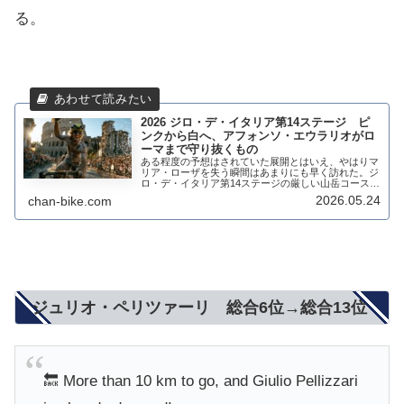
る。
2026 ジロ・デ・イタリア第14ステージ ピ
ンクから白へ、アフォンソ・エウラリオがロ
ーマまで守り抜くもの
ある程度の予想はされていた展開とはいえ、やはりマ
リア・ローザを失う瞬間はあまりにも早く訪れた。ジ
ロ・デ・イタリア第14ステージの厳しい山岳コースを
終え、アフォンソ・エウラリオはついに首位の座を明
2026.05.24
chan-bike.com
け渡すことに。しかし、悲観する要素ばかりではな...
ジュリオ・ペリツァーリ 総合6位→総合13位
🔙 More than 10 km to go, and Giulio Pellizzari