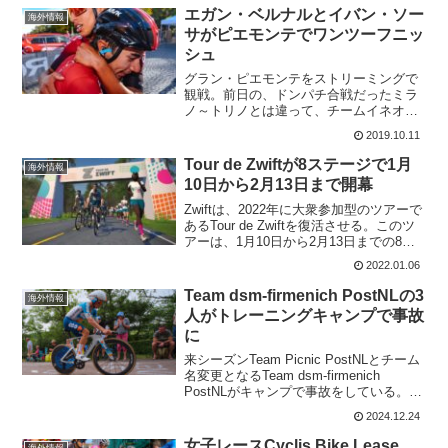
エガン・ベルナルとイバン・ソー
海外情報
サがピエモンテでワンツーフニッ
シュ
グラン・ピエモンテをストリーミングで
観戦。前日の、ドンパチ合戦だったミラ
ノ～トリノとは違って、チームイネオス
のグランツールばりの集団支配が目立っ
2019.10.11
たレースだった。モビスターはリチャ
ル・カラパス。UAEはダン・マーティ
Tour de Zwiftが8ステージで1月
海外情報
ン。BORAはエマヌエル・...
10日から2月13日まで開幕
Zwiftは、2022年に大衆参加型のツアーで
あるTour de Zwiftを復活させる。このツ
アーは、1月10日から2月13日までの8つ
のステージで行われる。今年の新機能
2022.01.06
は、平日と週末に予定されている乗車時
間の配分の変更だ。Tour de...
Team dsm-firmenich PostNLの3
海外情報
人がトレーニングキャンプで事故
に
来シーズンTeam Picnic PostNLとチーム
名変更となるTeam dsm-firmenich
PostNLがキャンプで事故をしている。巻
き込まれたのは クリス・ハミルトン オス
2024.12.24
カー・オンリー ティム・ナーバーマンこ
のうちクリス・ハ...
女子レースCyclis Bike Lease