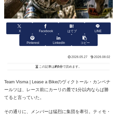
X
Facebook
はてブ
LINE
Pinterest
LinkedIn
コピー
2026.05.27
2026.08.02
この記事は
約5分
で読めます。
Team Visma | Lease a Bikeのヴィクトール・カンペナ
ールツは、レース前にカーリの麓で1分以内ならば勝
てると言っていた。
その通りに、メンバーは猛烈に集団を牽引。ティモ・