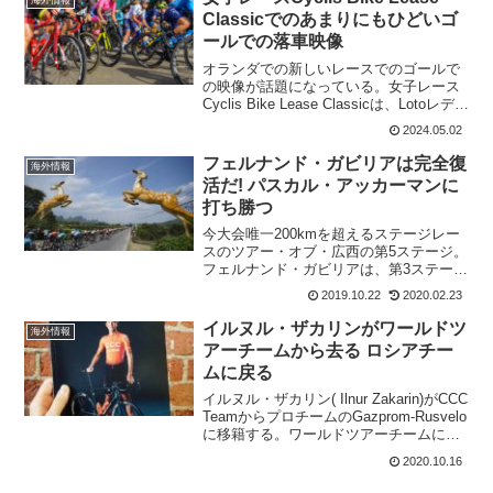
海外情報
Classicでのあまりにもひどいゴ
ールでの落車映像
オランダでの新しいレースでのゴールで
の映像が話題になっている。女子レース
Cyclis Bike Lease Classicは、Lotoレディ
ースサイクリングカップの第3戦として開
2024.05.02
催された。5月1日にハンメで開催される
まったく新しい女子レース...
フェルナンド・ガビリアは完全復
海外情報
活だ! パスカル・アッカーマンに
打ち勝つ
今大会唯一200kmを超えるステージレー
スのツアー・オブ・広西の第5ステージ。
フェルナンド・ガビリアは、第3ステージ
のゴール前の登坂でも遅れていたので今
2019.10.22
2020.02.23
日のステージでも厳しいだろうなあ～と
思ってました。しかし、予想を裏切り見
イルヌル・ザカリンがワールドツ
海外情報
事なスプリントを...
アーチームから去る ロシアチー
ムに戻る
イルヌル・ザカリン( Ilnur Zakarin)がCCC
TeamからプロチームのGazprom-Rusvelo
に移籍する。ワールドツアーチームに残
留かと思ってましたが、ロシアのチーム
2020.10.16
に移籍ですね。以前に在籍したチーム
Gazprom-Ru...