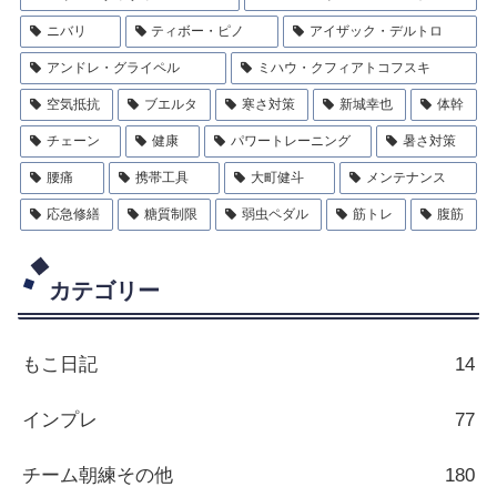
ニバリ
ティボー・ピノ
アイザック・デルトロ
アンドレ・グライペル
ミハウ・クフィアトコフスキ
空気抵抗
ブエルタ
寒さ対策
新城幸也
体幹
チェーン
健康
パワートレーニング
暑さ対策
腰痛
携帯工具
大町健斗
メンテナンス
応急修繕
糖質制限
弱虫ペダル
筋トレ
腹筋
カテゴリー
もこ日記
14
インプレ
77
チーム朝練その他
180