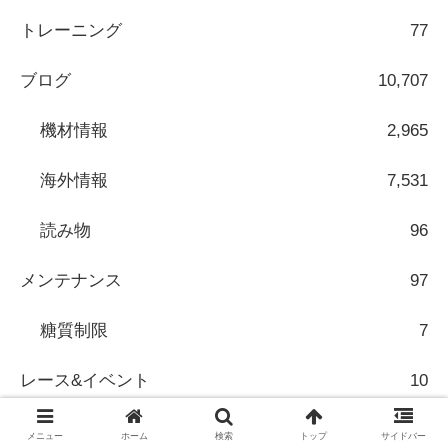
トレーニング
77
ブログ
10,707
機材情報
2,965
海外情報
7,531
読み物
96
メンテナンス
97
糖質制限
7
レース&イベント
10
健康
36
メニュー
ホーム
検索
トップ
サイドバー