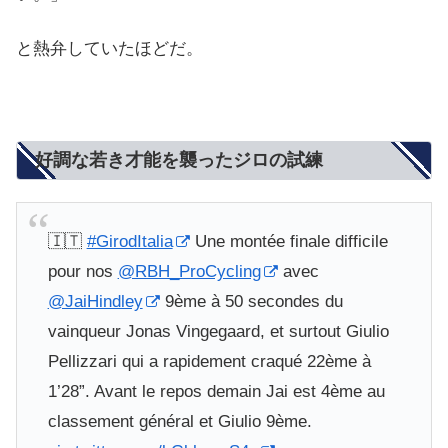
と熱弁していたほどだ。
好調な若き才能を襲ったジロの試練
🇮🇹
#GirodItalia
Une montée finale difficile
pour nos
@RBH_ProCycling
avec
@JaiHindley
9ème à 50 secondes du
vainqueur Jonas Vingegaard, et surtout Giulio
Pellizzari qui a rapidement craqué 22ème à
1’28”. Avant le repos demain Jai est 4ème au
classement général et Giulio 9ème.