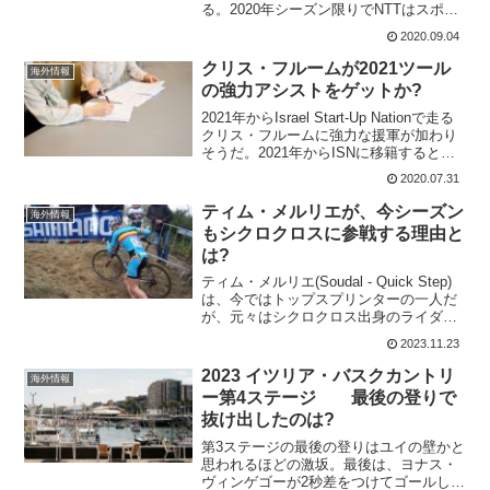
る。2020年シーズン限りでNTTはスポン
サー契約を打ち切るとされている。現在
2020.09.04
2021年のスポンサーは見つかっておら
ず、チームの存続は危ない状態。...
クリス・フルームが2021ツール
海外情報
の強力アシストをゲットか?
2021年からIsrael Start-Up Nationで走る
クリス・フルームに強力な援軍が加わり
そうだ。2021年からISNに移籍すると言
われているのは、20歳で自転車を始めた
2020.07.31
カールフレドリク・ハーゲン(Lotto
Soudal)。20...
ティム・メルリエが、今シーズン
海外情報
もシクロクロスに参戦する理由と
は?
ティム・メルリエ(Soudal - Quick Step)
は、今ではトップスプリンターの一人だ
が、元々はシクロクロス出身のライダ
ー。今シーズンも冬場は、シクロクロス
2023.11.23
に参戦する予定だ。その前に、ティム・
メルリエはビーチレースでも優勝してい
2023 イツリア・バスクカントリ
海外情報
る。...
ー第4ステージ 最後の登りで
抜け出したのは?
第3ステージの最後の登りはユイの壁かと
思われるほどの激坂。最後は、ヨナス・
ヴィンゲゴーが2秒差をつけてゴールした