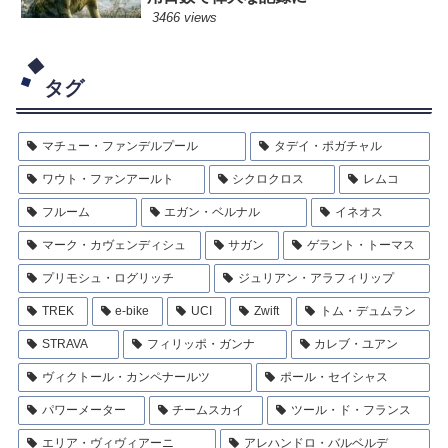
3466 views
タグ
マチュー・ファンデルプール
タデイ・ポガチャル
ワウト・ファンアールト
シクロクロス
レムコ
フルーム
エガン・ベルナル
イネオス
マーク・カヴェンディシュ
サガン
ゲラント・トーマス
プリモシュ・ログリッチ
ジュリアン・アラフィリップ
TREK
e-bike
UCI
Zwift
トム・デュムラン
STRAVA
フィリッポ・ガンナ
カレブ・ユアン
ヴィクトール・カンペナールツ
ポール・セイシャス
パワーメーター
チームスカイ
ツール・ド・フランス
エリア・ヴィヴィアーニ
アレハンドロ・バルベルデ