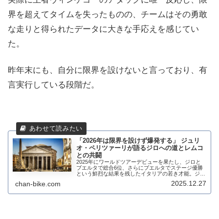
界を超えてタイムを失ったものの、チームはその勇敢
な走りと得られたデータに大きな手応えを感じてい
た。
昨年末にも、自分に限界を設けないと言っており、有
言実行している段階だ。
「2026年は限界を設けず爆発する」 ジュリ
オ・ペリツァーリが語るジロへの道とレムコ
との共闘
2025年にワールドツアーデビューを果たし、ジロと
ブエルタで総合6位、さらにブエルタでステージ優勝
という鮮烈な結果を残したイタリアの若き才能。ジュ
リオ・ペリツァーリは、レムコ・エヴェネプールが移
2025.12.27
chan-bike.com
籍してくるために自分のために走ることができるん...