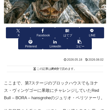
X
Facebook
はてブ
LINE
Pinterest
LinkedIn
コピー
2026.05.18
2026.08.02
この記事は
約4分
で読めます。
ここまで、第7ステージのブロックハウスでもヨナ
ス・ヴィンゲゴーに果敢にチャレンジしていたRed
Bull – BORA – hansgroheのジュリオ・ペリツァーリ。