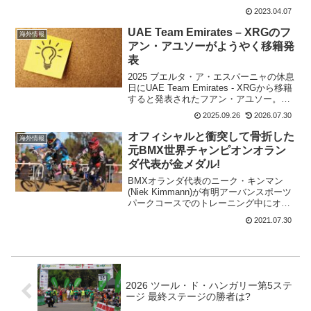
けれど、後方のライダーはかなり苦労し
2023.04.07
たそうだ。総合順位はヨナス・ヴィンゲ
ゴーがBahrain Victoriousのミケル・ラ
UAE Team Emirates – XRGのフ
海外情報
ン...
アン・アユソーがようやく移籍発
表
2025 ブエルタ・ア・エスパーニャの休息
日にUAE Team Emirates - XRGから移籍
すると発表されたフアン・アユソー。移
籍先は噂どおりLidl - Trekだ。2030年まで
2025.09.26
2026.07.30
の5年契約Project Juan 🤘🔧 We'r...
オフィシャルと衝突して骨折した
海外情報
元BMX世界チャンピオンオラン
ダ代表が金メダル!
BMXオランダ代表のニーク・キンマン
(Niek Kimmann)が有明アーバンスポーツ
パークコースでのトレーニング中にオフ
ィシャルと衝突して、膝蓋骨亀裂骨折。
2021.07.30
これが3日前のことだった。わずか3日後
のBMX決勝レース。なんと、膝を骨折し
ている...
2026 ツール・ド・ハンガリー第5ステ
ージ 最終ステージの勝者は?