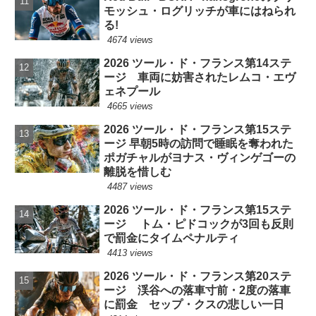
モッシュ・ログリッチが車にはねられ
る!
4674 views
2026 ツール・ド・フランス第14ステ
ージ 車両に妨害されたレムコ・エヴ
ェネプール
4665 views
2026 ツール・ド・フランス第15ステ
ージ 早朝5時の訪問で睡眠を奪われた
ポガチャルがヨナス・ヴィンゲゴーの
離脱を惜しむ
4487 views
2026 ツール・ド・フランス第15ステ
ージ トム・ピドコックが3回も反則
で罰金にタイムペナルティ
4413 views
2026 ツール・ド・フランス第20ステ
ージ 渓谷への落車寸前・2度の落車
に罰金 セップ・クスの悲しい一日