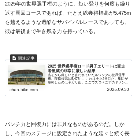
2025年の世界選手権のように、短い登りを何度も繰り
返す周回コースであれば、たとえ総獲得標高が5,475m
を越えるような過酷なサバイバルレースであっても、
彼は最後まで生き残る力を持っている。
2025 世界選手権ロード男子エリートは完走
者激減の非常に厳しい結果
当初から厳しいと言われていたルワンダの世界選手
権。獲得標高は5,475m。これは史上2番目だ。集団が
爆発したのはキガリ山。ここでスロベニアのドメン・
ノヴァクから発射されたタデイ・ポガチャルが先頭を
2025.09.30
chan-bike.com
引き出すと集団を大きく絞られた。さらに頂上か...
パンチ力と回復力には非凡なものがあるのだ。しか
し、今回のステージに設定されたような延々と続く長