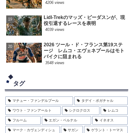
4206 views
Lidl-Trekのマッズ・ピーダスンが、現
役引退するレースを表明
4039 views
2026 ツール・ド・フランス第19ステ
ージ レムコ・エヴェネプールはモト
バイクに阻まれる
3548 views
タグ
マチュー・ファンデルプール
タデイ・ポガチャル
ワウト・ファンアールト
シクロクロス
レムコ
フルーム
エガン・ベルナル
イネオス
マーク・カヴェンディシュ
サガン
ゲラント・トーマス