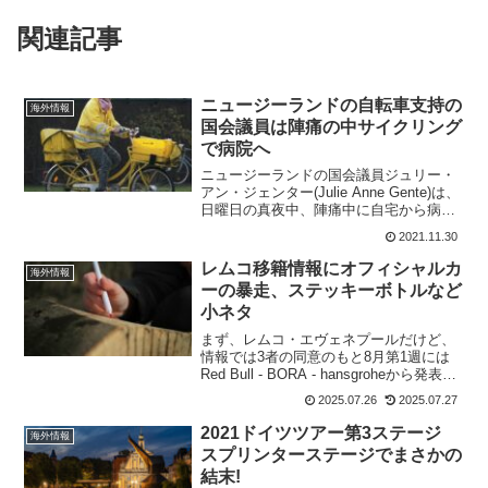
関連記事
ニュージーランドの自転車支持の
海外情報
国会議員は陣痛の中サイクリング
で病院へ
ニュージーランドの国会議員ジュリー・
アン・ジェンター(Julie Anne Gente)は、
日曜日の真夜中、陣痛中に自宅から病院
まで自転車で移動し、わずか1時間後に出
2021.11.30
産した。国内でのサイクリングの有名な
支持者であるグリーン党の交通スポーク
レムコ移籍情報にオフィシャルカ
海外情報
ス...
ーの暴走、ステッキーボトルなど
小ネタ
まず、レムコ・エヴェネプールだけど、
情報では3者の同意のもと8月第1週には
Red Bull - BORA - hansgroheから発表が
あると。Red Bull - BORA - hansgrohe
2025.07.26
2025.07.27
は、契約最終年の200万ユーロをSoud...
2021ドイツツアー第3ステージ
海外情報
スプリンターステージでまさかの
結末!