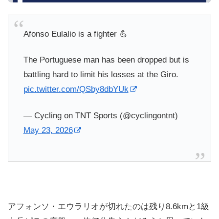
Afonso Eulalio is a fighter 💪
The Portuguese man has been dropped but is
battling hard to limit his losses at the Giro.
pic.twitter.com/QSby8dbYUk
— Cycling on TNT Sports (@cyclingontnt)
May 23, 2026
アフォンソ・エウラリオが切れたのは残り8.6kmと1級