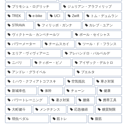
プリモシュ・ログリッチ
ジュリアン・アラフィリップ
TREK
e-bike
UCI
Zwift
トム・デュムラン
STRAVA
フィリッポ・ガンナ
カレブ・ユアン
ヴィクトール・カンペナールツ
ポール・セイシャス
パワーメーター
チームスカイ
ツール・ド・フランス
エリア・ヴィヴィアーニ
アレハンドロ・バルベルデ
ニバリ
ティボー・ピノ
アイザック・デルトロ
アンドレ・グライペル
ブエルタ
ミハウ・クフィアトコフスキ
空気抵抗
寒さ対策
新城幸也
体幹
チェーン
健康
パワートレーニング
暑さ対策
腰痛
携帯工具
大町健斗
メンテナンス
応急修繕
糖質制限
弱虫ペダル
筋トレ
腹筋