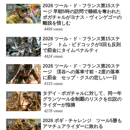
2026 ツール・ド・フランス第15ステ
ージ 早朝5時の訪問で睡眠を奪われた
ポガチャルがヨナス・ヴィンゲゴーの
離脱を惜しむ
4499 views
2026 ツール・ド・フランス第15ステ
ージ トム・ピドコックが3回も反則
で罰金にタイムペナルティ
4424 views
2026 ツール・ド・フランス第20ステ
ージ 渓谷への落車寸前・2度の落車
に罰金 セップ・クスの悲しい一日
4333 views
タデイ・ポガチャルに対して、同一年
グランツール全制覇のリスクを伝説の
ライダーが指摘
4278 views
2026 ポギ・チャレンジ ツール5勝も
アマチュアライダーに敗れる