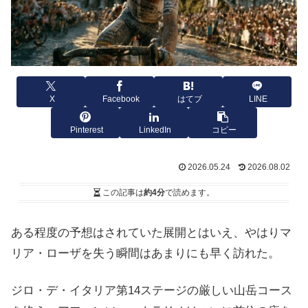
X
Facebook
はてブ
LINE
Pinterest
LinkedIn
コピー
2026.05.24
2026.08.02
この記事は
約4分
で読めます。
ある程度の予想はされていた展開とはいえ、やはりマ
リア・ローザを失う瞬間はあまりにも早く訪れた。
ジロ・デ・イタリア第14ステージの厳しい山岳コース