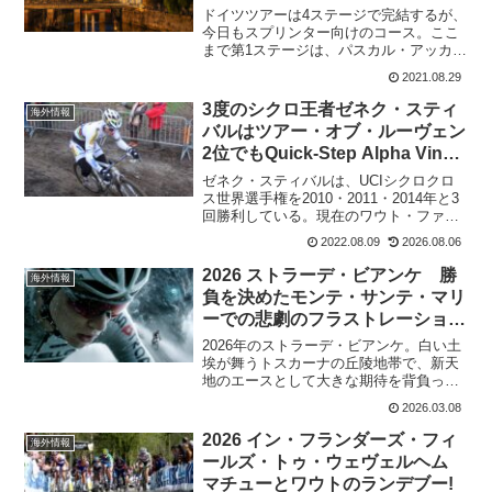
ドイツツアーは4ステージで完結するが、
今日もスプリンター向けのコース。ここ
まで第1ステージは、パスカル・アッカー
マンが勝利。第2ステージはベテランスプ
2021.08.29
リンター、アレクサンダー・クリストフ
が勝利。果たして、第3ステージもスプリ
3度のシクロ王者ゼネク・スティ
海外情報
ンターが勝利する...
バルはツアー・オブ・ルーヴェン
2位でもQuick-Step Alpha Vinyl
Teamとの契約がなくなる
ゼネク・スティバルは、UCIシクロクロ
ス世界選手権を2010・2011・2014年と3
回勝利している。現在のワウト・ファン
アールトや、マチュー・ファンデルプー
2022.08.09
2026.08.06
ルの先駆けとなったライダーだ。2013年
からはシクロクロスから完全にロードに
2026 ストラーデ・ビアンケ 勝
海外情報
転身。...
負を決めたモンテ・サンテ・マリ
ーでの悲劇のフラストレーション
をトム・ピドコックが語る
2026年のストラーデ・ビアンケ。白い土
埃が舞うトスカーナの丘陵地帯で、新天
地のエースとして大きな期待を背負って
スタートラインに立ったトム・ピドコッ
2026.03.08
ク。昨年はタデイ・ポガチャルとの一騎
打ちで2位。今年も期待がかかるのは当然
2026 イン・フランダーズ・フィ
海外情報
だった。だが、今年...
ールズ・トゥ・ウェヴェルヘム
マチューとワウトのランデブー!