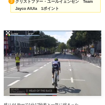
クリストファー・ユールイェンセン Team
Jayco AlUla 1ポイント
残り44.8kmで1分17秒差と一気に縮まった。