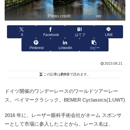
Photo credit:
Miradortigre
on
VisualHunt
X
Facebook
はてブ
LINE
Pinterest
LinkedIn
コピー
2023.08.21
この記事は
約9分
で読めます。
ドイツ開催のワンデーレースのワールドツアーレー
ス。ベイマークラシック。BEMER Cyclassics
(1.UWT)
2016 年に、レーザー眼科手術会社がネーム スポンサ
ーとして市場に参入したことから、レース名は、