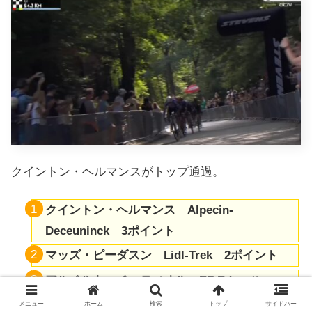
クイントン・ヘルマンスがトップ通過。
クイントン・ヘルマンス Alpecin-
Deceuninck 3ポイント
マッズ・ピーダスン Lidl-Trek 2ポイント
アルベルト・ベッティオル EF Education-
EasyPost 1ポイント
メニュー
ホーム
検索
トップ
サイドバー