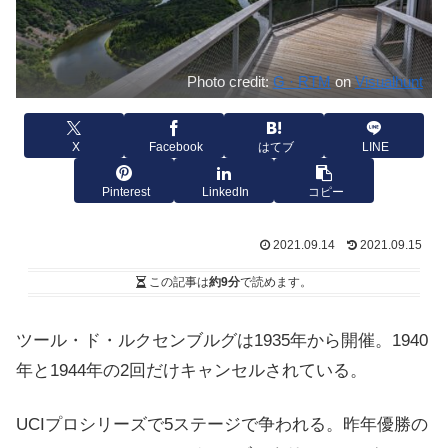
Photo credit:
G · RTM
on
Visualhunt
X
Facebook
はてブ
LINE
Pinterest
LinkedIn
コピー
2021.09.14
2021.09.15
この記事は
約9分
で読めます。
ツール・ド・ルクセンブルグは1935年から開催。1940
年と1944年の2回だけキャンセルされている。
UCIプロシリーズで5ステージで争われる。昨年優勝の