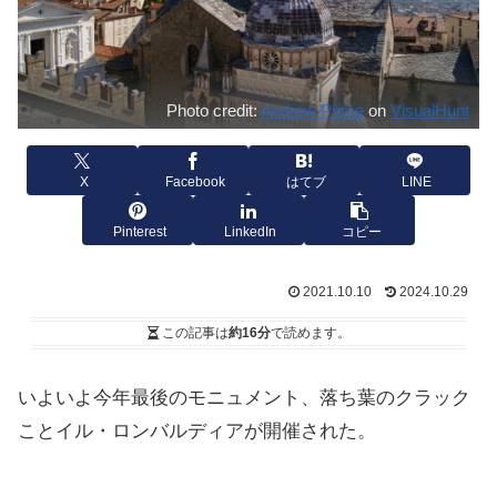
Photo credit:
Andrew Prime
on
VisualHunt
X
Facebook
はてブ
LINE
Pinterest
LinkedIn
コピー
2021.10.10
2024.10.29
この記事は
約16分
で読めます。
いよいよ今年最後のモニュメント、落ち葉のクラック
ことイル・ロンバルディアが開催された。