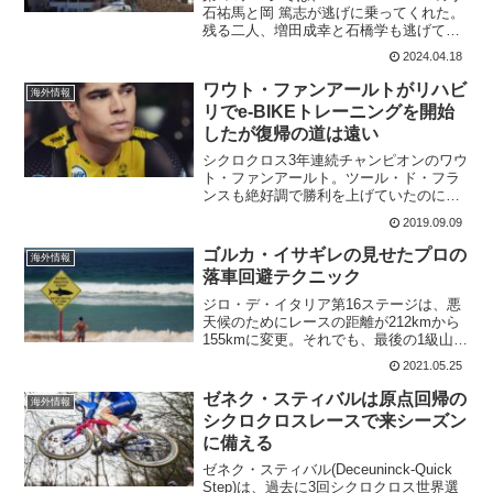
石祐馬と岡 篤志が逃げに乗ってくれた。
残る二人、増田成幸と石橋学も逃げてく
れるかな。一方レースは、Team Jayco
2024.04.18
AlUlaの大ベテラン、アレッサンドロ・デ
マルキが見事な逃げ切り勝利。3...
ワウト・ファンアールトがリハビ
海外情報
リでe-BIKEトレーニングを開始
したが復帰の道は遠い
シクロクロス3年連続チャンピオンのワウ
ト・ファンアールト。ツール・ド・フラ
ンスも絶好調で勝利を上げていたのに期
待の個人タイムトライヤルでクラッシ
2019.09.09
ュ。重症を負ってしまった。どうやら、
最初の手術が失敗だったようで復帰が長
ゴルカ・イサギレの見せたプロの
海外情報
引いている。未だに歩くこ...
落車回避テクニック
ジロ・デ・イタリア第16ステージは、悪
天候のためにレースの距離が212kmから
155kmに変更。それでも、最後の1級山岳
パッソ・ジャウでは、ライダーが通過す
2021.05.25
る2時間前には気温2度で深い霧が立ち込
めていた。選手が通過する時には、雨も
ゼネク・スティバルは原点回帰の
海外情報
あがり霧も...
シクロクロスレースで来シーズン
に備える
ゼネク・スティバル(Deceuninck-Quick
Step)は、過去に3回シクロクロス世界選