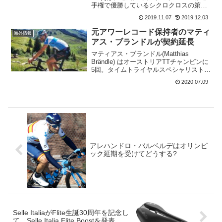
手権で優勝しているシクロクロスの第一
人者。ワウト・ファンアールトが3連覇す
2019.11.07
2019.12.03
る前の2010・2011・2014年に優勝。
Deceuninck-Qu...
元アワーレコード保持者のマティ
海外情報
アス・ブランドルが契約延長
マティアス・ブランドル(Matthias
Brändle) はオーストリアTTチャンピンに
5回。タイムトライヤルスペシャリスト
だ。ブランドルはIsrael Start-Up Nationと
2020.07.09
の2年の延長契約にサイン。2022年まで
チームに留ま...
アレハンドロ・バルベルデはオリンピ
ック延期を受けてどうする?
Selle ItaliaがFlite生誕30周年を記念し
て、Selle Italia Flite Boostを発表