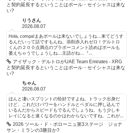
と契約延長するということはポール・セイシャスは来な
い?
りうさん
2026.08.07
Hola, compa!まあポールは来ないでしょうね…来てどうす
るんだいって話ですもんね。添削赤入れゼロ！デルトロ
くんの２００点満点のブラボーコメント読めばポールも
萎えちゃうでしょうしね…主語がね…『...
アイザック・デルトロがUAE Team Emirates - XRG
と契約延長するということはポール・セイシャスは来な
い?
ちゃん
2026.08.07
ほんと凄いスプリントの恰好ですよね。トラック出身だ
けど、これだけパワーをハンドルとペダルに押し込んで
いるんだからスピードもでるんでしょうね。もう少しキ
レイになると速くなるのかはわからないですね。これが...
2026 ツール・ド・ポローニュ第3ステージ ジョナ
サン・ミランの3勝目か?