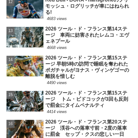
モッシュ・ログリッチが車にはねられ
る!
4683 views
2026 ツール・ド・フランス第14ステ
ージ 車両に妨害されたレムコ・エヴ
ェネプール
4668 views
2026 ツール・ド・フランス第15ステ
ージ 早朝5時の訪問で睡眠を奪われた
ポガチャルがヨナス・ヴィンゲゴーの
離脱を惜しむ
4490 views
2026 ツール・ド・フランス第15ステ
ージ トム・ピドコックが3回も反則
で罰金にタイムペナルティ
4414 views
2026 ツール・ド・フランス第20ステ
ージ 渓谷への落車寸前・2度の落車
に罰金 セップ・クスの悲しい一日