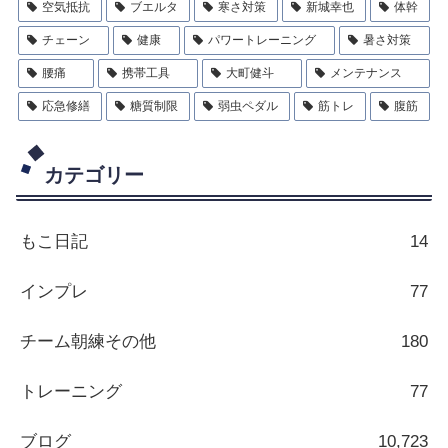
空気抵抗
ブエルタ
寒さ対策
新城幸也
体幹
チェーン
健康
パワートレーニング
暑さ対策
腰痛
携帯工具
大町健斗
メンテナンス
応急修繕
糖質制限
弱虫ペダル
筋トレ
腹筋
カテゴリー
もこ日記
14
インプレ
77
チーム朝練その他
180
トレーニング
77
ブログ
10,723