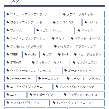
タグ
マチュー・ファンデルプール
タデイ・ポガチャル
ワウト・ファンアールト
シクロクロス
レムコ
フルーム
エガン・ベルナル
イネオス
マーク・カヴェンディシュ
サガン
ゲラント・トーマス
プリモシュ・ログリッチ
ジュリアン・アラフィリップ
TREK
e-bike
UCI
Zwift
トム・デュムラン
STRAVA
フィリッポ・ガンナ
カレブ・ユアン
ヴィクトール・カンペナールツ
ポール・セイシャス
パワーメーター
チームスカイ
ツール・ド・フランス
エリア・ヴィヴィアーニ
アレハンドロ・バルベルデ
ニバリ
ティボー・ピノ
アイザック・デルトロ
アンドレ・グライペル
ミハウ・クフィアトコフスキ