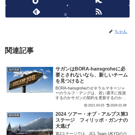
0
ちゃん
関連記事
サガンはBORA-hansgroheに必
海外情報
要とされないなら、新しいチーム
を見つけると
BORA-hansgroheのゼネラルマネージャ
ーのラルフ・デングは、若い選手に投資
するのかサガンの契約を更新するのかと
いう質問に対して、公然とサガンのキャ
2021.04.03
2026.01.08
リアは秋に入っていると話していた。そ
れはサガンの契約延長の必要性を疑問視
2024 ツアー・オブ・アルプス第3
海外情報
している発言...
ステージ フィリッポ・ガンナの
大逃げ
第2ステージでは、JCL Team UKYOの小