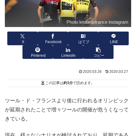
Photo letourdefrance instagram
X
Facebook
はてブ
LINE
Pinterest
LinkedIn
コピー
2020.03.26
2020.03.27
この記事は
約3分
で読めます。
ツール・ド・フランスより後に行われるオリンピック
が延期されたことで増々ツールの開催が危うくなって
きている。
現在、様々なシナリオが検討されており、延期である