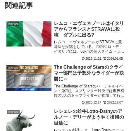
関連記事
レムコ・エヴェネプールはイタリ
海外情報
アからフランスとSTRAVAに投
稿 ダブルに出る?
レムコ・エヴェネプールがSTRAVAに意
味深な投稿をしている。2024ジロ・デ・
イタリアには、68kmの個人タイムトライ
ヤルがあるので世界TT王者のレムコにと
2023.11.22
2026.01.05
っては有利なのは間違いない。ただ、ジ
ロとツールのダブルとなると難しいのは
The Challenge of Starsのクライ
海外情報
当然のこと...
マー部門は予想外なライダーが決
勝に～
The Challenge of Starsのバーチャルイベ
ント第2戦。スプリンター対決では世界有
数の8人のトップライダーが参加して行わ
れた。昨年は膝の故障ために参加できな
2020.12.27
2022.12.07
かったカレブ・ユアンも登場してくる。
クライマー部門は、意外な選手が勝...
レシェレの雄牛Lotto-Dstnyのア
海外情報
ルノー・デリーがようやく復帰の
目途に
レシェレの雄牛こと、Lotto-Dstnyのアル