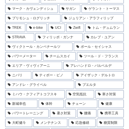
マーク・カヴェンディシュ
サガン
ゲラント・トーマス
プリモシュ・ログリッチ
ジュリアン・アラフィリップ
TREK
e-bike
UCI
Zwift
トム・デュムラン
STRAVA
フィリッポ・ガンナ
カレブ・ユアン
ヴィクトール・カンペナールツ
ポール・セイシャス
パワーメーター
チームスカイ
ツール・ド・フランス
エリア・ヴィヴィアーニ
アレハンドロ・バルベルデ
ニバリ
ティボー・ピノ
アイザック・デルトロ
アンドレ・グライペル
ブエルタ
ミハウ・クフィアトコフスキ
空気抵抗
寒さ対策
新城幸也
体幹
チェーン
健康
パワートレーニング
暑さ対策
腰痛
携帯工具
大町健斗
メンテナンス
応急修繕
糖質制限