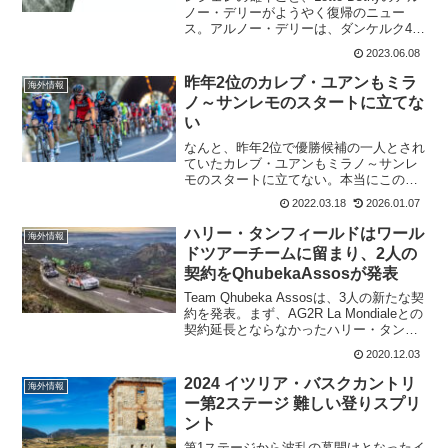
ノー・デリーがようやく復帰のニュー
ス。アルノー・デリーは、ダンケルク4日
間第1ステージのゴール前で落車。肺の虚
2023.06.08
脱、肋骨、胸骨、鎖骨骨折をしていた。
復帰はツール・ド・ワロニーか?Embed
昨年2位のカレブ・ユアンもミラ
海外情報
fr...
ノ～サンレモのスタートに立てな
い
なんと、昨年2位で優勝候補の一人とされ
ていたカレブ・ユアンもミラノ～サンレ
モのスタートに立てない。本当にこの春
はウイルスによる病気がプロトンの中で
2022.03.18
2026.01.07
流行っている。カレブ・ユアンはティレ
ーノ〜アドリアティコ第2ステージで勝利
ハリー・タンフィールドはワール
海外情報
して、ミラノ～サンレ...
ドツアーチームに留まり、2人の
契約をQhubekaAssosが発表
Team Qhubeka Assosは、3人の新たな契
約を発表。まず、AG2R La Mondialeとの
契約延長とならなかったハリー・タンフ
ィールドが契約発表。NTT Continental
2020.12.03
Cycling Teamから、コナー・ブラウン...
2024 イツリア・バスクカントリ
海外情報
ー第2ステージ 難しい登りスプリ
ント
第1ステージから波乱の幕開けとなったイ