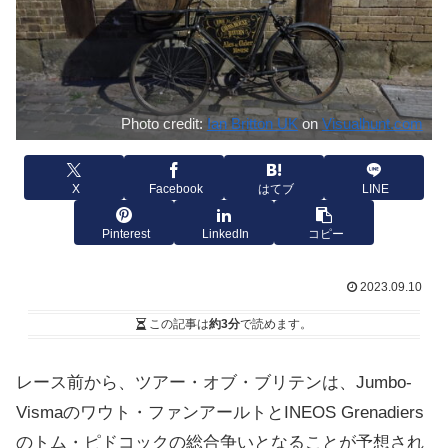
Photo credit:
Ian Britton UK
on
Visualhunt.com
X
Facebook
はてブ
LINE
Pinterest
LinkedIn
コピー
2023.09.10
この記事は
約3分
で読めます。
レース前から、ツアー・オブ・ブリテンは、Jumbo-
Vismaのワウト・ファンアールトとINEOS Grenadiers
のトム・ピドコックの総合争いとなることが予想され