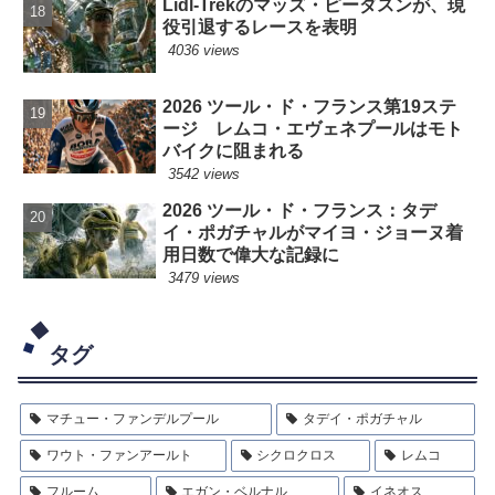
Lidl-Trekのマッズ・ピーダスンが、現
役引退するレースを表明
4036 views
2026 ツール・ド・フランス第19ステ
ージ レムコ・エヴェネプールはモト
バイクに阻まれる
3542 views
2026 ツール・ド・フランス：タデ
イ・ポガチャルがマイヨ・ジョーヌ着
用日数で偉大な記録に
3479 views
タグ
マチュー・ファンデルプール
タデイ・ポガチャル
ワウト・ファンアールト
シクロクロス
レムコ
フルーム
エガン・ベルナル
イネオス