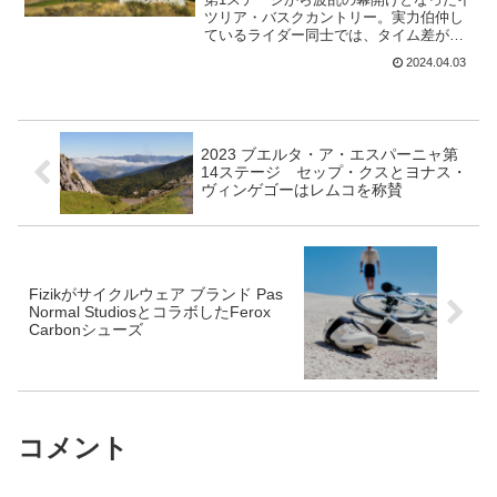
ツリア・バスクカントリー。実力伯仲し
ているライダー同士では、タイム差がつ
きにくいステージが続いていく。第2ステ
2024.04.03
ージでは、総合勢が動いてくることはな
いだろう。第2ステージ ライツァ – ヴィ
アナ 20...
2023 ブエルタ・ア・エスパーニャ第
14ステージ セップ・クスとヨナス・
ヴィンゲゴーはレムコを称賛
Fizikがサイクルウェア ブランド Pas
Normal StudiosとコラボしたFerox
Carbonシューズ
コメント