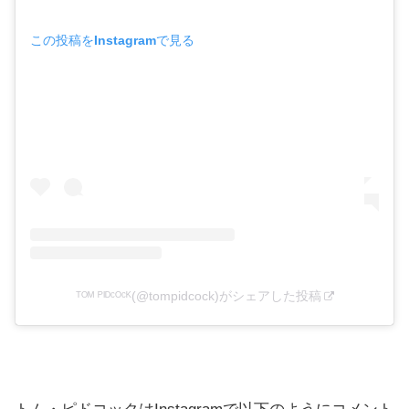
この投稿をInstagramで見る
ᵀᴼᴹ ᴾᴵᴰᶜᴼᶜᴷ(@tompidcock)がシェアした投稿