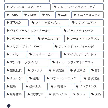
プリモシュ・ログリッチ
ジュリアン・アラフィリップ
TREK
e-bike
UCI
Zwift
トム・デュムラン
STRAVA
フィリッポ・ガンナ
カレブ・ユアン
ヴィクトール・カンペナールツ
ポール・セイシャス
パワーメーター
チームスカイ
ツール・ド・フランス
エリア・ヴィヴィアーニ
アレハンドロ・バルベルデ
ニバリ
ティボー・ピノ
アイザック・デルトロ
アンドレ・グライペル
ミハウ・クフィアトコフスキ
空気抵抗
ブエルタ
寒さ対策
新城幸也
体幹
チェーン
健康
パワートレーニング
暑さ対策
腰痛
携帯工具
大町健斗
メンテナンス
応急修繕
糖質制限
弱虫ペダル
筋トレ
腹筋