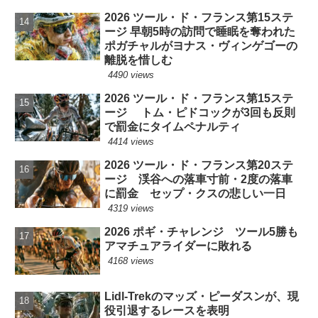
2026 ツール・ド・フランス第15ステ
ージ 早朝5時の訪問で睡眠を奪われた
ポガチャルがヨナス・ヴィンゲゴーの
離脱を惜しむ
4490 views
2026 ツール・ド・フランス第15ステ
ージ トム・ピドコックが3回も反則
で罰金にタイムペナルティ
4414 views
2026 ツール・ド・フランス第20ステ
ージ 渓谷への落車寸前・2度の落車
に罰金 セップ・クスの悲しい一日
4319 views
2026 ポギ・チャレンジ ツール5勝も
アマチュアライダーに敗れる
4168 views
Lidl-Trekのマッズ・ピーダスンが、現
役引退するレースを表明