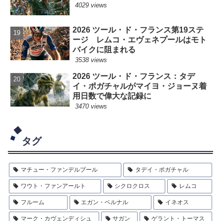
4029 views
2026 ツール・ド・フランス第19ステ
ージ レムコ・エヴェネプールはモト
バイクに阻まれる
3538 views
2026 ツール・ド・フランス：タデ
イ・ポガチャルがマイヨ・ジョーヌ着
用日数で偉大な記録に
3470 views
タグ
マチュー・ファンデルプール
タデイ・ポガチャル
ワウト・ファンアールト
シクロクロス
レムコ
フルーム
エガン・ベルナル
イネオス
マーク・カヴェンディシュ
サガン
ゲラント・トーマス