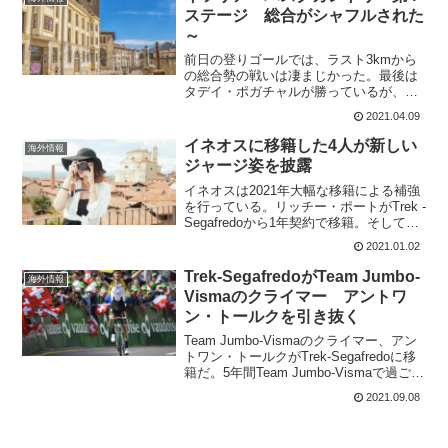
ステージ 総合がシャフルされた
～
前日の登りゴールでは、ラスト3kmから
の総合勢の戦いは凄まじかった。最後は
タデイ・ポガチャルが勝っているが、そ
の前に4人の総合勢をちぎるペースアップ
2021.04.09
を見せたのはプリモッシュ・ログリッチ
だ。普通ならば、後ろについてタイム差
イネオスに移籍した4人が新しい
海外情報
を保つ走りをしてもお...
ジャージ姿を披露
イネオスは2021年大幅な移籍による補強
を行っている。リッチー・ポートがTrek -
Segafredoから1年契約で移籍。そして、
Mitchelton-Scottからアダム・イェーツが
2021.01.02
2年契約で移籍。そして、Team Jumbo-
Vism...
Trek-SegafredoがTeam Jumbo-
海外情報
Vismaのクライマー アントワ
ン・トールクを引き抜く
Team Jumbo-Vismaのクライマー、アン
トワン・トールクがTrek-Segafredoに移
籍だ。5年間Team Jumbo-Vismaで過ごし
たが、今年はどのグランドツアーにも出
2021.09.08
場出来なかった。年々チーム内セレクト
も厳しくなってお...