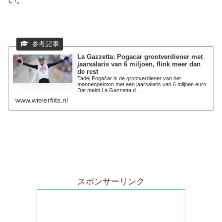
い。
La Gazzetta: Pogacar grootverdiener met
jaarsalaris van 6 miljoen, flink meer dan
de rest
Tadej Pogačar is de grootverdiener van het
mannenpeloton met een jaarsalaris van 6 miljoen euro.
Dat meldt La Gazzetta d...
www.wielerflits.nl
スポンサーリンク