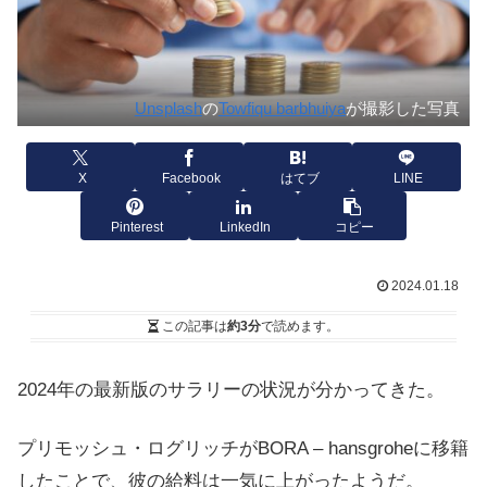
Unsplash
の
Towfiqu barbhuiya
が撮影した写真
X
Facebook
はてブ
LINE
Pinterest
LinkedIn
コピー
2024.01.18
この記事は
約3分
で読めます。
2024年の最新版のサラリーの状況が分かってきた。
プリモッシュ・ログリッチがBORA – hansgroheに移籍
したことで、彼の給料は一気に上がったようだ。