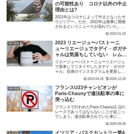
の可能性あり コロナ以外の中止
理由とは?
2021年はコロナによって中止となったサ
ウジツアー。だが、2022年は無事に開催
されるというニュースが流れていた。し
かし、今回はコロナ以外の要因で、中止
2022.01.10
となりそうだと伝えられている。コロナ
以外で中止となる理由とは?中止の可能性
2023 リエージュ〜バストーニ
海外情報
ありحيث ش...
ュ〜リエージュでタデイ・ポガチ
ャルは気落ちしていない レムコ
との対決はまたと
リエージュ〜バストーニュ〜リエージュ
で落車してリタイヤしたタデイ・ポガチ
ャル。自身のインスタグラムを更新した
が、暗い顔は全くない。3枚の写真を公開
2023.04.25
2025.12.29
しているのだけど、2枚とも笑顔だ。レム
コに祝福も この投稿をInstagramで見
フランスU23チャンピオンが
海外情報
る ...
Paris-Chaunyで違法駐車の車に
突っ込む
フランスで行われたParis-Chauny(1.1)の
レースであってはならないことが起こっ
てしまう。違法駐車されていた車に
Circus - Wanty Gobertの若手ライダーが
2020.09.28
突っ込んでしまう。ケガをしたのは、テ
オ・ドラクロワ(Theo...
イツリア・バスクカントリー第4
海外情報