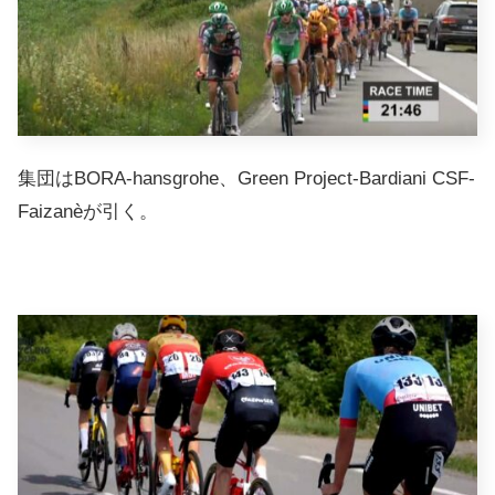
集団はBORA-hansgrohe、Green Project-Bardiani CSF-
Faizanèが引く。