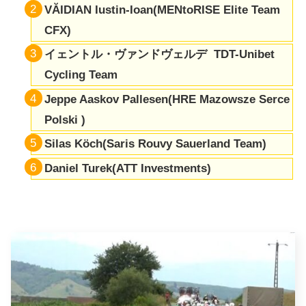
VĂIDIAN Iustin-Ioan(MENtoRISE Elite Team
CFX)
イェントル・ヴァンドヴェルデ TDT-Unibet
Cycling Team
Jeppe Aaskov Pallesen(HRE Mazowsze Serce
Polski )
Silas Köch(Saris Rouvy Sauerland Team)
Daniel Turek(ATT Investments)