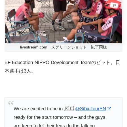
livestream.com スクリーンショット 以下同様
EF Education-NIPPO Development Teamのピット。日
本選手は3人。
We are excited to be in 🇷🇴
@SibiuTourEN
ready for the start tomorrow – and the guys
are keen to let their legs do the talking