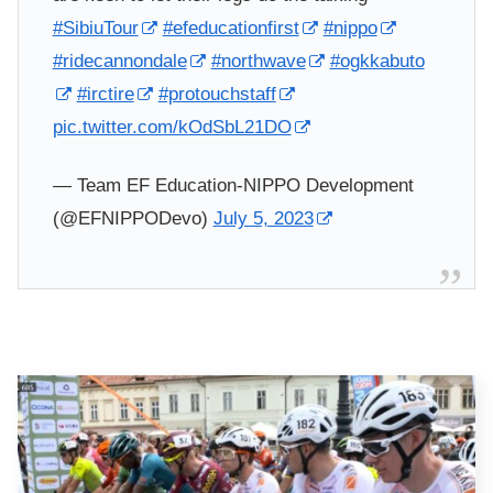
#SibiuTour
#efeducationfirst
#nippo
#ridecannondale
#northwave
#ogkkabuto
#irctire
#protouchstaff
pic.twitter.com/kOdSbL21DO
— Team EF Education-NIPPO Development
(@EFNIPPODevo)
July 5, 2023