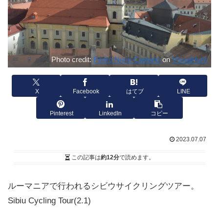
Photo credit:
Pedro Nuno Caetano
on
VisualHunt
X
Facebook
はてブ
LINE
Pinterest
LinkedIn
コピー
2023.07.07
この記事は
約12分
で読めます。
ルーマニアで行われるシビウサイクリングツアー。
Sibiu Cycling Tour
(2.1)