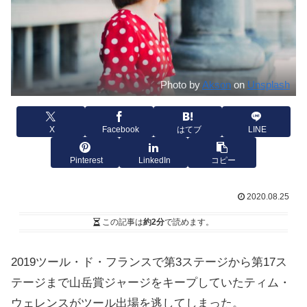
Photo by
Akson
on
Unsplash
X
Facebook
はてブ
LINE
Pinterest
LinkedIn
コピー
2020.08.25
この記事は
約2分
で読めます。
2019ツール・ド・フランスで第3ステージから第17ス
テージまで山岳賞ジャージをキープしていたティム・
ウェレンスがツール出場を逃してしまった。