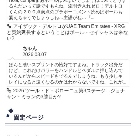
Hola, compa!まあポールは来ないでしょうね…来てどうす
るんだいって話ですもんね。添削赤入れゼロ！デルトロ
くんの２００点満点のブラボーコメント読めばポールも
萎えちゃうでしょうしね…主語がね…『...
アイザック・デルトロがUAE Team Emirates - XRG
と契約延長するということはポール・セイシャスは来な
い?
ちゃん
2026.08.07
ほんと凄いスプリントの恰好ですよね。トラック出身だ
けど、これだけパワーをハンドルとペダルに押し込んで
いるんだからスピードもでるんでしょうね。もう少しキ
レイになると速くなるのかはわからないですね。これが...
2026 ツール・ド・ポローニュ第3ステージ ジョナ
サン・ミランの3勝目か?
固定ページ