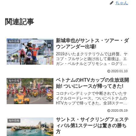
ちゃん
関連記事
新城幸也がサントス・ツアー・ダ
海外情報
ウンアンダー出場!
2019さいたまクリテリウムでは終盤、ヤ
コブ・フルサンと抜け出して最後は、エ
ガン・ベルナルとプリモシュ・ログリッ
チの追撃をかわして優勝した新城幸也。
2020.01.10
昨シーズンは、序盤からケガで出遅れた
が今年はシーズン序盤から順調にスター
ベトナムのHTVカップの生放送開
海外情報
トできるようだ。新城...
始! ついにレースが帰ってきた!
コロナパンデミックで中断されていたサ
イクルロードレース。ついにベトナムの
HTVカップで帰ってきた。全18ステージ
の本格的なステージレース。5月19日から
2020.05.19
開催されるレースは、主にベトナム人だ
けが出場する。だが、コロナ蔓延の前に
サントス・サイクリングフェステ
海外情報
ベトナム入りして...
ィバル第1ステージは驚きの勝ち
方