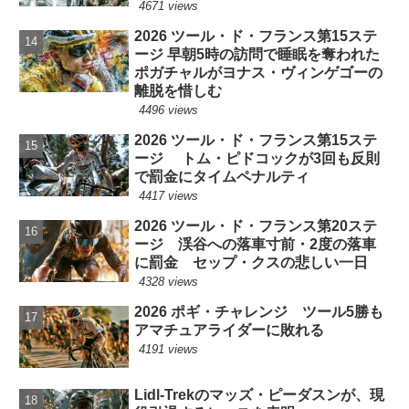
4671 views
2026 ツール・ド・フランス第15ステ
ージ 早朝5時の訪問で睡眠を奪われた
ポガチャルがヨナス・ヴィンゲゴーの
離脱を惜しむ
4496 views
2026 ツール・ド・フランス第15ステ
ージ トム・ピドコックが3回も反則
で罰金にタイムペナルティ
4417 views
2026 ツール・ド・フランス第20ステ
ージ 渓谷への落車寸前・2度の落車
に罰金 セップ・クスの悲しい一日
4328 views
2026 ポギ・チャレンジ ツール5勝も
アマチュアライダーに敗れる
4191 views
Lidl-Trekのマッズ・ピーダスンが、現