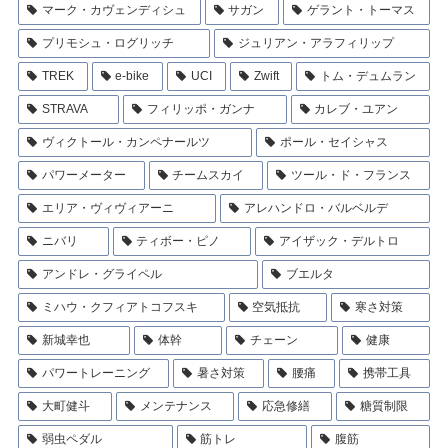
マーク・カヴェンディシュ
サガン
ゲラント・トーマス
プリモシュ・ログリッチ
ジュリアン・アラフィリップ
TREK
e-bike
UCI
Zwift
トム・デュムラン
STRAVA
フィリッポ・ガンナ
カレブ・ユアン
ヴィクトール・カンペナールツ
ポール・セイシャス
パワーメーター
チームスカイ
ツール・ド・フランス
エリア・ヴィヴィアーニ
アレハンドロ・バルベルデ
ニバリ
ティボー・ピノ
アイザック・デルトロ
アンドレ・グライペル
ブエルタ
ミハウ・クフィアトコフスキ
空気抵抗
寒さ対策
新城幸也
体幹
チェーン
健康
パワートレーニング
暑さ対策
腰痛
携帯工具
大町健斗
メンテナンス
応急修繕
糖質制限
弱虫ペダル
筋トレ
腹筋