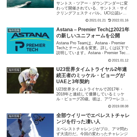
サントス・ツアー・ダウンアンダーに変
わって開催されている、サントス・サイ
クリングフェスティバル。UCI公認レー
スではないけれど、リッチー・ポートや
2021.01.21
2022.01.16
Team BikeExchangeのワールドチームラ
イダーが6人参加する。第1ステージは、
Astana – Premier Techは2021年
海外情報
約3...
の新しいユニフォームを公開
Astana Pro Teamは、Astana - Premier
Techとチーム名を変更。詳しくは以下で
説明しています。Astana - Premier Tech
となった2021年シーズンの新しいユニフ
2021.01.12
ォームを発表した。インスタでは、各...
U23世界タイムトライヤル2年連
海外情報
続王者のミッケル・ビョーグが
UAEと3年契約
U23世界タイムトライヤルで2017年・
2018年と連続して優勝しているミッケ
ル・ビョーグ20歳。彼は、アワーレコー
ドにも挑戦しているタイムトライヤルス
2019.08.08
ペシャリスト。この度、UAE-Team
Emiratesと3年契約を結びワールドツアー
全部ウイリーでエベレストチャレ
海外情報
チ...
ンジを行った凄い人
エベレストチャレンジがプロ、アマ問わ
ず大流行だ。今回の変わったチャレンジ