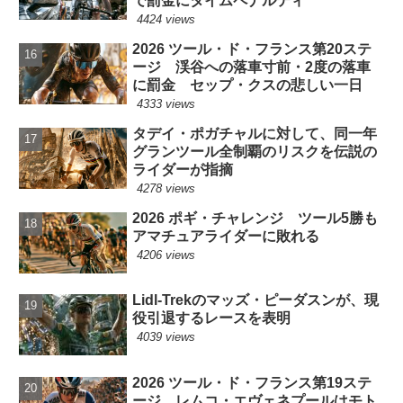
で罰金にタイムペナルティ
4424 views
2026 ツール・ド・フランス第20ステ
ージ 渓谷への落車寸前・2度の落車
に罰金 セップ・クスの悲しい一日
4333 views
タデイ・ポガチャルに対して、同一年
グランツール全制覇のリスクを伝説の
ライダーが指摘
4278 views
2026 ポギ・チャレンジ ツール5勝も
アマチュアライダーに敗れる
4206 views
Lidl-Trekのマッズ・ピーダスンが、現
役引退するレースを表明
4039 views
2026 ツール・ド・フランス第19ステ
ージ レムコ・エヴェネプールはモト