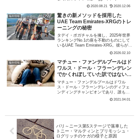
Wishでしか自転車のパーツを購入したこ
2020.08.21
2020.12.06
とがない。パソコンが変わったりする
と、また一から購入方法を検索しないと
驚きの新メソッドを採用した
海外情報
いけな...
UAE Team Emirates-XRGのトレ
ーニングの秘密
タデイ・ポガチャルを擁し、2025年世界
ランキングNo.1の座を不動のものにして
いるUAE Team Emirates-XRG。彼らがラ
イバルチームに差をつけるために行って
2026.02.10
いるトレーニング内容が、凄まじい。特
にタデイ・ポガチャルの練習内容は...
マチュー・ファンデルプールはド
海外情報
ワルス・ドール・フラーンデレン
でかくれぼしていた訳ではないと
コメント
マチュー・ファンデルプールはドワル
ス・ドール・フラーンデレンのディフェ
ンディングチャンピオンであり、誰もが
このレースの優勝候補であると思ってい
2021.04.01
たのは間違いない。だが、マチュー・フ
ァンデルプールはラスト36km地点の
Knoketebergの登...
パリ～ニース第5ステージで落車した
トニー・マルティンとプリモッシュ・
ログリッチのケガの様子と原因