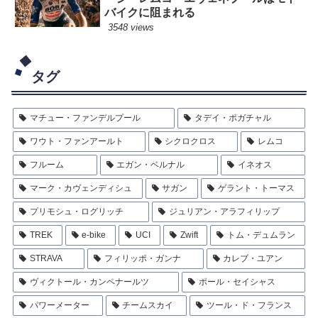
バイクに阻まれる
3548 views
タグ
マチュー・ファンデルプール
タデイ・ポガチャル
ワウト・ファンアールト
シクロクロス
レムコ
フルーム
エガン・ベルナル
イネオス
マーク・カヴェンディシュ
サガン
ゲラント・トーマス
プリモシュ・ログリッチ
ジュリアン・アラフィリップ
TREK
e-bike
UCI
Zwift
トム・デュムラン
STRAVA
フィリッポ・ガンナ
カレブ・ユアン
ヴィクトール・カンペナールツ
ポール・セイシャス
パワーメーター
チームスカイ
ツール・ド・フランス