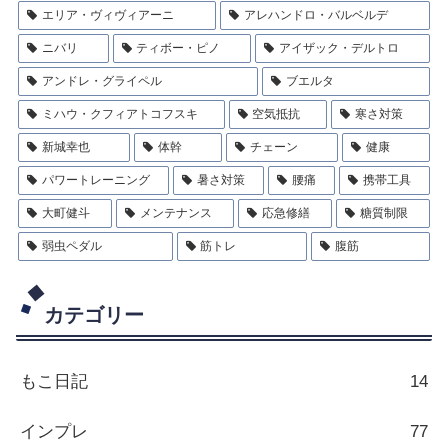
エリア・ヴィヴィアーニ
アレハンドロ・バルベルデ
ニバリ
ティボー・ピノ
アイザック・デルトロ
アンドレ・グライペル
ブエルタ
ミハウ・クフィアトコフスキ
空気抵抗
寒さ対策
新城幸也
体幹
チェーン
健康
パワートレーニング
暑さ対策
腰痛
携帯工具
大町健斗
メンテナンス
応急修繕
糖質制限
弱虫ペダル
筋トレ
腹筋
カテゴリー
もこ日記
14
インプレ
77