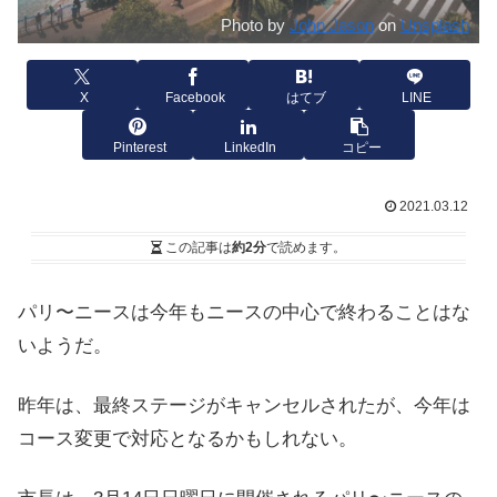
Photo by
John Jason
on
Unsplash
X
Facebook
はてブ
LINE
Pinterest
LinkedIn
コピー
2021.03.12
この記事は
約2分
で読めます。
パリ〜ニースは今年もニースの中心で終わることはな
いようだ。
昨年は、最終ステージがキャンセルされたが、今年は
コース変更で対応となるかもしれない。