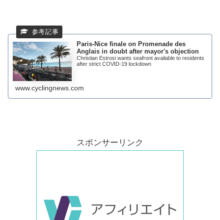
Paris-Nice finale on Promenade des
Anglais in doubt after mayor's objection
Christian Estrosi wants seafront available to residents
after strict COVID-19 lockdown
www.cyclingnews.com
スポンサーリンク