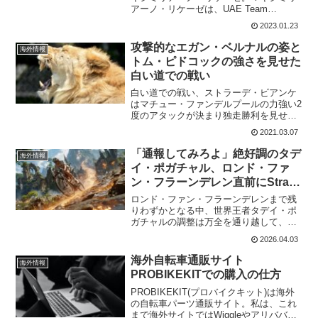
アーノ・リケーゼは、UAE Team
Emiratesで2022年シーズンを走り切った
2023.01.23
が、2023年シーズンの署名には失敗して
しまった。マーク・カヴェンディシュと
攻撃的なエガン・ベルナルの姿と
海外情報
共...
トム・ピドコックの強さを見せた
白い道での戦い
白い道での戦い、ストラーデ・ビアンケ
はマチュー・ファンデルプールの力強い2
度のアタックが決まり独走勝利を見せて
くれた。印象に残ったのはマチューの力
2021.03.07
強さだけではない。イネオスの二人の若
者の戦いにも目を見張るものがあった。
「通報してみろよ」絶好調のタデ
海外情報
一人は、ツール・ド・フ...
イ・ポガチャル、ロンド・ファ
ン・フラーンデレン直前にStrava
で驚異のKOMを連発
ロンド・ファン・フラーンデレンまで残
りわずかとなる中、世界王者タデイ・ポ
ガチャルの調整は万全を通り越して、も
はや手が付けられない領域に達している
2026.04.03
ようだ。マチュー・ファンデルプール、
ワウト・ファンアールト、そしてレム
海外自転車通販サイト
海外情報
コ・エヴェネプールといった...
PROBIKEKITでの購入の仕方
PROBIKEKIT(プロバイクキット)は海外
の自転車パーツ通販サイト。私は、これ
まで海外サイトではWiggleやアリババ、