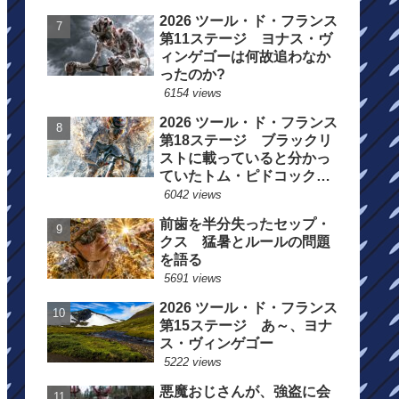
2026 ツール・ド・フランス
第11ステージ ヨナス・ヴ
ィンゲゴーは何故追わなか
ったのか?
6154 views
2026 ツール・ド・フランス
第18ステージ ブラックリ
ストに載っていると分かっ
ていたトム・ピドコックは
総合順位死守に
6042 views
前歯を半分失ったセップ・
クス 猛暑とルールの問題
を語る
5691 views
2026 ツール・ド・フランス
第15ステージ あ～、ヨナ
ス・ヴィンゲゴー
5222 views
悪魔おじさんが、強盗に会