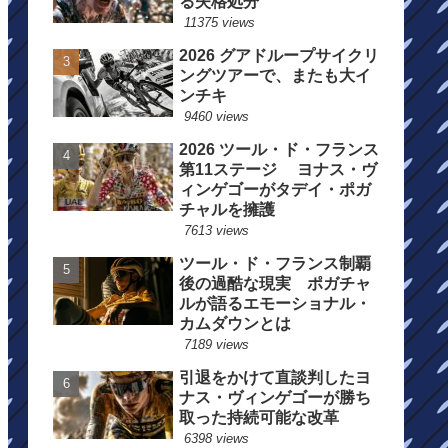
る失格処分
11375 views
2026 グアドループサイクリ
ングツアーで、またも大イ
ンチキ
9460 views
2026 ツール・ド・フランス
第11ステージ ヨナス・ヴ
ィンゲゴーがタデイ・ポガ
チャルを擁護
7613 views
ツール・ド・フランス制覇
後の過酷な現実 ポガチャ
ルが語るエモーショナル・
カムダウンとは
7189 views
引退をかけて直談判したヨ
ナス・ヴィンゲゴーが勝ち
取った持続可能な改革
6398 views