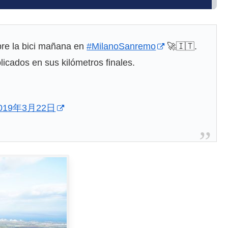
bre la bici mañana en
#MilanoSanremo
🚀🇮🇹.
cados en sus kilómetros finales.
019年3月22日