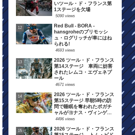
いツール・ド・フランス第
1ステージを欠場
5090 views
Red Bull - BORA -
hansgroheのプリモッシ
ュ・ログリッチが車にはね
られる!
4693 views
2026 ツール・ド・フランス
第14ステージ 車両に妨害
されたレムコ・エヴェネプ
ール
4671 views
2026 ツール・ド・フランス
第15ステージ 早朝5時の訪
問で睡眠を奪われたポガチ
ャルがヨナス・ヴィンゲゴ
ーの離脱を惜しむ
4496 views
2026 ツール・ド・フランス
第15ステージ トム・ピド