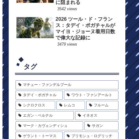
に阻まれる
3542 views
2026 ツール・ド・フラン
ス：タデイ・ポガチャルが
マイヨ・ジョーヌ着用日数
で偉大な記録に
3479 views
タグ
マチュー・ファンデルプール
タデイ・ポガチャル
ワウト・ファンアールト
シクロクロス
レムコ
フルーム
エガン・ベルナル
イネオス
マーク・カヴェンディシュ
サガン
ゲラント・トーマス
プリモシュ・ログリッチ