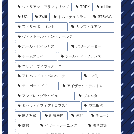
ジュリアン・アラフィリップ
TREK
e-bike
UCI
Zwift
トム・デュムラン
STRAVA
フィリッポ・ガンナ
カレブ・ユアン
ヴィクトール・カンペナールツ
ポール・セイシャス
パワーメーター
チームスカイ
ツール・ド・フランス
エリア・ヴィヴィアーニ
アレハンドロ・バルベルデ
ニバリ
ティボー・ピノ
アイザック・デルトロ
アンドレ・グライペル
ブエルタ
ミハウ・クフィアトコフスキ
空気抵抗
寒さ対策
新城幸也
体幹
チェーン
健康
パワートレーニング
暑さ対策