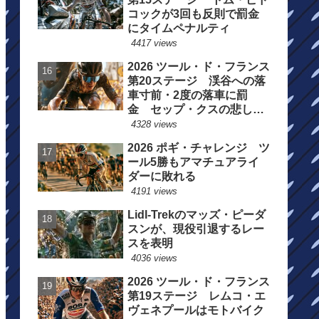
コックが3回も反則で罰金
にタイムペナルティ
4417 views
2026 ツール・ド・フランス
第20ステージ 渓谷への落
車寸前・2度の落車に罰
金 セップ・クスの悲しい
一日
4328 views
2026 ポギ・チャレンジ ツ
ール5勝もアマチュアライ
ダーに敗れる
4191 views
Lidl-Trekのマッズ・ピーダ
スンが、現役引退するレー
スを表明
4036 views
2026 ツール・ド・フランス
第19ステージ レムコ・エ
ヴェネプールはモトバイク