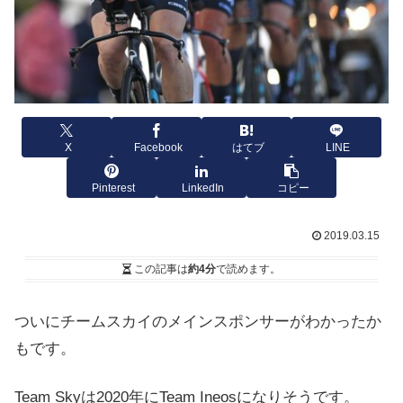
X
Facebook
はてブ
LINE
Pinterest
LinkedIn
コピー
2019.03.15
この記事は
約4分
で読めます。
ついにチームスカイのメインスポンサーがわかったか
もです。
Team Skyは2020年にTeam Ineosになりそうです。