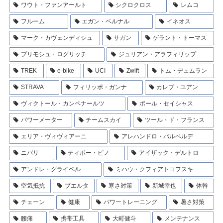
ワウト・ファンアールト
シクロクロス
レムコ
フルーム
エガン・ベルナル
イネオス
マーク・カヴェンディシュ
サガン
ゲラント・トーマス
プリモシュ・ログリッチ
ジュリアン・アラフィリップ
TREK
e-bike
UCI
Zwift
トム・デュムラン
STRAVA
フィリッポ・ガンナ
カレブ・ユアン
ヴィクトール・カンペナールツ
ポール・セイシャス
パワーメーター
チームスカイ
ツール・ド・フランス
エリア・ヴィヴィアーニ
アレハンドロ・バルベルデ
ニバリ
ティボー・ピノ
アイザック・デルトロ
アンドレ・グライペル
ミハウ・クフィアトコフスキ
空気抵抗
ブエルタ
寒さ対策
新城幸也
体幹
チェーン
健康
パワートレーニング
暑さ対策
腰痛
携帯工具
大町健斗
メンテナンス