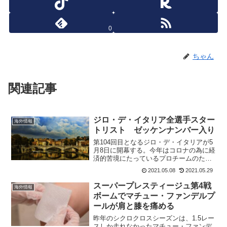
0
ちゃん
関連記事
ジロ・デ・イタリア全選手スター
海外情報
トリスト ゼッケンナンバー入り
第104回目となるジロ・デ・イタリアが5
月8日に開幕する。今年はコロナの為に経
済的苦境にたっているプロチームのため
に、ワイルドカードは4チーム参加となっ
2021.05.08
2021.05.29
ている。Alpecin-Fenixは自動招待。
Androni Giocattoli - ...
スーパープレスティージュ第4戦
海外情報
ボームでマチュー・ファンデルプ
ールが肩と膝を痛める
昨年のシクロクロスシーズンは、1.5レー
スしか走れなかったマチュー・ファンデ