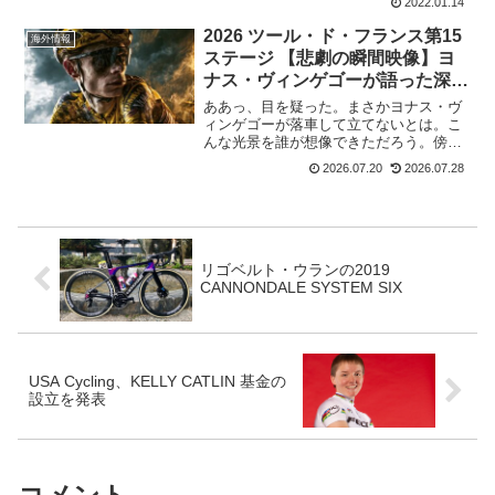
2022.01.14
受けたことをチームが公表した。手術と
なると、更に復帰時期が遅れそうだけ
2026 ツール・ド・フランス第15
海外情報
ど、いったいどんな手術だった...
ステージ 【悲劇の瞬間映像】ヨ
ナス・ヴィンゲゴーが語った深夜
検査の影響と真実
ああっ、目を疑った。まさかヨナス・ヴ
ィンゲゴーが落車して立てないとは。こ
んな光景を誰が想像できただろう。傍ら
にはUAE Team Emirates - XRGのアイザ
2026.07.20
2026.07.28
ック・デルトロとフェリックス・グロス
チャートナーも。二人は走り出したが、
ヨ...
リゴベルト・ウランの2019
CANNONDALE SYSTEM SIX
USA Cycling、KELLY CATLIN 基金の
設立を発表