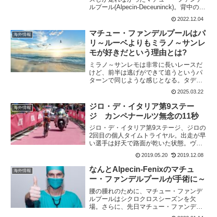
ルプール(Alpecin-Deceuninck)。背中の問
題があったからだが、今年は初戦のワー
2022.12.04
ルドカップ第7戦フルストから優勝と幸先
は良かった。しかし、シクロ第2戦...
マチュー・ファンデルプールはパ
海外情報
リ～ルーベよりもミラノ～サンレ
モが好きだという理由とは?
ミラノ～サンレモは非常に長いレースだ
けど、前半は逃げができて追うというパ
ターンで同じような感じとなる。タデ
イ・ポガチャルは、過去にもっとも簡単
2025.03.22
なレースと表現したほど。2023年にミラ
ノ～サンレモを勝ち取ったマチュー・フ
ジロ・デ・イタリア第9ステー
海外情報
ァンデルプールは、パリ...
ジ カンペナールツ無念の11秒
ジロ・デ・イタリア第9ステージ、ジロの
2回目の個人タイムトライヤル。出走が早
い選手は好天で路面が乾いた状態。ヴィ
クトール・カンペナールツは第8ステージ
2019.05.20
2019.12.08
終了時点で、総合135位なので出走が早く
路面のコンディションは良い状態でスタ
なんとAlpecin-Fenixのマチュ
海外情報
ート。長～く、...
ー・ファンデルプールが手術に～
腰の腫れのために、マチュー・ファンデ
ルプールはシクロクロスシーズンを欠
場。さらに、先日マチュー・ファンデル
プールは、ヘレンタールの病院で手術を