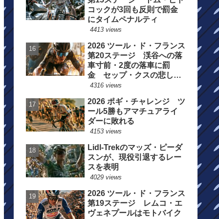
コックが3回も反則で罰金
にタイムペナルティ
4413 views
2026 ツール・ド・フランス
第20ステージ 渓谷への落
車寸前・2度の落車に罰
金 セップ・クスの悲しい
一日
4316 views
2026 ポギ・チャレンジ ツ
ール5勝もアマチュアライ
ダーに敗れる
4153 views
Lidl-Trekのマッズ・ピーダ
スンが、現役引退するレー
スを表明
4029 views
2026 ツール・ド・フランス
第19ステージ レムコ・エ
ヴェネプールはモトバイク