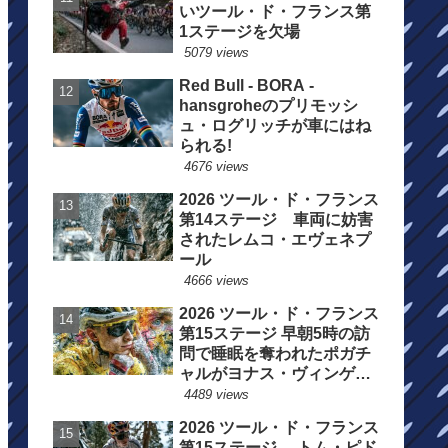
いツール・ド・フランス第
1ステージを欠場
5079 views
Red Bull - BORA -
hansgroheのプリモッシ
ュ・ログリッチが車にはね
られる!
4676 views
2026 ツール・ド・フランス
第14ステージ 車両に妨害
されたレムコ・エヴェネプ
ール
4666 views
2026 ツール・ド・フランス
第15ステージ 早朝5時の訪
問で睡眠を奪われたポガチ
ャルがヨナス・ヴィンゲゴ
ーの離脱を惜しむ
4489 views
2026 ツール・ド・フランス
第15ステージ トム・ピド