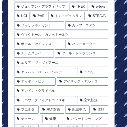
ジュリアン・アラフィリップ
TREK
e-bike
UCI
Zwift
トム・デュムラン
STRAVA
フィリッポ・ガンナ
カレブ・ユアン
ヴィクトール・カンペナールツ
ポール・セイシャス
パワーメーター
チームスカイ
ツール・ド・フランス
エリア・ヴィヴィアーニ
アレハンドロ・バルベルデ
ニバリ
ティボー・ピノ
アイザック・デルトロ
アンドレ・グライペル
ミハウ・クフィアトコフスキ
空気抵抗
ブエルタ
寒さ対策
新城幸也
体幹
チェーン
健康
パワートレーニング