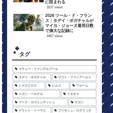
に阻まれる
3537 views
2026 ツール・ド・フラン
ス：タデイ・ポガチャルが
マイヨ・ジョーヌ着用日数
で偉大な記録に
3467 views
タグ
マチュー・ファンデルプール
タデイ・ポガチャル
ワウト・ファンアールト
シクロクロス
レムコ
フルーム
エガン・ベルナル
イネオス
マーク・カヴェンディシュ
サガン
ゲラント・トーマス
プリモシュ・ログリッチ