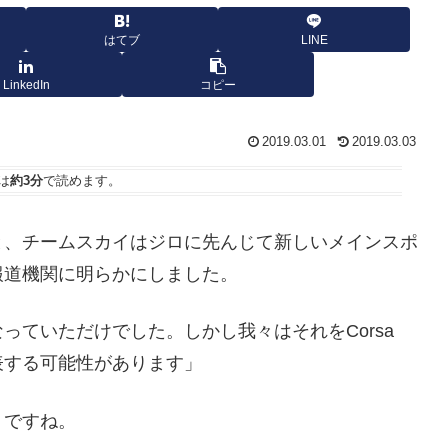
はてブ
LINE
LinkedIn
コピー
2019.03.01
2019.03.03
は
約3分
で読めます。
と、チームスカイはジロに先んじて新しいメインスポ
報道機関に明らかにしました。
っていただけでした。しかし我々はそれをCorsa
発表する可能性があります」
うですね。