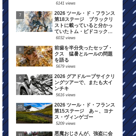
6141 views
2026 ツール・ド・フランス
第18ステージ ブラックリ
ストに載っていると分かっ
ていたトム・ピドコックは
総合順位死守に
6032 views
前歯を半分失ったセップ・
クス 猛暑とルールの問題
を語る
5679 views
2026 グアドループサイクリ
ングツアーで、またも大イ
ンチキ
5616 views
2026 ツール・ド・フランス
第15ステージ あ～、ヨナ
ス・ヴィンゲゴー
5209 views
悪魔おじさんが、強盗に会