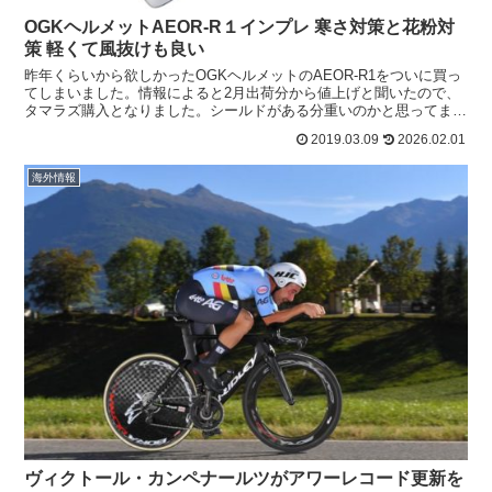
OGKヘルメットAEOR-R１インプレ 寒さ対策と花粉対
策 軽くて風抜けも良い
昨年くらいから欲しかったOGKヘルメットのAEOR-R1をついに買っ
てしまいました。情報によると2月出荷分から値上げと聞いたので、
タマラズ購入となりました。シールドがある分重いのかと思ってまし
たが、全然気にならない重さだったのは意外。元々O...
2019.03.09
2026.02.01
海外情報
ヴィクトール・カンペナールツがアワーレコード更新を