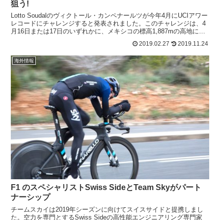
狙う!
Lotto Soudalのヴィクトール・カンペナールツが今年4月にUCIアワー
レコードにチャレンジすると発表されました。このチャレンジは、4
月16日または17日のいずれかに、メキシコの標高1,887mの高地にあ
るAguascalientes...
2019.02.27
2019.11.24
海外情報
F1 のスペシャリストSwiss SideとTeam Skyがパート
ナーシップ
チームスカイは2019年シーズンに向けてスイスサイドと提携しまし
た。空力を専門とするSwiss Sideの高性能エンジニアリング専門家