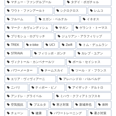
マチュー・ファンデルプール
タデイ・ポガチャル
ワウト・ファンアールト
シクロクロス
レムコ
フルーム
エガン・ベルナル
イネオス
マーク・カヴェンディシュ
サガン
ゲラント・トーマス
プリモシュ・ログリッチ
ジュリアン・アラフィリップ
TREK
e-bike
UCI
Zwift
トム・デュムラン
STRAVA
フィリッポ・ガンナ
カレブ・ユアン
ヴィクトール・カンペナールツ
ポール・セイシャス
パワーメーター
チームスカイ
ツール・ド・フランス
エリア・ヴィヴィアーニ
アレハンドロ・バルベルデ
ニバリ
ティボー・ピノ
アイザック・デルトロ
アンドレ・グライペル
ミハウ・クフィアトコフスキ
空気抵抗
ブエルタ
寒さ対策
新城幸也
体幹
チェーン
健康
パワートレーニング
暑さ対策