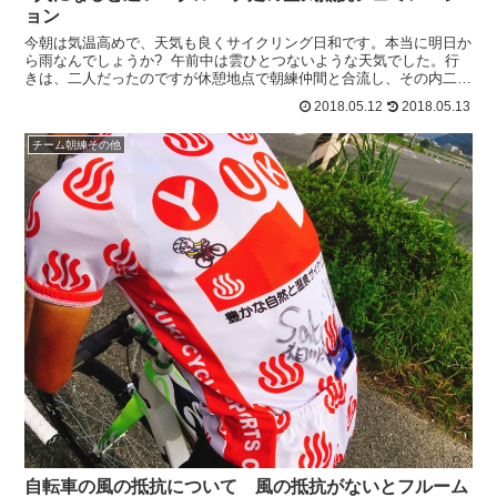
ョン
今朝は気温高めで、天気も良くサイクリング日和です。本当に明日か
ら雨なんでしょうか? 午前中は雲ひとつないような天気でした。行
きは、二人だったのですが休憩地点で朝練仲間と合流し、その内二人
をゲットして帰りました。お約束通り、帰りは朝練モード...
2018.05.12
2018.05.13
チーム朝練その他
自転車の風の抵抗について 風の抵抗がないとフルーム