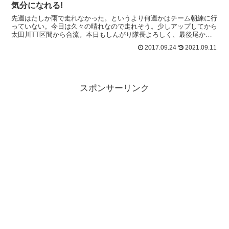
気分になれる!
先週はたしか雨で走れなかった。というより何週かはチーム朝練に行
っていない。今日は久々の晴れなので走れそう。少しアップしてから
太田川TT区間から合流。本日もしんがり隊長よろしく、最後尾から
出て力つきてバックアタックをかける皆さまを激励しつつ走...
2017.09.24
2021.09.11
スポンサーリンク