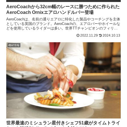
AeroCoachから32cm幅のレースに勝つために作られた
AeroCoach Ornixエアロハンドルバー登場
AeroCoachは、名前の通りエアロに特化した製品やコーチングを主体
としている英国のブランド。AeroCoachの、エアロバーやホイールな
どを使用しているライダーは多い。世界TTチャンピオンのフィリッ
ポ・ガンナや、マチュー・ファンデルプー...
2022.11.29
2024.10.13
機材情報
世界最速のミシュラン星付きシェフ51歳がタイムトライ