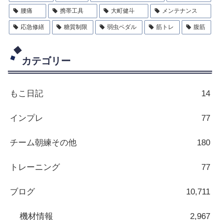
腰痛
携帯工具
大町健斗
メンテナンス
応急修繕
糖質制限
弱虫ペダル
筋トレ
腹筋
カテゴリー
もこ日記
14
インプレ
77
チーム朝練その他
180
トレーニング
77
ブログ
10,711
機材情報
2,967