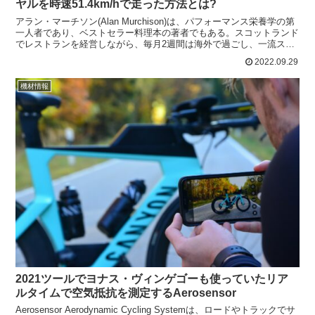
ヤルを時速51.4km/hで走った方法とは?
アラン・マーチソン(Alan Murchison)は、パフォーマンス栄養学の第
一人者であり、ベストセラー料理本の著者でもある。スコットランド
でレストランを経営しながら、毎月2週間は海外で過ごし、一流スポ
ーツマンの食事の準備をしている。Spe...
2022.09.29
機材情報
2021ツールでヨナス・ヴィンゲゴーも使っていたリア
ルタイムで空気抵抗を測定するAerosensor
Aerosensor Aerodynamic Cycling Systemは、ロードやトラックでサ