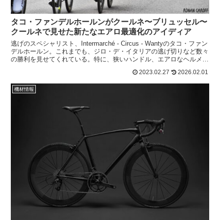
タコ・ファンデルホールンがクールネ〜ブリュッセル〜
クールネで見せた新たなエアロ最適化のアイディア
逃げのスペシャリスト、Intermarché - Circus - Wantyのタコ・ファン
デルホールン。これまでも、ジロ・デ・イタリアの逃げ切りなど数々
の勝利を見せてくれている。特に、狭いハンドル、エアロなヘルメッ
トなど空力抵抗を抑える最...
2023.02.27
2026.02.01
機材情報