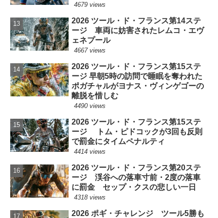
4679 views
2026 ツール・ド・フランス第14ステ
ージ 車両に妨害されたレムコ・エヴ
ェネプール
4667 views
2026 ツール・ド・フランス第15ステ
ージ 早朝5時の訪問で睡眠を奪われた
ポガチャルがヨナス・ヴィンゲゴーの
離脱を惜しむ
4490 views
2026 ツール・ド・フランス第15ステ
ージ トム・ピドコックが3回も反則
で罰金にタイムペナルティ
4414 views
2026 ツール・ド・フランス第20ステ
ージ 渓谷への落車寸前・2度の落車
に罰金 セップ・クスの悲しい一日
4318 views
2026 ポギ・チャレンジ ツール5勝も