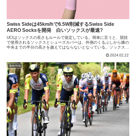
Swiss Sideは45km/hで6.5W削減するSwiss Side
AERO Socksを開発 白いソックスが最速?
UCIはソックスの長さもルールで規定している。簡単に言うと、競技
で使用されるソックスとシューズカバーは、外側のくるぶしから膝の
中央までの半分の高さを越えてはならないとなっている。ソックスに
よる締め付けと、表面の加工でエアロ効果が得られるため...
2024.02.22
海外情報