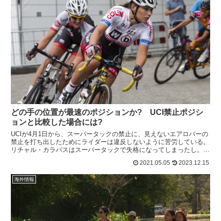
どの手の位置が最速のポジションか? UCI禁止ポジシ
ョンと比較した場合には?
UCIが4月1日から、スーパータックの禁止に、見えないエアロバーの
禁止を打ち出したためにライダーは違反しないように苦労している。
リチャル・カラパスはスーパータックで失格になってしまったし。
Alpecin-Fenixのアレクサンダー・リチャー...
2021.05.05
2023.12.15
海外情報