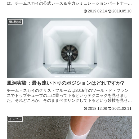
は、チームスカイの公式レース＆空力シミュレーションパートナーに
なることに合意しました。Swiss Side...
2019.02.14
2019.05.10
機材情報
風洞実験：最も速い下りのポジションはどれですか?
チーム・スカイのクリス・フルームは2016年のツール・ド・フラン
スでトップチューブの上に乗って下るというテクニックを見せまし
た。それどころか、そのままペダリングして下るという妙技を見せて
驚かせてくれました。パンターニも下りでは思いっきり後ろ...
2018.12.08
2021.02.11
インプレ