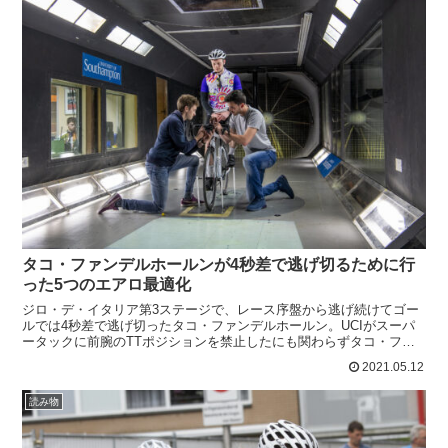
タコ・ファンデルホールンが4秒差で逃げ切るために行
った5つのエアロ最適化
ジロ・デ・イタリア第3ステージで、レース序盤から逃げ続けてゴー
ルでは4秒差で逃げ切ったタコ・ファンデルホールン。UCIがスーパ
ータックに前腕のTTポジションを禁止したにも関わらずタコ・ファ
ンデルホールンは難しくなった逃げ切りに成功。タコ・フ...
2021.05.12
読み物