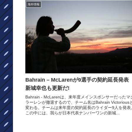
海外情報
Bahrain – McLarenが9選手の契約延長発
新城幸也も更新だ!
Bahrain - McLarenは、来年度メインスポンサーだったマ
ラーレンが撤退するので、チーム名はBahrain Victorious
変わる。チームは来年度の契約延長のライダー9人を発表
この中には、我らが日本代表ナンバーワンの新城...