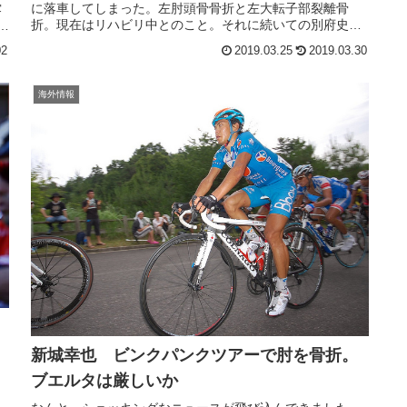
に落車してしまった。左肘頭骨骨折と左大転子部裂離骨
露
折。現在はリハビリ中とのこと。それに続いての別府史之
ト
選手までもが骨折とは～。ワールド...
02
2019.03.25
2019.03.30
海外情報
新城幸也 ビンクパンクツアーで肘を骨折。
ブエルタは厳しいか
し