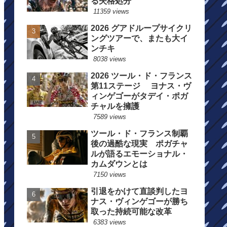
る失格処分
11359 views
2026 グアドループサイクリ
ングツアーで、またも大イ
ンチキ
8038 views
2026 ツール・ド・フランス
第11ステージ ヨナス・ヴ
ィンゲゴーがタデイ・ポガ
チャルを擁護
7589 views
ツール・ド・フランス制覇
後の過酷な現実 ポガチャ
ルが語るエモーショナル・
カムダウンとは
7150 views
引退をかけて直談判したヨ
ナス・ヴィンゲゴーが勝ち
取った持続可能な改革
6383 views