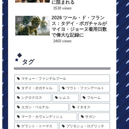
に阻まれる
3538 views
2026 ツール・ド・フラン
ス：タデイ・ポガチャルが
マイヨ・ジョーヌ着用日数
で偉大な記録に
3469 views
タグ
マチュー・ファンデルプール
タデイ・ポガチャル
ワウト・ファンアールト
シクロクロス
レムコ
フルーム
エガン・ベルナル
イネオス
マーク・カヴェンディシュ
サガン
ゲラント・トーマス
プリモシュ・ログリッチ