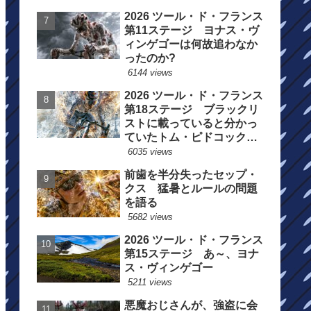
2026 ツール・ド・フランス
第11ステージ ヨナス・ヴ
ィンゲゴーは何故追わなか
ったのか?
6144 views
2026 ツール・ド・フランス
第18ステージ ブラックリ
ストに載っていると分かっ
ていたトム・ピドコックは
総合順位死守に
6035 views
前歯を半分失ったセップ・
クス 猛暑とルールの問題
を語る
5682 views
2026 ツール・ド・フランス
第15ステージ あ～、ヨナ
ス・ヴィンゲゴー
5211 views
悪魔おじさんが、強盗に会