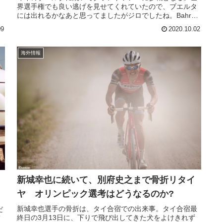
界選手権でも良い逃げを見せてくれていたので、ブエルタ
には出れるかなあと思ってましたがジロでしたね。Bahrain
- McLarenのメ...
09
2020.10.02
海外情報
新城幸也に続いて、別府史之まで骨折リタイ
ヤ オリンピック選考はどうなるのか?
新城幸也選手の骨折は、タイ合宿での出来事。タイ合宿最
だ
終日の3月13日に、下りで飛び出してきた犬をよけきれず
て