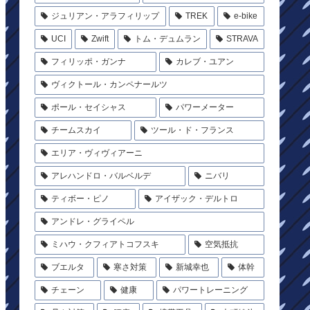
ジュリアン・アラフィリップ
TREK
e-bike
UCI
Zwift
トム・デュムラン
STRAVA
フィリッポ・ガンナ
カレブ・ユアン
ヴィクトール・カンペナールツ
ポール・セイシャス
パワーメーター
チームスカイ
ツール・ド・フランス
エリア・ヴィヴィアーニ
アレハンドロ・バルベルデ
ニバリ
ティボー・ピノ
アイザック・デルトロ
アンドレ・グライペル
ミハウ・クフィアトコフスキ
空気抵抗
ブエルタ
寒さ対策
新城幸也
体幹
チェーン
健康
パワートレーニング