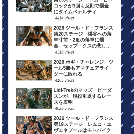
コックが3回も反則で罰金
にタイムペナルティ
4414 views
2026 ツール・ド・フランス
第20ステージ 渓谷への落
車寸前・2度の落車に罰
金 セップ・クスの悲しい
一日
4318 views
2026 ポギ・チャレンジ ツ
ール5勝もアマチュアライ
ダーに敗れる
4165 views
Lidl-Trekのマッズ・ピーダ
スンが、現役引退するレー
スを表明
4029 views
2026 ツール・ド・フランス
第19ステージ レムコ・エ
ヴェネプールはモトバイク