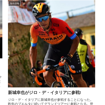
海外情報
表
ク
と
。
新城幸也がジロ・デ・イタリアに参戦!
ジロ・デ・イタリアに新城幸也が参戦することになった。
昨年のブエルタに続いてグランドツアーに参戦となる。世