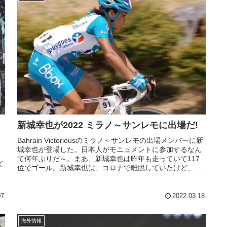
新城幸也が2022 ミラノ～サンレモに出場だ!
Bahrain Victoriousのミラノ～サンレモの出場メンバーに新
城幸也が登場した。日本人がモニュメントに参加するなん
て何年ぶりだ～。まあ、新城幸也は昨年も走っていて117
ズ
位でゴール。新城幸也は、コロナで離脱していたけど、よ
うやく完治...
07
2022.03.18
海外情報