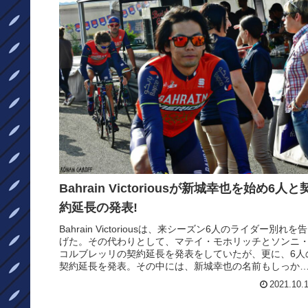
Bahrain Victoriousが新城幸也を始め6人と
約延長の発表!
Bahrain Victoriousは、来シーズン6人のライダー別れを告
げた。その代わりとして、マテイ・モホリッチとソンニ
コルブレッリの契約延長を発表をしていたが、更に、6人
契約延長を発表。その中には、新城幸也の名前もしっか
と入ってい...
2021.10.