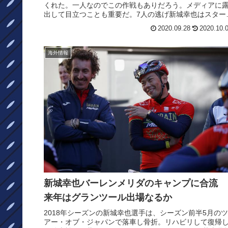
くれた。一人なのでこの作戦もありだろう。メディアに
出して目立つことも重要だ。7人の逃げ新城幸也はスター
直前からのアタックに乗った...
2020.09.28
2020.10.
海外情報
新城幸也バーレンメリダのキャンプに合流
来年はグランツール出場なるか
2018年シーズンの新城幸也選手は、シーズン前半5月のツ
アー・オブ・ジャパンで落車し骨折。リハビリして復帰