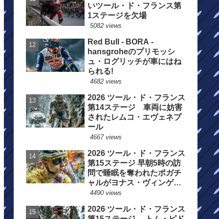
いツール・ド・フランス第
1ステージを欠場
5082 views
Red Bull - BORA -
hansgroheのプリモッシ
ュ・ログリッチが車にはね
られる!
4682 views
2026 ツール・ド・フランス
第14ステージ 車両に妨害
されたレムコ・エヴェネプ
ール
4667 views
2026 ツール・ド・フランス
第15ステージ 早朝5時の訪
問で睡眠を奪われたポガチ
ャルがヨナス・ヴィンゲゴ
ーの離脱を惜しむ
4490 views
2026 ツール・ド・フランス
第15ステージ トム・ピド