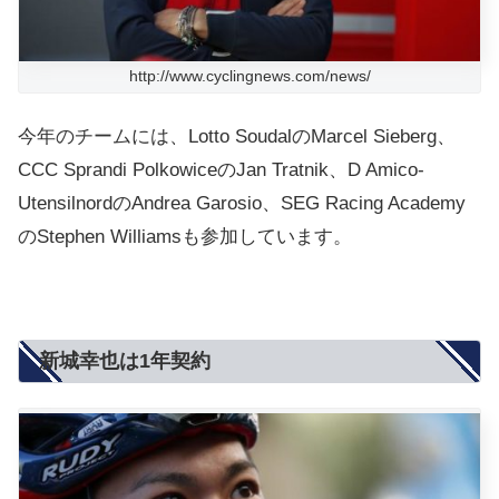
http://www.cyclingnews.com/news/
今年のチームには、Lotto SoudalのMarcel Sieberg、
CCC Sprandi PolkowiceのJan Tratnik、D Amico-
UtensilnordのAndrea Garosio、SEG Racing Academy
のStephen Williamsも参加しています。
新城幸也は1年契約