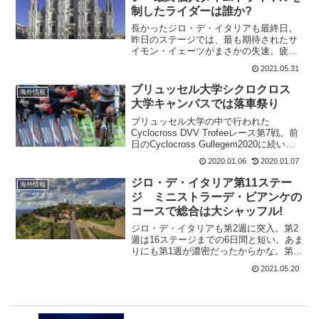
制したライダーは誰か?
長かったジロ・デ・イタリアも最終日。
昨日のステージでは、最も期待されたサ
イモン・イェーツがまさかの失速。疲れ
があったとも言っているけど、山岳での
2021.05.31
冷たい雨は、確実に彼の太陽エネルギー
を奪ったのではないかな。天気が良くて
ブリュッセル大学シクロクロス
海外情報
山岳でも、もう少し気温が...
大学キャンパスでは落車祭り
ブリュッセル大学の中で行われた
Cyclocross DVV Trofeeレース第7戦。前
日のCyclocross Gullegem2020に続いて
女子はセイリン・デルカルメンアルバラ
2020.01.06
2020.01.07
ード(Alpecin-Fenix)がアンネマリー・ワ
ースト...
ジロ・デ・イタリア第11ステー
海外情報
ジ ミニストラーデ・ビアンケの
コースで総合は大シャッフル!
ジロ・デ・イタリアも第2週に突入。第2
週は16ステージまでの6日間と短い。あま
りにも第1週が濃密だったからかな。第11
ステージは、ミニストラーデ・ビアンケ
2021.05.20
のコース。合計35.2kmの未舗装のグラベ
ルロードが待っている。これは、2010年
のモ...