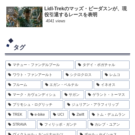
Lidl-Trekのマッズ・ピーダスンが、現
役引退するレースを表明
4041 views
タグ
マチュー・ファンデルプール
タデイ・ポガチャル
ワウト・ファンアールト
シクロクロス
レムコ
フルーム
エガン・ベルナル
イネオス
マーク・カヴェンディシュ
サガン
ゲラント・トーマス
プリモシュ・ログリッチ
ジュリアン・アラフィリップ
TREK
e-bike
UCI
Zwift
トム・デュムラン
STRAVA
フィリッポ・ガンナ
カレブ・ユアン
ヴィクトール・カンペナールツ
ポール・セイシャス