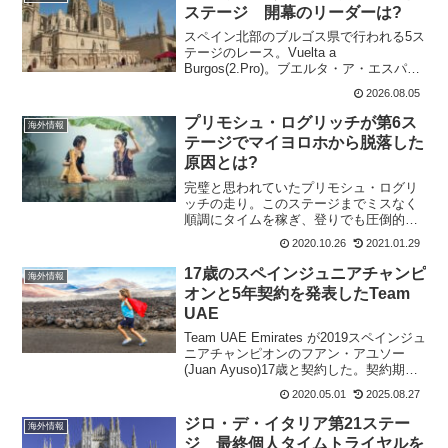
ステージ 開幕のリーダーは?
スペイン北部のブルゴス県で行われる5ス
テージのレース。Vuelta a
Burgos(2.Pro)。ブエルタ・ア・エスパー
ニャの調整レースとして出場するライダ
2026.08.05
ーが多いステージレースだ。過去の優勝
者 2025 アイザック・デルトロ 20...
プリモシュ・ログリッチが第6ス
海外情報
テージでマイヨロホから脱落した
原因とは?
完璧と思われていたプリモシュ・ログリ
ッチの走り。このステージまでミスなく
順調にタイムを稼ぎ、登りでも圧倒的な
走りで他を圧倒していた。誰もがプリモ
2020.10.26
2021.01.29
シュ・ログリッチのマイヨロホ陥落があ
ると思ってもみなかったはず。だが、プ
17歳のスペインジュニアチャンピ
海外情報
リモシュ・ログリッチは最...
オンと5年契約を発表したTeam
UAE
Team UAE Emirates が2019スペインジュ
ニアチャンピオンのフアン・アユソー
(Juan Ayuso)17歳と契約した。契約期間
はなんと5年というから異例の長期契約。
2020.05.01
2025.08.27
最初からワールドツアーデビューする訳
ではなくて、コンチネンタ...
ジロ・デ・イタリア第21ステー
海外情報
ジ 最終個人タイムトライヤルを