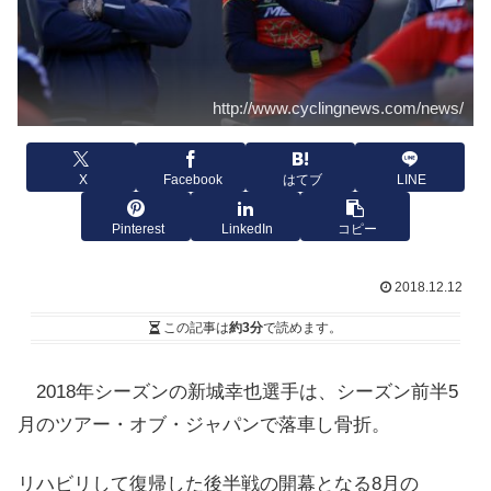
http://www.cyclingnews.com/news/
X
Facebook
はてブ
LINE
Pinterest
LinkedIn
コピー
2018.12.12
この記事は
約3分
で読めます。
2018年シーズンの新城幸也選手は、シーズン前半5
月のツアー・オブ・ジャパンで落車し骨折。
リハビリして復帰した後半戦の開幕となる8月の