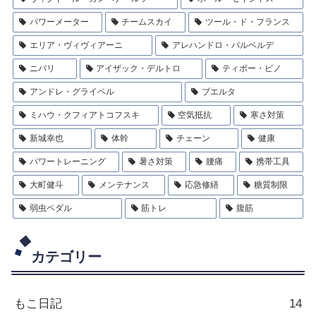
パワーメーター
チームスカイ
ツール・ド・フランス
エリア・ヴィヴィアーニ
アレハンドロ・バルベルデ
ニバリ
アイザック・デルトロ
ティボー・ピノ
アンドレ・グライペル
ブエルタ
ミハウ・クフィアトコフスキ
空気抵抗
寒さ対策
新城幸也
体幹
チェーン
健康
パワートレーニング
暑さ対策
腰痛
携帯工具
大町健斗
メンテナンス
応急修繕
糖質制限
弱虫ペダル
筋トレ
腹筋
カテゴリー
もこ日記
14