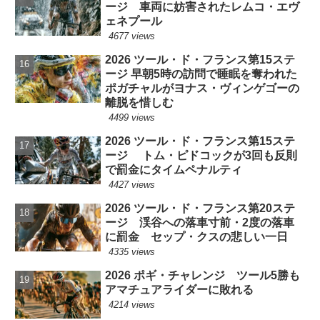
ージ 車両に妨害されたレムコ・エヴ
ェネプール
4677 views
2026 ツール・ド・フランス第15ステ
ージ 早朝5時の訪問で睡眠を奪われた
ポガチャルがヨナス・ヴィンゲゴーの
離脱を惜しむ
4499 views
2026 ツール・ド・フランス第15ステ
ージ トム・ピドコックが3回も反則
で罰金にタイムペナルティ
4427 views
2026 ツール・ド・フランス第20ステ
ージ 渓谷への落車寸前・2度の落車
に罰金 セップ・クスの悲しい一日
4335 views
2026 ポギ・チャレンジ ツール5勝も
アマチュアライダーに敗れる
4214 views