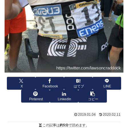
https://twitter.com/lawsoncraddock
X
Facebook
はてブ
LINE
Pinterest
LinkedIn
コピー
2019.01.04
2020.02.11
この記事は
約5分
で読めます。