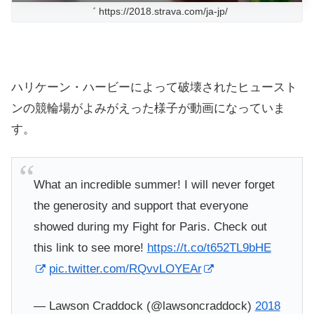
゛ https://2018.strava.com/ja-jp/
ハリケーン・ハービーによって破壊されたヒュースト
ンの競輪場がよみがえった様子が動画になっていま
す。
What an incredible summer! I will never forget
the generosity and support that everyone
showed during my Fight for Paris. Check out
this link to see more!
https://t.co/t652TL9bHE
pic.twitter.com/RQvvLOYEAr
— Lawson Craddock (@lawsoncraddock)
2018