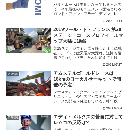
パリ～ルーベは中止となってしまったの
で、今年最後のモニュメント開催となる
ロンド・ファン・フラーンデレン。レー
ス主催者とゴールの町の市長は、ベルギ
2020.10.14
ー全土でのコロナの急増を踏まえ、一般
市民をレースから遠ざけるための極端な
2019ツール・ド・フランス 第20
海外情報
対策を発表した。その対策...
ステージ コースプロフィールマ
ップ大幅に短縮
第19ステージでも、雪が降ったように現
在アルプスでは天候が大荒れ。道路も積
雪で走れない状態。それに加えて土砂崩
れも発生。それによりコースは、大幅に
2019.07.27
短縮された～。選手の安全が第一ですか
らね。アルベールヴィル～ヴァルトラン
アムステルゴールドレースは
海外情報
ス 59km崩れてしま...
18kmのローカルサーキットで開
催の予定
レースディレクターのレオ・ファン・ヴ
リエットは、今年のアムステルゴールド
レースの開催を確信している。昨年秋に
予定されていた約18キロのローカルコー
2021.02.04
スでのレースを目指している。2019年に
は、マチュー・ファンデルプールが衝撃
エディ・メルクスの苦言に対して
海外情報
的な勝ち方をしたア...
レムコの反応は?
「ザ・カンニバル」人食いと呼ばれあら