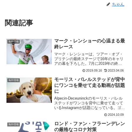
ちゃん
関連記事
マーク・レンショーの心温まる最
海外情報
終レース
マーク・レンショーは、ツアー・オブ・
ブリテンの最終ステージで16年のキャリ
アの幕を下ろした。7月に2019年の終わ
りに引退すると発表しており、最後のス
2019.09.16
2023.04.06
テージレースとして出場していた。家族
からボトルを貰うWhat a way to end a...
モーリス・バレルステッドが背中
海外情報
にワンコを乗せて走る動画が話題
に
Alpecin-Deceuninckのモーリス・バレル
ステッドがワンコを背中に乗せて走って
いるInstagramが話題になっている。ゴー
グルをかけているので良くわからないけ
2024.10.09
ど、犬種はミニチュアダックスみたい。
画面をクリックすると動画が動き出...
ロンド・ファン・フラーンデレン
海外情報
の厳格なコロナ対策