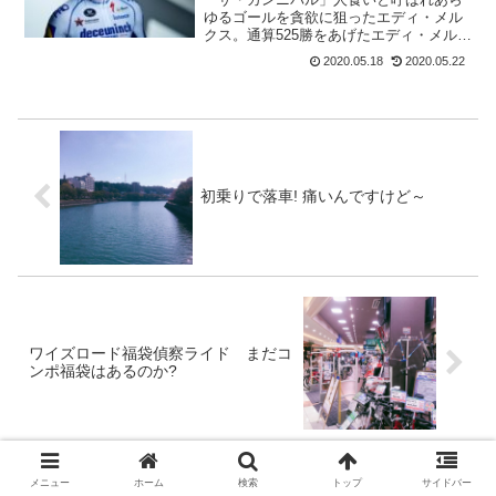
ゆるゴールを貪欲に狙ったエディ・メル
クス。通算525勝をあげたエディ・メルク
スの再来と言われているのがレムコ・イ
2020.05.18
2020.05.22
ヴェネブール(Deceuninck - Quick Step
)。ベルギーの期待の星として、...
初乗りで落車! 痛いんですけど～
ワイズロード福袋偵察ライド まだコ
ンポ福袋はあるのか?
メニュー
ホーム
検索
トップ
サイドバー