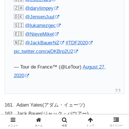
🇿🇦
@darylimpey
🇩🇰
@JensenJuul
🇸🇮
@lukamezgec
🇪🇸
@NieveMikel
🇳🇿
@JackBauerNZ
#TDF2020
pic.twitter.com/ajDKBrp2U2
— Tour de France™ (@LeTour)
August 27,
2020
161. Adam Yates(アダム・イェーツ)
162. Jack Bauer(ジャック・バウアー)
163. Sam Bewley(サム・ヒューリー)
メニュー
ホーム
検索
トップ
サイドバー