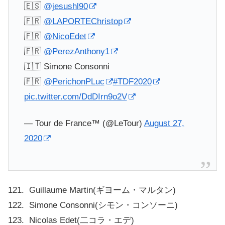
🇪🇸
@jesushl90
🇫🇷
@LAPORTEChristop
🇫🇷
@NicoEdet
🇫🇷
@PerezAnthony1
🇮🇹 Simone Consonni
🇫🇷
@PerichonPLuc
#TDF2020
pic.twitter.com/DdDIrn9o2V
— Tour de France™ (@LeTour)
August 27,
2020
121. Guillaume Martin(ギヨーム・マルタン)
122. Simone Consonni(シモン・コンソーニ)
123. Nicolas Edet(二コラ・エデ)