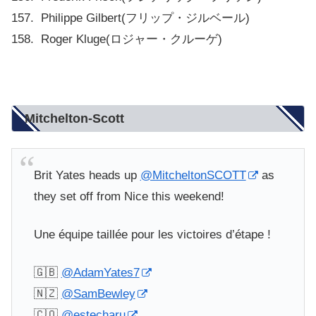
157. Philippe Gilbert(フリップ・ジルベール)
158. Roger Kluge(ロジャー・クルーゲ)
Mitchelton-Scott
Brit Yates heads up
@MitcheltonSCOTT
as
they set off from Nice this weekend!
Une équipe taillée pour les victoires d’étape !
🇬🇧
@AdamYates7
🇳🇿
@SamBewley
🇨🇴
@estecharu