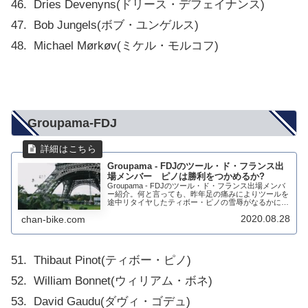
46. Dries Devenyns(ドリース・デフェイナンス)
47. Bob Jungels(ボブ・ユンゲルス)
48. Michael Mørkøv(ミケル・モルコフ)
Groupama-FDJ
Groupama - FDJのツール・ド・フランス出
場メンバー ピノは勝利をつかめるか?
Groupama - FDJのツール・ド・フランス出場メンバ
ー紹介。何と言っても、昨年足の痛みによりツールを
途中リタイヤしたティボー・ピノの雪辱がなるかに注
目される。ピノを支えるメンバーは昨年と一人入れ替
2020.08.28
chan-bike.com
わっただけだ。ツール・ド・フランス出...
51. Thibaut Pinot(ティボー・ピノ)
52. William Bonnet(ウィリアム・ボネ)
53. David Gaudu(ダヴィ・ゴデュ)