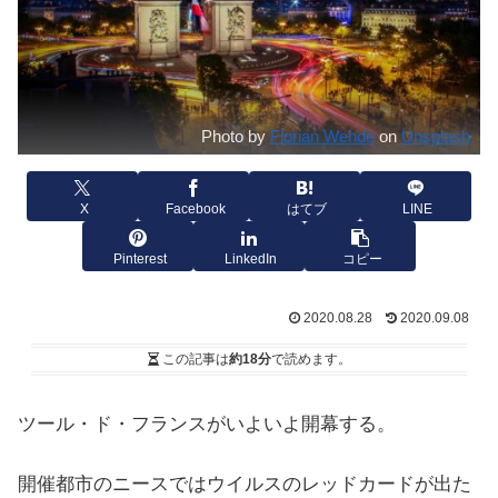
Photo by
Florian Wehde
on
Unsplash
X
Facebook
はてブ
LINE
Pinterest
LinkedIn
コピー
2020.08.28
2020.09.08
この記事は
約18分
で読めます。
ツール・ド・フランスがいよいよ開幕する。
開催都市のニースではウイルスのレッドカードが出た