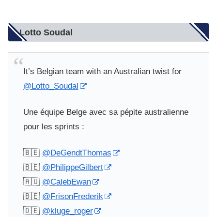
Lotto Soudal
It’s Belgian team with an Australian twist for
@Lotto_Soudal
Une équipe Belge avec sa pépite australienne
pour les sprints :
🇧🇪
@DeGendtThomas
🇧🇪
@PhilippeGilbert
🇦🇺
@CalebEwan
🇧🇪
@FrisonFrederik
🇩🇪
@kluge_roger