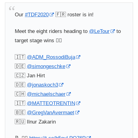
Our
#TDF2020
🇫🇷 roster is in!
Meet the eight riders heading to
@LeTour
to
target stage wins 👇🏼
🇮🇹
@ADM_RossodiBuja
🇩🇪
@simongeschke
🇨🇿 Jan Hirt
🇩🇪
@jonaskoch3
🇨🇭
@michaelschaer
🇮🇹
@MATTEOTRENTIN
🇧🇪
@GregVanAvermaet
🇷🇺 Ilnur Zakarin