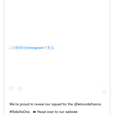
この投稿をInstagramで見る
We’re proud to reveal our squad for the @letourdefrance. ⁣
#RideAsOne.⁣ ⁣ ➡️ Head over to our website