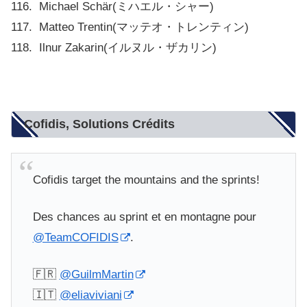
116. Michael Schär(ミハエル・シャー)
117. Matteo Trentin(マッテオ・トレンティン)
118. Ilnur Zakarin(イルヌル・ザカリン)
Cofidis, Solutions Crédits
Cofidis target the mountains and the sprints!
Des chances au sprint et en montagne pour
@TeamCOFIDIS
.
🇫🇷
@GuilmMartin
🇮🇹
@eliaviviani