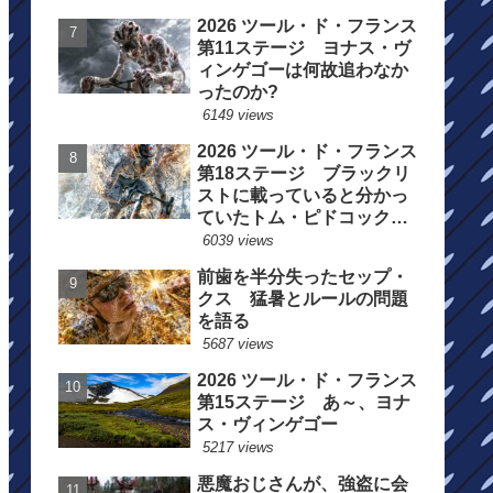
2026 ツール・ド・フランス
第11ステージ ヨナス・ヴ
ィンゲゴーは何故追わなか
ったのか?
6149 views
2026 ツール・ド・フランス
第18ステージ ブラックリ
ストに載っていると分かっ
ていたトム・ピドコックは
総合順位死守に
6039 views
前歯を半分失ったセップ・
クス 猛暑とルールの問題
を語る
5687 views
2026 ツール・ド・フランス
第15ステージ あ～、ヨナ
ス・ヴィンゲゴー
5217 views
悪魔おじさんが、強盗に会