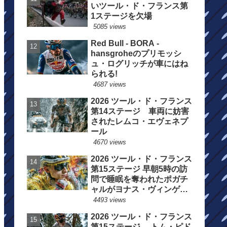
いツール・ド・フランス第
1ステージを欠場
5085 views
Red Bull - BORA -
hansgroheのプリモッシ
ュ・ログリッチが車にはね
られる!
4687 views
2026 ツール・ド・フランス
第14ステージ 車両に妨害
されたレムコ・エヴェネプ
ール
4670 views
2026 ツール・ド・フランス
第15ステージ 早朝5時の訪
問で睡眠を奪われたポガチ
ャルがヨナス・ヴィンゲゴ
ーの離脱を惜しむ
4493 views
2026 ツール・ド・フランス
第15ステージ トム・ピド