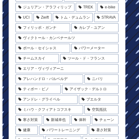
ジュリアン・アラフィリップ
TREK
e-bike
UCI
Zwift
トム・デュムラン
STRAVA
フィリッポ・ガンナ
カレブ・ユアン
ヴィクトール・カンペナールツ
ポール・セイシャス
パワーメーター
チームスカイ
ツール・ド・フランス
エリア・ヴィヴィアーニ
アレハンドロ・バルベルデ
ニバリ
ティボー・ピノ
アイザック・デルトロ
アンドレ・グライペル
ブエルタ
ミハウ・クフィアトコフスキ
空気抵抗
寒さ対策
新城幸也
体幹
チェーン
健康
パワートレーニング
暑さ対策