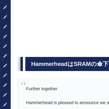
HammerheadはSRAMの傘
Further together
Hammerhead is pleased to announce we ar