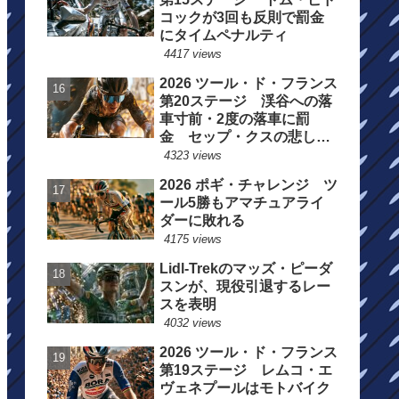
コックが3回も反則で罰金
にタイムペナルティ
4417 views
2026 ツール・ド・フランス
第20ステージ 渓谷への落
車寸前・2度の落車に罰
金 セップ・クスの悲しい
一日
4323 views
2026 ポギ・チャレンジ ツ
ール5勝もアマチュアライ
ダーに敗れる
4175 views
Lidl-Trekのマッズ・ピーダ
スンが、現役引退するレー
スを表明
4032 views
2026 ツール・ド・フランス
第19ステージ レムコ・エ
ヴェネプールはモトバイク