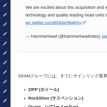
We are excited about this acquisition and w
technology and quality leading head units t
pic.twitter.com/BN0pQBaRAy
— Hammerhead (@hammerheadrides)
Ja
SRAMグループには、すでにサインリング業
ZIPP (ホイール)
RockShox (サスペンション)
Quarq (パワーメーター)