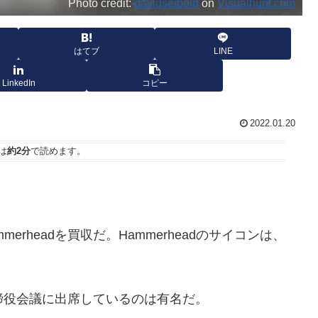
Photo credit:
davidseibold
on
Visualhunt.com
はてブ
LINE
LinkedIn
コピー
2022.01.20
は
約2分
で読めます。
。
rheadを買収だ。Hammerheadのサイコンは、
て取締役会議に出席しているのは有名だ。