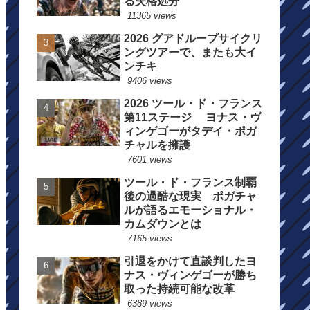
る失格処分
11365 views
2026 グアドループサイクリ
ングツアーで、またも大イ
ンチキ
9406 views
2026 ツール・ド・フランス
第11ステージ ヨナス・ヴ
ィンゲゴーがタデイ・ポガ
チャルを擁護
7601 views
ツール・ド・フランス制覇
後の過酷な現実 ポガチャ
ルが語るエモーショナル・
カムダウンとは
7165 views
引退をかけて直談判したヨ
ナス・ヴィンゲゴーが勝ち
取った持続可能な改革
6389 views