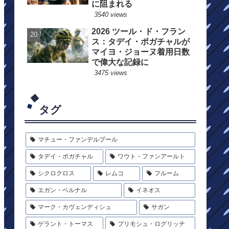
に阻まれる
3540 views
2026 ツール・ド・フラン
ス：タデイ・ポガチャルが
マイヨ・ジョーヌ着用日数
で偉大な記録に
3475 views
タグ
マチュー・ファンデルプール
タデイ・ポガチャル
ワウト・ファンアールト
シクロクロス
レムコ
フルーム
エガン・ベルナル
イネオス
マーク・カヴェンディシュ
サガン
ゲラント・トーマス
プリモシュ・ログリッチ