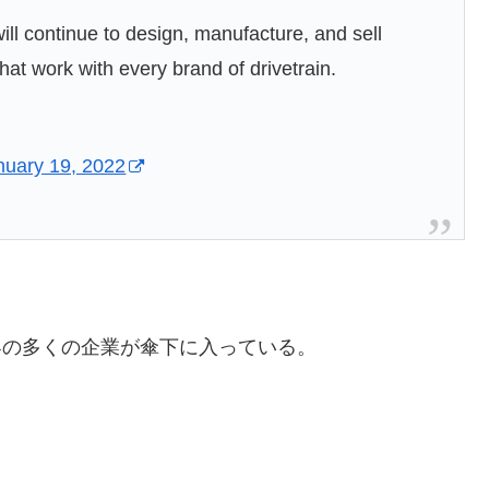
ill continue to design, manufacture, and sell
hat work with every brand of drivetrain.
nuary 19, 2022
界の多くの企業が傘下に入っている。