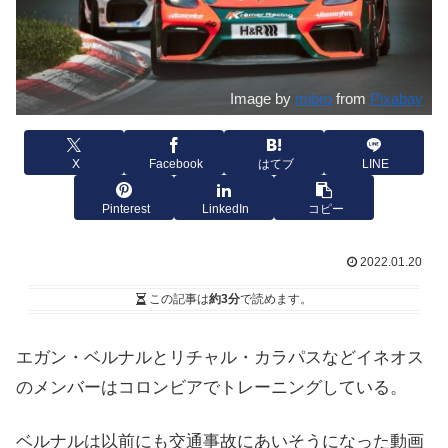
Image by
mibro
from
Pixabay
X
Facebook
はてブ
LINE
Pinterest
LinkedIn
コピー
2022.01.20
この記事は
約3分
で読めます。
エガン・ベルナルとリチャル・カラパスなどイネオス
のメンバーはコロンビアでトレーニングしている。
ベルナルは以前にも交通事故にあいそうになった動画