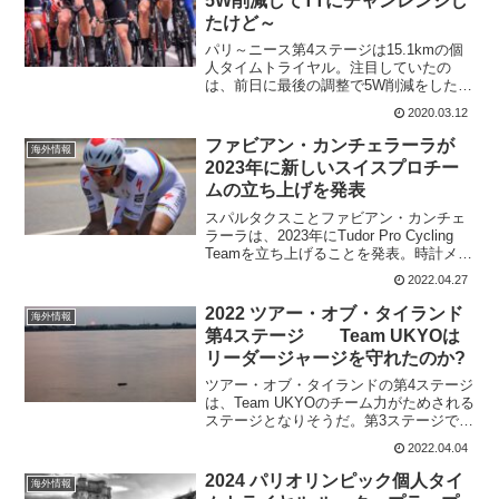
5W削減してTTにチャンレンジし
たけど～
パリ～ニース第4ステージは15.1kmの個
人タイムトライヤル。注目していたの
は、前日に最後の調整で5W削減をしたビ
クトール・カンペナールツ。彼はUAEツ
2020.03.12
アーでも逃げを2回も見せてくれており、
これまでとは違う走りを見せている。パ
ファビアン・カンチェラーラが
海外情報
リ～ニースでも...
2023年に新しいスイスプロチー
ムの立ち上げを発表
スパルタクスことファビアン・カンチェ
ラーラは、2023年にTudor Pro Cycling
Teamを立ち上げることを発表。時計メー
カーのTudorがタイトルスポンサーとな
2022.04.27
る。ファビアン・カンチェラーラは、
2020年からスイスレーシングア...
2022 ツアー・オブ・タイランド
海外情報
第4ステージ Team UKYOは
リーダージャージを守れたのか?
ツアー・オブ・タイランドの第4ステージ
は、Team UKYOのチーム力がためされる
ステージとなりそうだ。第3ステージで、
Team UKYOはリーダージャージと山岳賞
2022.04.04
ジャージを手に入れている。なんとして
も、これを最終日まで守らないといけな
2024 パリオリンピック個人タイ
海外情報
い。...