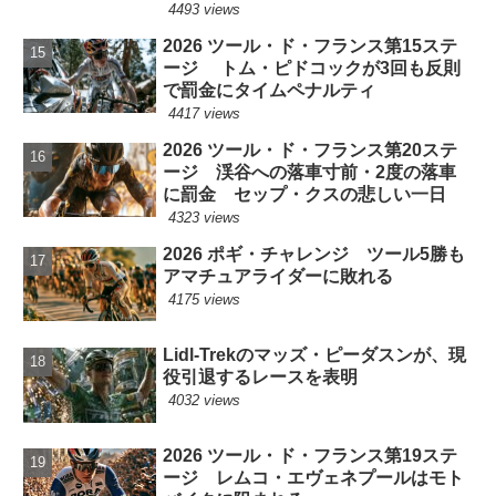
4493 views
2026 ツール・ド・フランス第15ステ
ージ トム・ピドコックが3回も反則
で罰金にタイムペナルティ
4417 views
2026 ツール・ド・フランス第20ステ
ージ 渓谷への落車寸前・2度の落車
に罰金 セップ・クスの悲しい一日
4323 views
2026 ポギ・チャレンジ ツール5勝も
アマチュアライダーに敗れる
4175 views
Lidl-Trekのマッズ・ピーダスンが、現
役引退するレースを表明
4032 views
2026 ツール・ド・フランス第19ステ
ージ レムコ・エヴェネプールはモト