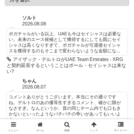
ソルト
2026.08.08
ポガチャルがいる以上、UAEも今はセイシャスは必要な
い。未来のエース候補として獲得するにしても既にセイ
シャスは高くなりすぎて、ポガチャルが引退後セイシャ
スを獲得するのもそこまで変わらないような金額にな...
アイザック・デルトロがUAE Team Emirates - XRG
と契約延長するということはポール・セイシャスは来な
い?
ちゃん
2026.08.07
コメントありがとうございます。本当にその通りです
ね。デルトロのあの優等生すぎるコメント、確かに隙が
なさすぎ。なんというか、昔の同じチーム内でも口もき
かないといったようなバチバチの争いがあってもいいよ
う...
アイザック・デルトロがUAE Team Emirates - XRG
メニュー
ホーム
検索
トップ
サイドバー