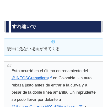
すれ違いで
後半に危ない場面が出てくる
Esto ocurrió en el último entrenamiento del
@INEOSGrenadiers
en Colombia. Un auto
rebasa justo antes de entrar a la curva y a
pesar de la doble línea amarilla. Un imprudente
se pudo llevar por delante a
@RichardCarapazM
,
@Eganbernal
o