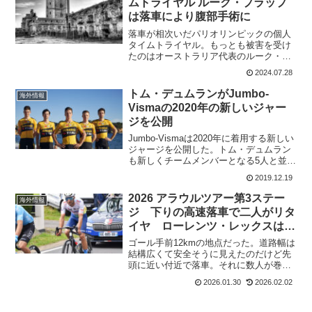
ムトライヤル ルーク・プラップ
は落車により腹部手術に
落車が相次いだパリオリンピックの個人
タイムトライヤル。もっとも被害を受け
たのはオーストラリア代表のルーク・プ
ラップだった。好調な走りの中でGrosse
2024.07.28
chute pour Luke Plapp, les routes
mouillées ...
トム・デュムランがJumbo-
海外情報
Vismaの2020年の新しいジャー
ジを公開
Jumbo-Vismaは2020年に着用する新しい
ジャージを公開した。トム・デュムラン
も新しくチームメンバーとなる5人と並ん
でJumbo-Vismaのユニフォーム姿を披露
2019.12.19
した。チームを代表して写真に写ってい
るのは、左からワウト・ファンアール...
2026 アラウルツアー第3ステー
海外情報
ジ 下りの高速落車で二人がリタ
イヤ ローレンツ・レックスは完
走
ゴール手前12kmの地点だった。道路幅は
結構広くて安全そうに見えたのだけど先
頭に近い付近で落車。それに数人が巻き
込まれた。かなりひどい状態に見えたの
2026.01.30
2026.02.02
で心配された。ダヴィデ・ステッラ
UAE Team Emirates - XRGThis h...