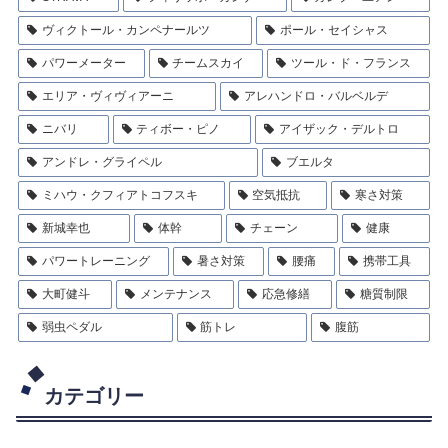
ヴィクトール・カンペナールツ
ポール・セイシャス
パワーメーター
チームスカイ
ツール・ド・フランス
エリア・ヴィヴィアーニ
アレハンドロ・バルベルデ
ニバリ
ティボー・ピノ
アイザック・デルトロ
アンドレ・グライペル
ブエルタ
ミハウ・クフィアトコフスキ
空気抵抗
寒さ対策
新城幸也
体幹
チェーン
健康
パワートレーニング
暑さ対策
腰痛
携帯工具
大町健斗
メンテナンス
応急修繕
糖質制限
弱虫ペダル
筋トレ
腹筋
カテゴリー