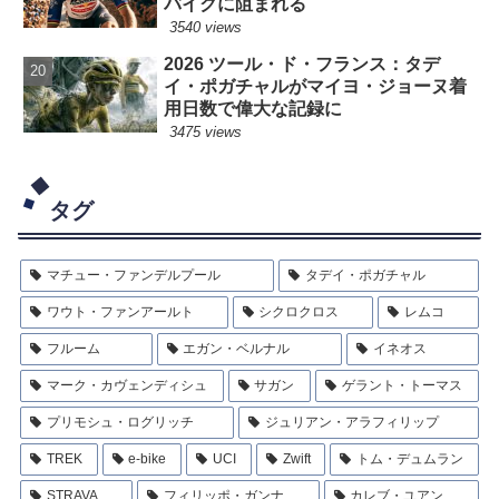
バイクに阻まれる
3540 views
2026 ツール・ド・フランス：タデ
イ・ポガチャルがマイヨ・ジョーヌ着
用日数で偉大な記録に
3475 views
タグ
マチュー・ファンデルプール
タデイ・ポガチャル
ワウト・ファンアールト
シクロクロス
レムコ
フルーム
エガン・ベルナル
イネオス
マーク・カヴェンディシュ
サガン
ゲラント・トーマス
プリモシュ・ログリッチ
ジュリアン・アラフィリップ
TREK
e-bike
UCI
Zwift
トム・デュムラン
STRAVA
フィリッポ・ガンナ
カレブ・ユアン