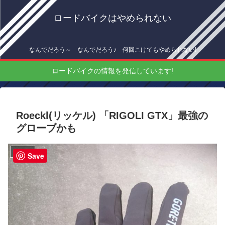
ロードバイクはやめられない
なんでだろう～ なんでだろう♪ 何回こけてもやめられない!
ロードバイクの情報を発信しています!
Roeckl(リッケル) 「RIGOLI GTX」最強の
グローブかも
インプレ
Save