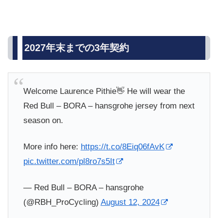
2027年末までの3年契約
Welcome Laurence Pithie👋 He will wear the
Red Bull – BORA – hansgrohe jersey from next
season on.
More info here:
https://t.co/8Eiq06fAvK
pic.twitter.com/pl8ro7s5It
— Red Bull – BORA – hansgrohe
(@RBH_ProCycling)
August 12, 2024