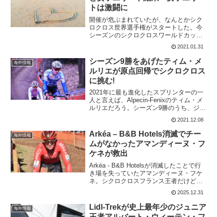
トは激闘に
開催が危ぶまれていたが、なんとかシク
ロクロス世界選手権がスタートした。今
シーズンのシクロクロスワールドカップ
は6レースではなく、4レースのみで構成
2021.01.31
されている。ベルギーでのコロナ対策に
より、ジュニアの競技は中止。U23のラ
シーズン9勝をあげたティム・メ
海外情報
イダーにとっては、い...
ルリエが原点回帰でシクロクロス
に挑む!
2021年に最も進化したスプリンターの一
人と言えば、Alpecin-Fenixのティム・メ
ルリエだろう。シーズン9勝のうち、ジロ
でもツールでも勝利したのは驚きの活躍
2021.12.08
だ。彼の原点はマチュー・ファンデルプ
ールと同じくシクロクロスにある。ティ
Arkéa – B&B Hotels消滅でチー
海外情報
ム・...
ムがなかったアマンディーヌ・フ
ケネが救出
Arkéa - B&B Hotelsが消滅したことで行
き場を失っていたアマンディーヌ・フケ
ネ。シクロクロスフランス王者だけど、
シクロクロスのチーム所属はなく、ロー
2025.12.31
ドの来シーズンの所属チームもない。今
回、なんとかシクロクロスはチームが見
Lidl-Trekが史上最年少のジュニア
海外情報
つかっ...
王者アルバート・ウィーテン・フ