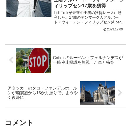
ィリップセン17歳を獲得
Lidl-Trekが未来の王者の獲得レースに勝
利した。17歳のデンマーク人アルバー
ト・ウィーテン・フィリップセン(Albert
Withen Philipsen)を獲得だ。2025年から
2023.12.09
ワールドチーム入りThe news you’ve al...
Cofidisのルーベン・フェルナンデスが
一時停止標識を無視した車と衝突
アタッカーのタコ・ファンデルホール
ンが脳震盪から16か月振りで、ようや
く復帰に
コメント