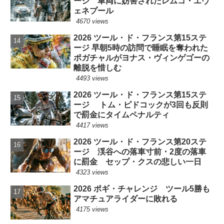
ージ 車両に妨害されたレムコ・エヴ
ェネプール
4670 views
2026 ツール・ド・フランス第15ステ
ージ 早朝5時の訪問で睡眠を奪われた
ポガチャルがヨナス・ヴィンゲゴーの
離脱を惜しむ
4493 views
2026 ツール・ド・フランス第15ステ
ージ トム・ピドコックが3回も反則
で罰金にタイムペナルティ
4417 views
2026 ツール・ド・フランス第20ステ
ージ 渓谷への落車寸前・2度の落車
に罰金 セップ・クスの悲しい一日
4323 views
2026 ポギ・チャレンジ ツール5勝も
アマチュアライダーに敗れる
4175 views