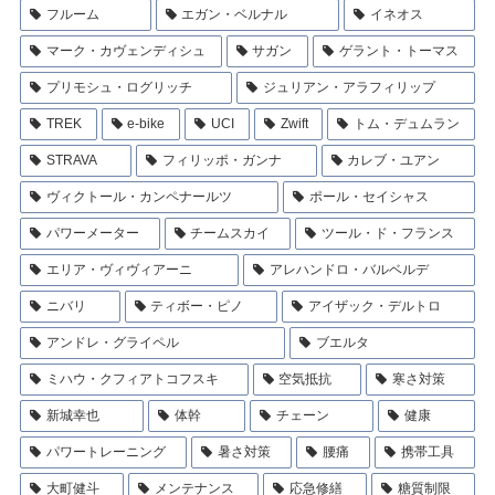
フルーム
エガン・ベルナル
イネオス
マーク・カヴェンディシュ
サガン
ゲラント・トーマス
プリモシュ・ログリッチ
ジュリアン・アラフィリップ
TREK
e-bike
UCI
Zwift
トム・デュムラン
STRAVA
フィリッポ・ガンナ
カレブ・ユアン
ヴィクトール・カンペナールツ
ポール・セイシャス
パワーメーター
チームスカイ
ツール・ド・フランス
エリア・ヴィヴィアーニ
アレハンドロ・バルベルデ
ニバリ
ティボー・ピノ
アイザック・デルトロ
アンドレ・グライペル
ブエルタ
ミハウ・クフィアトコフスキ
空気抵抗
寒さ対策
新城幸也
体幹
チェーン
健康
パワートレーニング
暑さ対策
腰痛
携帯工具
大町健斗
メンテナンス
応急修繕
糖質制限