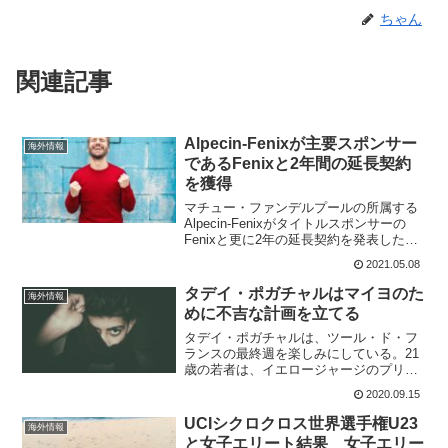
ちゃん
関連記事
Alpecin-Fenixが主要スポンサー
海外情報
であるFenixと2年間の延長契約
を獲得
マチュー・ファンデルプールの所属する
Alpecin-Fenixがタイトルスポンサーの
Fenixと更に2年の延長契約を発表した。
Alpecin-Fenixは、昨年プロツアーランキ
2021.05.08
ング1位となり、今年は全てのグランドツ
アー、ワールドツアーレース...
タデイ・ポガチャルはマイヨのた
海外情報
めに不吉な計画を立てる
タデイ・ポガチャルは、ツール・ド・フ
ランスの最終週を楽しみにしている。21
歳の若者は、イエロージャージのプリモ
シュ・ログリッチに40秒のタイム差をつ
2020.09.15
けられており、邪悪な計画を持ってい
る。黄色を巡る戦いは、まだまだ先の話
UCIシクロクロス世界選手権U23
海外情報
だ。でも、どうやって？...
と女子エリート結果 女子エリー