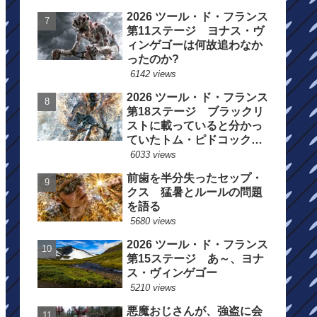
2026 ツール・ド・フランス
第11ステージ ヨナス・ヴ
ィンゲゴーは何故追わなか
ったのか?
6142 views
2026 ツール・ド・フランス
第18ステージ ブラックリ
ストに載っていると分かっ
ていたトム・ピドコックは
総合順位死守に
6033 views
前歯を半分失ったセップ・
クス 猛暑とルールの問題
を語る
5680 views
2026 ツール・ド・フランス
第15ステージ あ～、ヨナ
ス・ヴィンゲゴー
5210 views
悪魔おじさんが、強盗に会