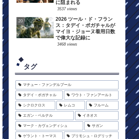
に阻まれる
3537 views
2026 ツール・ド・フラン
ス：タデイ・ポガチャルが
マイヨ・ジョーヌ着用日数
で偉大な記録に
3468 views
タグ
マチュー・ファンデルプール
タデイ・ポガチャル
ワウト・ファンアールト
シクロクロス
レムコ
フルーム
エガン・ベルナル
イネオス
マーク・カヴェンディシュ
サガン
ゲラント・トーマス
プリモシュ・ログリッチ