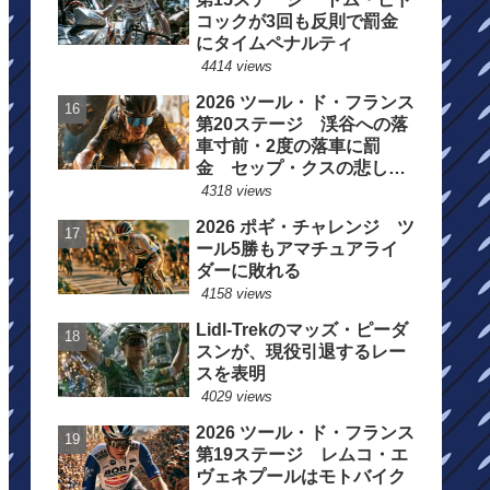
コックが3回も反則で罰金
にタイムペナルティ
4414 views
2026 ツール・ド・フランス
第20ステージ 渓谷への落
車寸前・2度の落車に罰
金 セップ・クスの悲しい
一日
4318 views
2026 ポギ・チャレンジ ツ
ール5勝もアマチュアライ
ダーに敗れる
4158 views
Lidl-Trekのマッズ・ピーダ
スンが、現役引退するレー
スを表明
4029 views
2026 ツール・ド・フランス
第19ステージ レムコ・エ
ヴェネプールはモトバイク