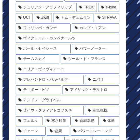
ジュリアン・アラフィリップ
TREK
e-bike
UCI
Zwift
トム・デュムラン
STRAVA
フィリッポ・ガンナ
カレブ・ユアン
ヴィクトール・カンペナールツ
ポール・セイシャス
パワーメーター
チームスカイ
ツール・ド・フランス
エリア・ヴィヴィアーニ
アレハンドロ・バルベルデ
ニバリ
ティボー・ピノ
アイザック・デルトロ
アンドレ・グライペル
ミハウ・クフィアトコフスキ
空気抵抗
ブエルタ
寒さ対策
新城幸也
体幹
チェーン
健康
パワートレーニング