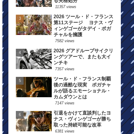
る失格処分
11357 views
2026 ツール・ド・フランス
第11ステージ ヨナス・ヴ
ィンゲゴーがタデイ・ポガ
チャルを擁護
7582 views
2026 グアドループサイクリ
ングツアーで、またも大イ
ンチキ
7357 views
ツール・ド・フランス制覇
後の過酷な現実 ポガチャ
ルが語るエモーショナル・
カムダウンとは
7147 views
引退をかけて直談判したヨ
ナス・ヴィンゲゴーが勝ち
取った持続可能な改革
6381 views