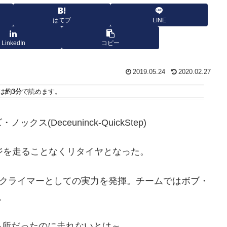
はてブ
LINE
LinkedIn
コピー
2019.05.24
2020.02.27
は
約3分
で読めます。
Deceuninck-QuickStep)
ジを走ることなくリタイヤとなった。
とクライマーとしての実力を発揮。チームではボブ・
。
る所だったのに走れないとは～