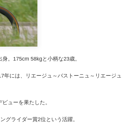
。175cm 58kgと小柄な23歳。
走り、2017年には、リエージュ～バストーニュ～リエージュ
ツアーデビューを果たした。
。ヤングライダー賞2位という活躍。