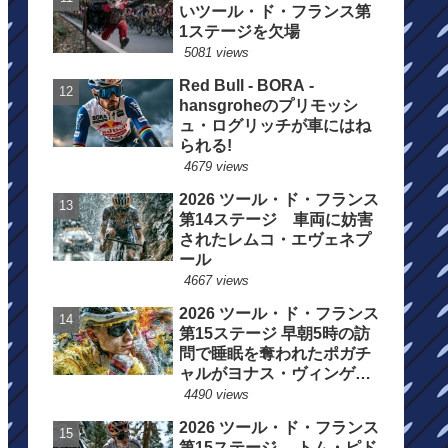
いツール・ド・フランス第
1ステージを欠場
5081 views
Red Bull - BORA -
hansgroheのプリモッシ
ュ・ログリッチが車にはね
られる!
4679 views
2026 ツール・ド・フランス
第14ステージ 車両に妨害
されたレムコ・エヴェネプ
ール
4667 views
2026 ツール・ド・フランス
第15ステージ 早朝5時の訪
問で睡眠を奪われたポガチ
ャルがヨナス・ヴィンゲゴ
ーの離脱を惜しむ
4490 views
2026 ツール・ド・フランス
第15ステージ トム・ピド