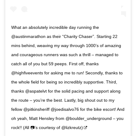
What an absolutely incredible day running the
@austinmarathon as their “Charity Chaser”. Starting 22
mins behind, weaving my way through 1000’s of amazing
and courageous runners was such a thrill – managed to
catch all of you but 59 peeps. First off, thanks
@highfiveevents for asking me to run! Secondly, thanks to
the whole field for being so incredibly supportive. Third,
thanks @aspatelvt for the solid pacing and support along
the route – you’re the best. Lastly, big shout out to my
fellow @pitkinsheriff @joedisalvo76 for the bike escort! And
oh yeah, Matt Hensley from @boulder_underground – you
rock!! (All 📷’s courtesy of @lizkreutz)