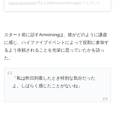
Lance Armstrong
さん(@lancearmstrong)がシェアした投稿 –
2
スタート前に話すArmstrongは、彼がどのように謙虚
に感じ、ハイファイブイベントによって役割に参加す
るよう依頼されることを光栄に思っていたかを語っ
た。
「私は昨日到着したとき特別な気分だった
よ。しばらく感じたことがないね」