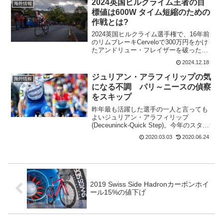
2024英国ヒルクライム王者の目
海外情報
い...
標値は600W タイム短縮のための
作戦とは?
2024英国ヒルクライム選手権で、16年前
のリムブレーキCerveloで300万円をかけ
たアンドリュー・フレイザーを破ったハ
リー・マクファーレン。2008年製
2024.12.18
Cervélo R3 フレームセットで勝ってしま
ったのだから凄い。表彰までにビー...
ジュリアン・アラフィリップの気
海外情報
になる不調 パリ～ニースの偵察
をスキップ
昨年最も活躍した選手の一人と言っても
よいジュリアン・アラフィリップ
(Deceuninck-Quick Step)。今年のスター
トはどうも調子が上がっていない。まず
2020.03.03
2020.06.24
は、開幕となったブエルタ・ア・サンフ
ァンをスタートさせたが、胃腸の問題で
第3ス...
2019 Swiss Side Hadronカーボンホイ
ール15%の値下げ