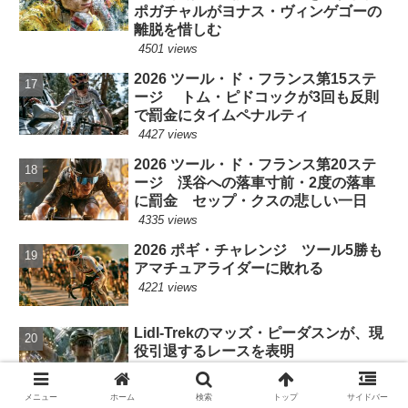
ポガチャルがヨナス・ヴィンゲゴーの
離脱を惜しむ
4501 views
2026 ツール・ド・フランス第15ステ
ージ トム・ピドコックが3回も反則
で罰金にタイムペナルティ
4427 views
2026 ツール・ド・フランス第20ステ
ージ 渓谷への落車寸前・2度の落車
に罰金 セップ・クスの悲しい一日
4335 views
2026 ポギ・チャレンジ ツール5勝も
アマチュアライダーに敗れる
4221 views
Lidl-Trekのマッズ・ピーダスンが、現
役引退するレースを表明
4041 views
メニュー
ホーム
検索
トップ
サイドバー