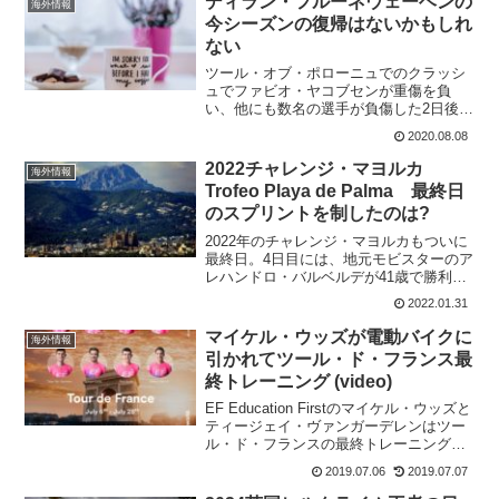
ディラン・フルーネウェーヘンの
海外情報
今シーズンの復帰はないかもしれ
ない
ツール・オブ・ポローニュでのクラッシ
ュでファビオ・ヤコブセンが重傷を負
い、他にも数名の選手が負傷した2日後、
ディラン・フルーネウェーヘンが初めて
2020.08.08
事件について詳しく語っている。チーム
は、一方で、UCIがさらなる制裁を課す
2022チャレンジ・マヨルカ
海外情報
かどうかの判断を下すま...
Trofeo Playa de Palma 最終日
のスプリントを制したのは?
2022年のチャレンジ・マヨルカもついに
最終日。4日目には、地元モビスターのア
レハンドロ・バルベルデが41歳で勝利す
るという絶好の見せ場を作ってくれた。
2022.01.31
これで引退とは勿体ないですねえ～。今
日はスプリントで決着がつくコース。
マイケル・ウッズが電動バイクに
海外情報
2020年にはトレ...
引かれてツール・ド・フランス最
終トレーニング (video)
EF Education Firstのマイケル・ウッズと
ティージェイ・ヴァンガーデレンはツー
ル・ド・フランスの最終トレーニングを
行った。その、トレーニング方法が面白
2019.07.06
2019.07.07
い!なんと、元プロのティム・ジョンソン
が電動バイクで前を引いてアシストして