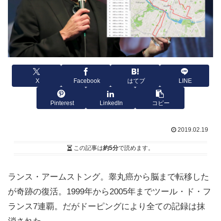
X
Facebook
はてブ
LINE
Pinterest
LinkedIn
コピー
2019.02.19
この記事は
約5分
で読めます。
ランス・アームストング。睾丸癌から脳まで転移した
が奇跡の復活。1999年から2005年までツール・ド・フ
ランス7連覇。だがドーピングにより全ての記録は抹