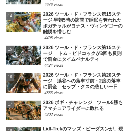
4676 views
2026 ツール・ド・フランス第15ステ
ージ 早朝5時の訪問で睡眠を奪われた
ポガチャルがヨナス・ヴィンゲゴーの
離脱を惜しむ
4498 views
2026 ツール・ド・フランス第15ステ
ージ トム・ピドコックが3回も反則
で罰金にタイムペナルティ
4424 views
2026 ツール・ド・フランス第20ステ
ージ 渓谷への落車寸前・2度の落車
に罰金 セップ・クスの悲しい一日
4333 views
2026 ポギ・チャレンジ ツール5勝も
アマチュアライダーに敗れる
4203 views
Lidl-Trekのマッズ・ピーダスンが、現