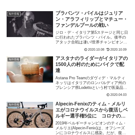
ブラバンツ・パイルはジュリア
海外情報
ン・アラフィリップとマチュー・
ファンデルプールの戦い
ジロ・デ・イタリア第5ステージと同じ日
に行われたブラバンツ・パイル。後半の
アタック合戦は凄い!世界チャンピオンの
ジュリアン・アラフィリップとシクロク
2020.10.08
2020.10.09
ロスチャンピオンのマチュー・ファンデ
ルプールの豪華な逃げが何度も見られ
アスタナのライダーがイタリアの
海外情報
た。One day r...
1500人の村のためにバイクで配
達
Astana Pro Teamのダヴィデ・マルティ
ネッリはイタリアのロンバルディア州の
ブレンシア県Lodettoという村で医薬品の
配達ボランティアとして活躍している。
2020.04.03
ロンバルディア州といえば、ニュースで
も報道されるくらい最もコロナウイルス
Alpecin-Fenixのティム・メルリ
海外情報
の...
エがコロナウイルスから復活しベ
ルギー選手権5位に コロナの症
状は?
2019年ベルギーチャンピオンのティム・
メルリエ(Alpecin-Fenix)は、オフシーズ
ンにコロナウイルスに感染。だが、復帰