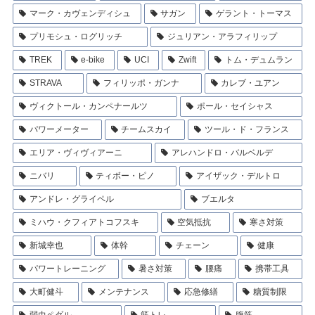
マーク・カヴェンディシュ
サガン
ゲラント・トーマス
プリモシュ・ログリッチ
ジュリアン・アラフィリップ
TREK
e-bike
UCI
Zwift
トム・デュムラン
STRAVA
フィリッポ・ガンナ
カレブ・ユアン
ヴィクトール・カンペナールツ
ポール・セイシャス
パワーメーター
チームスカイ
ツール・ド・フランス
エリア・ヴィヴィアーニ
アレハンドロ・バルベルデ
ニバリ
ティボー・ピノ
アイザック・デルトロ
アンドレ・グライペル
ブエルタ
ミハウ・クフィアトコフスキ
空気抵抗
寒さ対策
新城幸也
体幹
チェーン
健康
パワートレーニング
暑さ対策
腰痛
携帯工具
大町健斗
メンテナンス
応急修繕
糖質制限
弱虫ペダル
筋トレ
腹筋