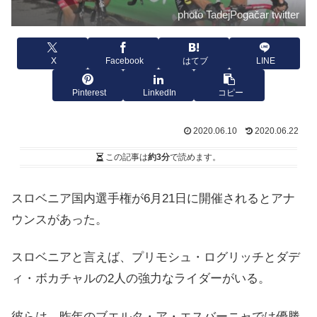
photo TadejPogačar twitter
X
Facebook
はてブ
LINE
Pinterest
LinkedIn
コピー
2020.06.10
2020.06.22
この記事は
約3分
で読めます。
スロベニア国内選手権が6月21日に開催されるとアナ
ウンスがあった。
スロベニアと言えば、プリモシュ・ログリッチとダデ
ィ・ボカチャルの2人の強力なライダーがいる。
彼らは、昨年のブエルタ・ア・エスバーニャでは優勝