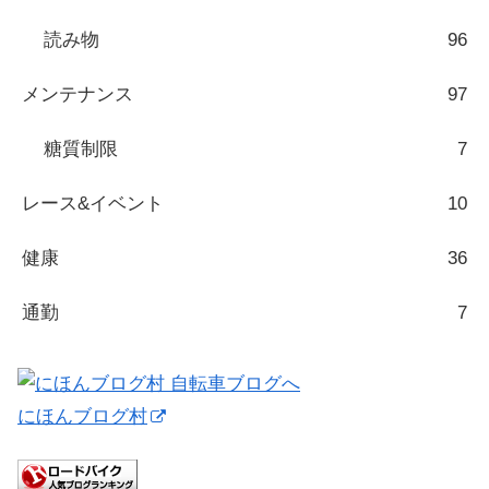
読み物
96
メンテナンス
97
糖質制限
7
レース&イベント
10
健康
36
通勤
7
にほんブログ村