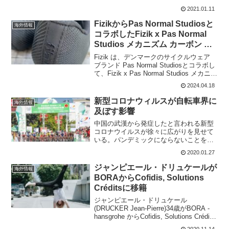
してベルギーシクロクロス選手権では5位
2021.01.11
でフニッシュすることが出来た。ベルギ
ー選手権はレベルが高く、ここで5位に
FizikからPas Normal Studiosと
海外情報
な...
コラボしたFizik x Pas Normal
Studios メカニズム カーボン ロ
ード シューズ
Fizik は、デンマークのサイクルウェア
ブランド Pas Normal Studiosとコラボし
て、Fizik x Pas Normal Studios メカニズ
ム カーボン ロード シューズを発表。銀
2024.04.18
色に輝くカーボンソールのロードバイ...
新型コロナウィルスが自転車界に
海外情報
及ぼす影響
中国の武漢から発症したと言われる新型
コロナウイルスが徐々に広がりを見せて
いる。パンデミックにならないことを祈
るばかりですけど。このコロナウイルス
2020.01.27
が、ついに自転車レースの開催にまで影
響を及ぼすことに。そのツアーは、ツア
ジャンピエール・ドリュケールが
海外情報
ー・オブ・ハイナン。20...
BORAからCofidis, Solutions
Créditsに移籍
ジャンピエール・ドリュケール
(DRUCKER Jean-Pierre)34歳がBORA -
hansgrohe からCofidis, Solutions Crédits
に移籍発表。ジュニア時代からシクロク
2020.11.14