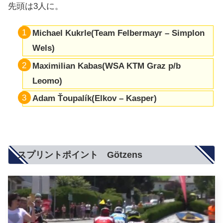
先頭は3人に。
Michael Kukrle(Team Felbermayr – Simplon
Wels)
Maximilian Kabas(WSA KTM Graz p/b
Leomo)
Adam Ťoupalík(Elkov – Kasper)
スプリントポイント Götzens