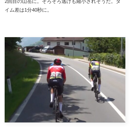
2回目の山岳に。そろそろ逃げも縮小されそうだ。タ
イム差は1分40秒に。