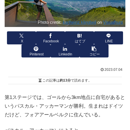
Photo credit:
karlheinz klingbeil
on
Visualhunt
X
Facebook
はてブ
LINE
Pinterest
LinkedIn
コピー
2023.07.04
この記事は
約13分
で読めます。
第1ステージでは、ゴールから3km地点に自宅があると
いうパスカル・アッカーマンが勝利。生まれはドイツ
だけど、フォアアールベルクに住んでいる。