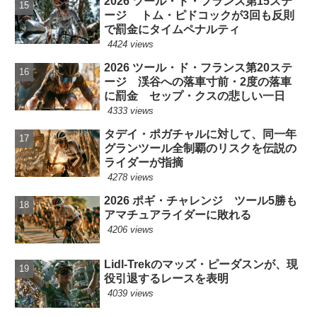
2026 ツール・ド・フランス第15ステ
ージ トム・ピドコックが3回も反則
で罰金にタイムペナルティ
4424 views
2026 ツール・ド・フランス第20ステ
ージ 渓谷への落車寸前・2度の落車
に罰金 セップ・クスの悲しい一日
4333 views
タデイ・ポガチャルに対して、同一年
グランツール全制覇のリスクを伝説の
ライダーが指摘
4278 views
2026 ポギ・チャレンジ ツール5勝も
アマチュアライダーに敗れる
4206 views
Lidl-Trekのマッズ・ピーダスンが、現
役引退するレースを表明
4039 views