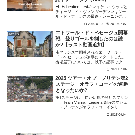
EF Education Firstのマイケル・ウッズと
ティージェイ・ヴァンガーデレンはツー
ル・ド・フランスの最終トレーニングを
行った。その、トレーニング方法が面白
2019.07.06
2019.07.07
い!なんと、元プロのティム・ジョンソン
が電動バイクで前を引いてアシストして
エトワール・ド・ベセージュ開幕
海外情報
い...
戦 登りゴールを制したのは誰
か?【ラスト動画追加】
南フランスで開幕されるエトワール・
ド・ベセージュが無事にスタートした。
出場選手については、以下の記事で少し
書いているので参考までに。全部で5ステ
2021.02.04
ージで行なわれる欧州最初のステージレ
ースを制するのは誰だろう。第1ステージ
2025 ツアー・オブ・ブリテン第2
海外情報
から追ってみよう。St...
ステージ オラフ・コーイの連勝
となったのか?
第1ステージは、向かい風の登りスプリン
ト、Team Visma | Lease a Bikeのマシュ
ー・ブレナンがオラフ・コーイをリード
アウト。早がけしたDecathlon AG2R La
2025.09.04
Mondiale Teamのトルド・グドメスタッ
ド...