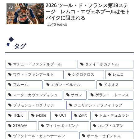
2026 ツール・ド・フランス第19ステ
ージ レムコ・エヴェネプールはモト
バイクに阻まれる
3548 views
タグ
マチュー・ファンデルプール
タデイ・ポガチャル
ワウト・ファンアールト
シクロクロス
レムコ
フルーム
エガン・ベルナル
イネオス
マーク・カヴェンディシュ
サガン
ゲラント・トーマス
プリモシュ・ログリッチ
ジュリアン・アラフィリップ
TREK
e-bike
UCI
Zwift
トム・デュムラン
STRAVA
フィリッポ・ガンナ
カレブ・ユアン
ヴィクトール・カンペナールツ
ポール・セイシャス