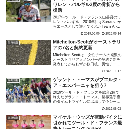
ワレン・バルギル2度の骨折から
復活
2017年ツール・ド・フランス山岳賞のワ
レン・バルギル。2018年にはSunwaveか
らエースとして迎えてくれたTeam Arkéa
Samsicに移籍。バルギルは、ボルタ・
2019.06.06
2023.08.14
ア・カタルーニャでの大落車で骨折して
以来の復帰レースをすでに行って...
Mitchelton-Scottがオーストラリ
海外情報
アの7名と契約更新
Mitchelton-Scottは、女性チームの複数の
オーストラリア人メンバーの契約更新を
発表してからわずか数日後、男性チーム
のオーストラリア人7人の契約更新を発
2020.11.17
表。2021年には男性チームのオーストラ
リア人の合計が11人になった。7名の契...
ゲラント・トーマスがブエルタ・
海外情報
ア・エスパーニャを狙う?
2019ツール・ド・フランスを総合2位で
終えたゲラント・トーマス。世界選手権
のタイムトライヤルに出場して今シーズ
ンは終わりかと思っていたら。なんと、
2019.08.03
ブエルタ・ア・エスパーニャのスタート
リストに名前があるではないですか?ゲラ
マイケル・ウッズが電動バイクに
海外情報
ント・トーマスがブ...
引かれてツール・ド・フランス最
終トレーニング (video)