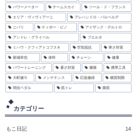
パワーメーター
チームスカイ
ツール・ド・フランス
エリア・ヴィヴィアーニ
アレハンドロ・バルベルデ
ニバリ
ティボー・ピノ
アイザック・デルトロ
アンドレ・グライペル
ブエルタ
ミハウ・クフィアトコフスキ
空気抵抗
寒さ対策
新城幸也
体幹
チェーン
健康
パワートレーニング
暑さ対策
腰痛
携帯工具
大町健斗
メンテナンス
応急修繕
糖質制限
弱虫ペダル
筋トレ
腹筋
カテゴリー
もこ日記
14